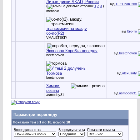
Литые диски SKAD, Россия
від
TECHNIK 200
(
1
2
3
)
mehanik
трансмисии на мазду
від
Кто-то
бонго(R2)
VMALETSKIY
Эконован Коробка передач
від
beetchoven
beetchoven
Тормоза
від
alexusaty
beetchoven
Зимняя
резина
від
asmodey31
asmodey31
Параметри перегляду
Показано тем з 1 по 18, всього 18
Впорядковано за
Впорядкувати за
Показати теми за