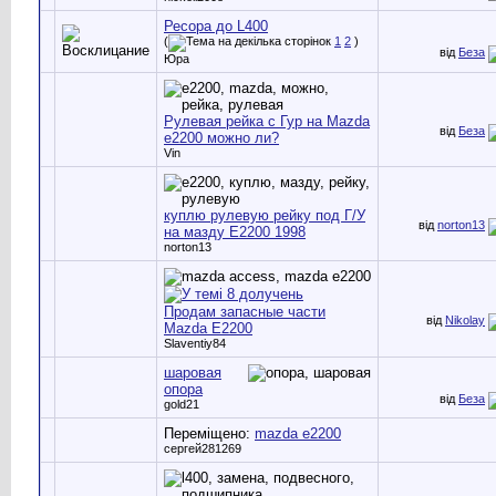
Ресора до L400
(
1
2
)
від
Беза
Юра
Рулевая рейка с Гур на Mazda
від
Беза
e2200 можно ли?
Vin
куплю рулевую рейку под Г/У
від
norton13
на мазду Е2200 1998
norton13
Продам запасные части
від
Nikolay
Mazda E2200
Slaventiy84
шаровая
опора
від
Беза
gold21
Переміщено:
mazda e2200
сергей281269