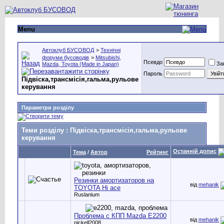
Menu
Автоклуб БУСОВОД
>
Технічні
форуми бусоводів
>
Mitsubishi,
Псевдо
За
Mazda, Toyota (Made in Japan)
Пароль
Підвіска,трансмісія,гальма,рульове
керування
Параметри розділу
Теми розділу
: Підвіска,трансмісія,гальма,рульове
керування
Останній допис
Тема
/
Автор
Рейтинг
Резинки амортизаторов на
від
mehanik
TOYOTA Hi ace
Ruslanium
Проблема с КПП Mazda E2200
від
mehanik
nickell2008