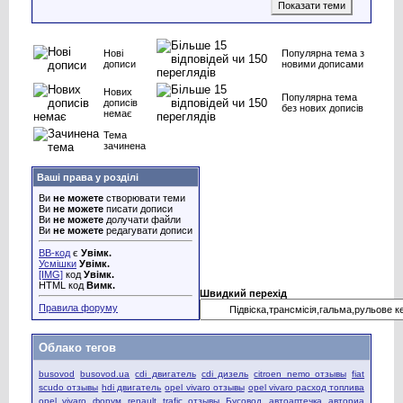
Нові
Популярна тема з
дописи
новими дописами
Нових
Популярна тема
дописів
без нових дописів
немає
Тема
зачинена
Ваші права у розділі
Ви
не можете
створювати теми
Ви
не можете
писати дописи
Ви
не можете
долучати файли
Ви
не можете
редагувати дописи
BB-код
є
Увімк.
Усмішки
Увімк.
[IMG]
код
Увімк.
HTML код
Вимк.
Швидкий перехід
Правила форуму
Облако тегов
busovod
busovod.ua
cdi двигатель
cdi дизель
citroen nemo отзывы
fiat
scudo отзывы
hdi двигатель
opel vivaro отзывы
opel vivaro расход топлива
opel vivaro форум
renault trafic отзывы
Бусовод
автоаптечка
авториа