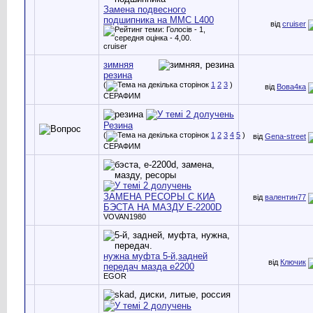
Замена подвесного
подшипника на ММС L400
від
cruiser
cruiser
зимняя
резина
(
1
2
3
)
від
Вова4ка
СЕРАФИМ
Резина
(
1
2
3
4
5
)
від
Gena-street
СЕРАФИМ
ЗАМЕНА РЕСОРЫ С КИА
від
валентин77
БЭСТА НА МАЗДУ Е-2200D
VOVAN1980
нужна муфта 5-й,задней
від
Ключик
передач мазда е2200
EGOR