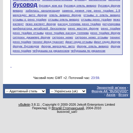
бусовод
бусовод ком юа
бусовод опель виваро
бусовод форум
виваро
забилась канализация
замена ремня грм рено трафик 1.9
мерседес вито форум
опель виваро форум
отзывы о опель виваро
отзывы о рено трафик
отзывы опель виваро
отзывы рено трафик
пежо
експерт
пежо експерт форум
расход топлива рено трафик
регулировка
карбюратора китайской бензопилы
рено мастер форум
рено трафик
рено трафик отзывы
рено трафик расход топлива
рено трафик форум
ситроен джампер форум
ситроен немо
ситроен немо отзывы
тюнинг
рено трафик
тюнинг форд транзит
фиат скудо отзывы
фиат скудо форум
форум бусоводов
форум мерседес вито
форум опель виваро
форум
рено трафик
чебурашка на украинском
чебурашка по украински
Часовий пояс GMT +2. Поточний час:
23:59
.
Зворотній зв'язок
-
Форум АК "BUSOVOD"
-
Архів
-
Вгору
vBulletin
3.8.11 ; Copyright © 2000-2026 Jelsoft Enterprises Limited
Переклад: ©
Віталій Стопчанський
, 2004-2010
busovod_ua©