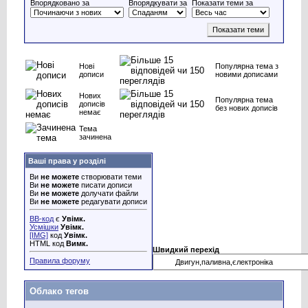
Впорядковано за
Впорядкувати за
Показати теми за
Нові
Популярна тема з
дописи
новими дописами
Нових
Популярна тема
дописів
без нових дописів
немає
Тема
зачинена
Ваші права у розділі
Ви
не можете
створювати теми
Ви
не можете
писати дописи
Ви
не можете
долучати файли
Ви
не можете
редагувати дописи
BB-код
є
Увімк.
Усмішки
Увімк.
[IMG]
код
Увімк.
HTML код
Вимк.
Швидкий перехід
Правила форуму
Облако тегов