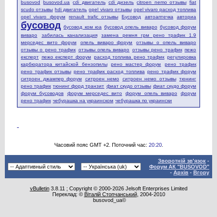
busovod
busovod.ua
cdi двигатель
cdi дизель
citroen nemo отзывы
fiat
scudo отзывы
hdi двигатель
opel vivaro отзывы
opel vivaro расход топлива
opel vivaro форум
renault trafic отзывы
Бусовод
автоаптечка
авториа
бусовод
бусовод ком юа
бусовод опель виваро
бусовод форум
виваро
забилась канализация
замена ремня грм рено трафик 1.9
мерседес вито форум
опель виваро форум
отзывы о опель виваро
отзывы о рено трафик
отзывы опель виваро
отзывы рено трафик
пежо
експерт
пежо експерт форум
расход топлива рено трафик
регулировка
карбюратора китайской бензопилы
рено мастер форум
рено трафик
рено трафик отзывы
рено трафик расход топлива
рено трафик форум
ситроен джампер форум
ситроен немо
ситроен немо отзывы
тюнинг
рено трафик
тюнинг форд транзит
фиат скудо отзывы
фиат скудо форум
форум бусоводов
форум мерседес вито
форум опель виваро
форум
рено трафик
чебурашка на украинском
чебурашка по украински
Часовий пояс GMT +2. Поточний час:
20:20
.
Зворотній зв'язок
-
Форум АК "BUSOVOD"
-
Архів
-
Вгору
vBulletin
3.8.11 ; Copyright © 2000-2026 Jelsoft Enterprises Limited
Переклад: ©
Віталій Стопчанський
, 2004-2010
busovod_ua©