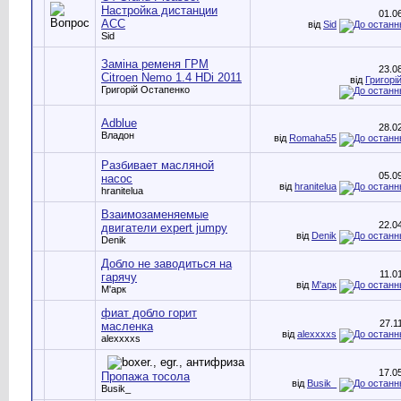
Настройка дистанции
01.0
АСС
від
Sid
Sid
Заміна ременя ГРМ
23.0
Citroen Nemo 1.4 HDi 2011
від
Григорі
Григорій Остапенко
Adblue
28.0
Владон
від
Romaha55
Разбивает масляной
05.0
насос
від
hranitelua
hranitelua
Взаимозаменяемые
22.0
двигатели expert jumpy
від
Denik
Denik
Добло не заводиться на
11.0
гарячу
від
М'арк
М'арк
фиат добло горит
27.1
масленка
від
alexxxxs
alexxxxs
17.0
Пропажа тосола
від
Busik_
Busik_