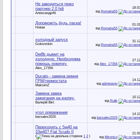
Не заводиться пежо
18.0
партнер 2.0 hdi
від
Romaha55
Александр46
Допоможіть,будь ласка!
01.0
Новак
від
Romaha55
холодный запуск
31.1
Golovenkin
від
Romaha55
Dw8b дымит на
холодную. Необходима
27.1
помощь новичку.
від
Alex_17356
Alex_17356
Ducato - замена ремня
14.1
ГРМ/термостата
від
adminavto
MaksimZ
Замена замка
10.1
зажигания,на кнопку.
від
Rulik
Валерій Вікт.
угол опережения
14.1
barsalex2025
від
barsalex2025
Переходить с 5w40 на
10w40? Fiat Scudo II
21.0
(
1
2
)
від
Mironico