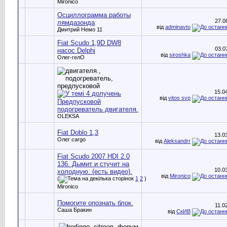
Mironico
Осциллограмма работы
27.0
лямдазонда
від
adminavto
Дмитрий Немо 11
Fiat Scudo 1,9D DW8
03.0
насос Delphi
від
siroshka
Олег-гелО
15.0
від
vitos svp
Предпусковой
подогреватель двигателя.
OLEKSA
Fiat Doblo 1,3
13.0
Олег cargo
від
Aleksandrr
Fiat Scudo 2007 HDI 2.0
136. Дымит и стучит на
10.0
холодную. (есть видео).
від
Mironico
(
1
2
)
Mironico
Помогите опознать блок.
11.0
Саша Бракин
від
СкИВ