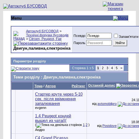
Menu
Автоклуб БУСОВОД
>
Технічні форуми бусоводів
Псевдо
Запам'ятати
>
Citroen, Peugeot, Fiat
Пароль
Двигун,паливна,єлектроніка
Параметри розділу
Сторінка 1 з 5
1
2
3
4
5
>
Теми розділу
: Двигун,паливна,єлектроніка
Останній допис
Тема
/
Автор
Рейтинг
Стартер круте через 5-10
сек. після ввімкнення
24.1
запалювання
від
avtomobilpro
evgenn
1.4 Peugeot кондей
вышел из чата(((
18.0
(
1
2
)
від
Postdove
Андро
C4 Grand Picasso.