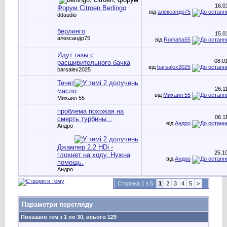
16.0
Форум Citroen Berlingo
від
александр75
ddaudio
берлинго
15.0
александр75
від
Romaha55
Идут газы с
08.0
расширительного бачка
від
barsalex2025
barsalex2025
Течет
26.1
масло
від
Михаил 55
Михаил 55
проблема похожая на
06.1
смерть турбины...
від
Андро
Андро
Джампер 2.2 HDi -
25.1
глохнет на ходу. Нужна
від
Андро
помощь.
Андро
Сторінка 1 з 5
1
2
3
4
5
>
Параметри перегляду
Показано тем з 1 по 30, всього 129