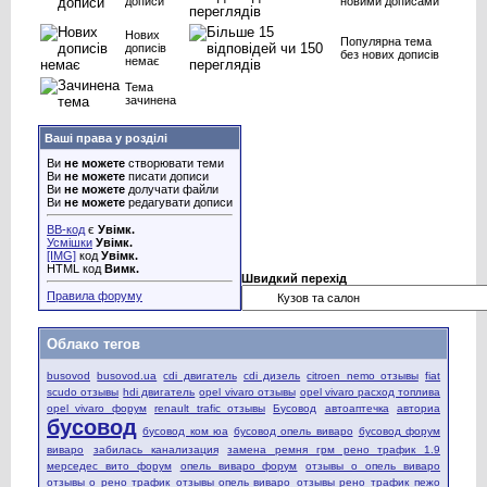
дописи
новими дописами
Нових
Популярна тема
дописів
без нових дописів
немає
Тема
зачинена
Ваші права у розділі
Ви
не можете
створювати теми
Ви
не можете
писати дописи
Ви
не можете
долучати файли
Ви
не можете
редагувати дописи
BB-код
є
Увімк.
Усмішки
Увімк.
[IMG]
код
Увімк.
HTML код
Вимк.
Швидкий перехід
Правила форуму
Облако тегов
busovod
busovod.ua
cdi двигатель
cdi дизель
citroen nemo отзывы
fiat
scudo отзывы
hdi двигатель
opel vivaro отзывы
opel vivaro расход топлива
opel vivaro форум
renault trafic отзывы
Бусовод
автоаптечка
авториа
бусовод
бусовод ком юа
бусовод опель виваро
бусовод форум
виваро
забилась канализация
замена ремня грм рено трафик 1.9
мерседес вито форум
опель виваро форум
отзывы о опель виваро
отзывы о рено трафик
отзывы опель виваро
отзывы рено трафик
пежо