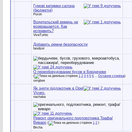
Гумові килимки салона
(бюджетні)
Poroh
Водительский ремень не
возвращается. Как
исправить?
VivaTurbo
Добавить ремни безопасности
fandizel
О переоборудовании бусов в Бердичеве
(
1
2
3
4
5
6
...
Остання сторінка
)
sergbee
Як зняти підлокотник в Opel
Vivaro.
nachaba
Ремонт оригинального подлокотника Трафа/
Виваро
(
1
2
)
Bircha