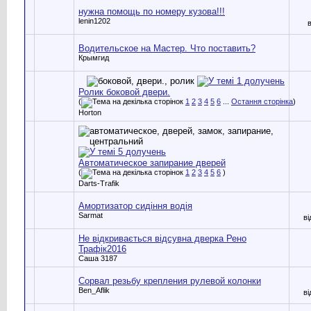
нужна помощь по номеру кузова!!!
lenin1202
Водительское на Мастер. Что поставить?
Крымгид
Ролик боковой двери.
(
1
2
3
4
5
6
...
Остання сторінка
)
Horton
Автоматическое запирание дверей
(
1
2
3
4
5
6
)
Darts-Trafik
Амортизатор сидіння водія
Sarmat
в
Не відкривається відсувна дверка Рено
Трафік2016
Саша 3187
Сорвал резьбу крепления рулевой колонки
Ben_Aflik
в