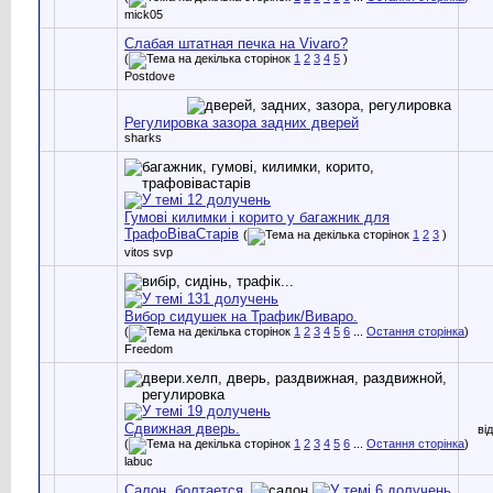
mick05
Слабая штатная печка на Vivaro?
(
1
2
3
4
5
)
Postdove
Регулировка зазора задних дверей
sharks
Гумові килимки і корито у багажник для
ТрафоВіваСтарів
(
1
2
3
)
vitos svp
Вибор сидушек на Трафик/Виваро.
(
1
2
3
4
5
6
...
Остання сторінка
)
Freedom
Сдвижная дверь.
ві
(
1
2
3
4
5
6
...
Остання сторінка
)
labuc
Салон, болтается