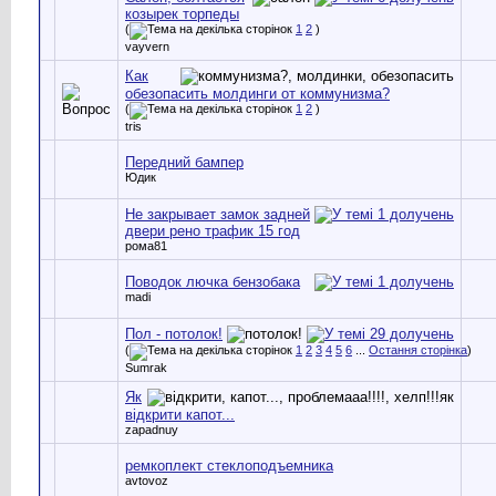
козырек торпеды
(
1
2
)
vayvern
Как
обезопасить молдинги от коммунизма?
(
1
2
)
tris
Передний бампер
Юдик
Не закрывает замок задней
двери рено трафик 15 год
рома81
Поводок лючка бензобака
madi
Пол - потолок!
(
1
2
3
4
5
6
...
Остання сторінка
)
Sumrak
Як
відкрити капот...
zapadnuy
ремкоплект стеклоподъемника
avtovoz