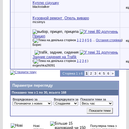
Куплю сідушку
blackstalker
в
Кузовной ремонт ,Опель виваро
mcsimys
Прицеп
(
1
2
3
4
5
6
...
Остання сторінка
)
в
Борис
Задние сидения на Trafik
(
1
2
3
4
)
в
evgeshka26091
Сторінка 1 з 6
1
2
3
4
5
6
>
Параметри перегляду
Показано тем з 1 по 30, всього 168
Впорядковано за
Впорядкувати за
Показати теми за
Нові
Популярна тема з