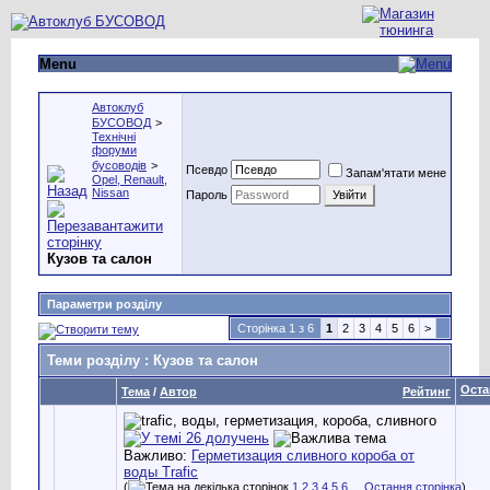
Menu
Автоклуб
БУСОВОД
>
Технічні
форуми
бусоводів
>
Псевдо
Запам'ятати мене
Opel, Renault,
Nissan
Пароль
Кузов та салон
Параметри розділу
Сторінка 1 з 6
1
2
3
4
5
6
>
Теми розділу
: Кузов та салон
Оста
Тема
/
Автор
Рейтинг
Важливо:
Герметизация сливного короба от
воды Trafic
(
1
2
3
4
5
6
...
Остання сторінка
)