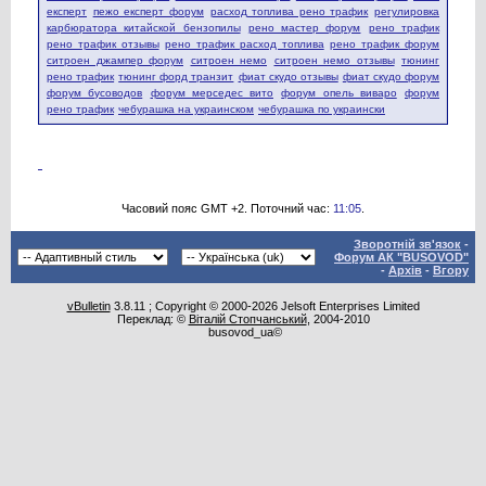
експерт
пежо експерт форум
расход топлива рено трафик
регулировка
карбюратора китайской бензопилы
рено мастер форум
рено трафик
рено трафик отзывы
рено трафик расход топлива
рено трафик форум
ситроен джампер форум
ситроен немо
ситроен немо отзывы
тюнинг
рено трафик
тюнинг форд транзит
фиат скудо отзывы
фиат скудо форум
форум бусоводов
форум мерседес вито
форум опель виваро
форум
рено трафик
чебурашка на украинском
чебурашка по украински
Часовий пояс GMT +2. Поточний час:
11:05
.
Зворотній зв'язок
-
Форум АК "BUSOVOD"
-
Архів
-
Вгору
vBulletin
3.8.11 ; Copyright © 2000-2026 Jelsoft Enterprises Limited
Переклад: ©
Віталій Стопчанський
, 2004-2010
busovod_ua©