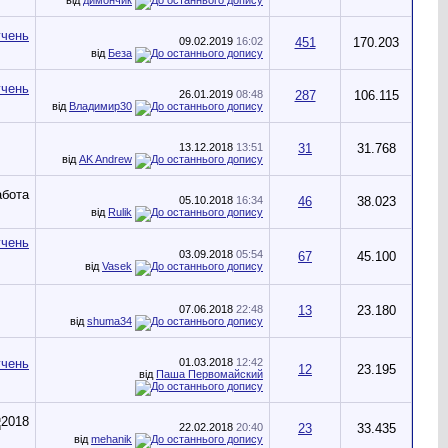
09.02.2019
16:02
451
170.203
від
Беза
26.01.2019
08:48
287
106.115
від
Владимир30
13.12.2018
13:51
31
31.768
від
AK Andrew
05.10.2018
16:34
46
38.023
від
Rulik
03.09.2018
05:54
67
45.100
від
Vasek
07.06.2018
22:48
13
23.180
від
shuma34
01.03.2018
12:42
12
23.195
від
Паша Первомайский
22.02.2018
20:40
23
33.435
від
mehanik