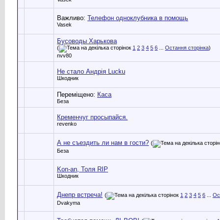
Важливо:
Телефон одноклубника в помощь
Vasek
Бусоводы Харькова
(
1
2
3
4
5
6
...
Остання сторінка
)
nvv80
Не стало Андрія Lucku
Шкодник
Переміщено:
Каса
Беза
Кременчуг просыпайся.
revenko
А не съездить ли нам в гости?
(
Беза
Kon-an, Толя RIP
Шкодник
Днепр встреча!
(
1
2
3
4
5
6
...
Ос
Dvakyma