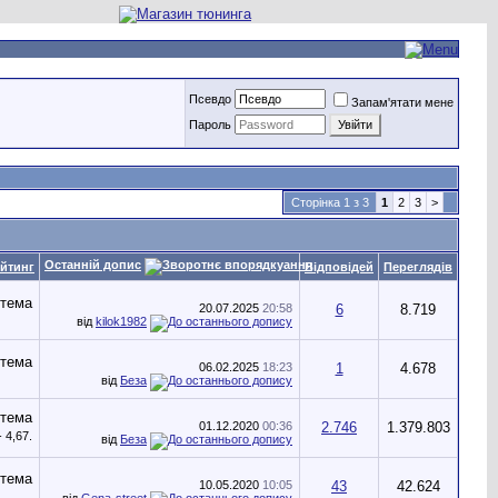
Псевдо
Запам'ятати мене
Пароль
Сторінка 1 з 3
1
2
3
>
Останній допис
йтинг
Відповідей
Переглядів
20.07.2025
20:58
6
8.719
від
kilok1982
06.02.2025
18:23
1
4.678
від
Беза
01.12.2020
00:36
2.746
1.379.803
від
Беза
10.05.2020
10:05
43
42.624
від
Gena-street