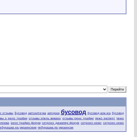
бусовод
fic отзывы
Бусовод
автоаптечка
авториа
бусовод ком юа
бусовод
вы о рено трафик
отзывы опель виваро
отзывы рено трафик
пежо експерт
пежо
оплива
рено трафик форум
ситроен джампер форум
ситроен немо
ситроен немо
ебурашка на украинском
чебурашка по украински