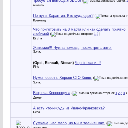
Требуется помощь,ЛЬВОВ!
(
1
милнам
По пути. Карантин. Кто куда едет?
(
Крымгид
Что приготовить на 8 марта или как сделать приятно
любимой
(
1
2
)
Bircha
Житомир!!! Нужна помощь, посмотреть авто.
S.v.a.
(Opel, Renault, Nissan)
Чернігівчани !!!
Piric
Нужен совет г. Херсон СТО Ковш.
(
S.v.a.
Встреча Херсонщина
(
1
2
3
4
)
Димич
А есть кто-нибудь из Ивано-Франковска?
Беза
Сумчане, нас мало, но мы в тельняшках.
(
димончик