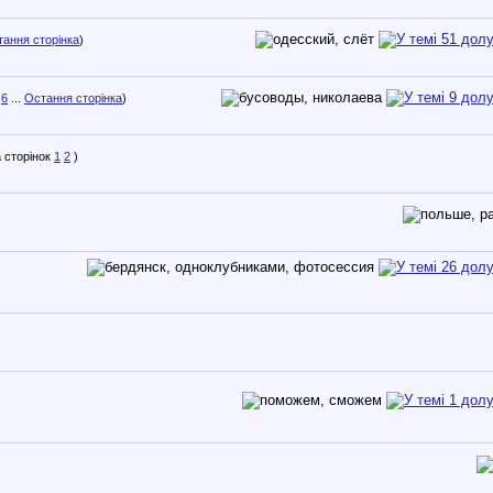
ання сторінка
)
6
...
Остання сторінка
)
1
2
)