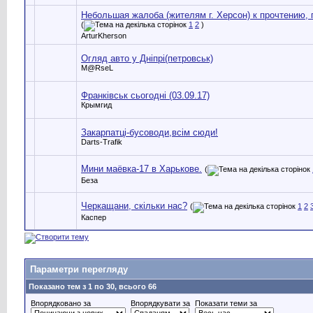
Небольшая жалоба (жителям г. Херсон) к прочтению,
(
1
2
)
ArturKherson
Огляд авто у Дніпрі(петровськ)
M@RseL
Франкiвськ сьогоднi (03.09.17)
Крымгид
Закарпатці-бусоводи,всім сюди!
Darts-Trafik
Мини маёвка-17 в Харькове.
(
Беза
Черкащани, скільки нас?
(
1
2
Каспер
Параметри перегляду
Показано тем з 1 по 30, всього 66
Впорядковано за
Впорядкувати за
Показати теми за