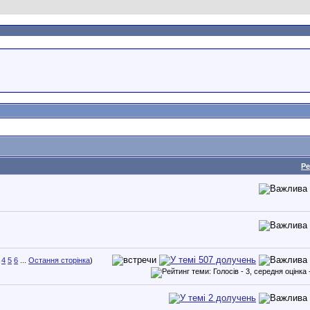
Ре
4
5
6
...
Остання сторінка
)