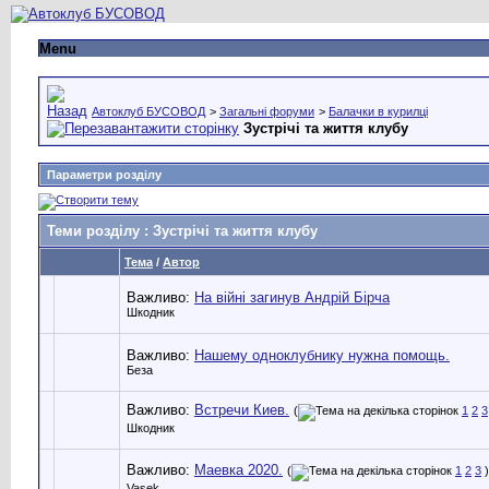
Menu
Автоклуб БУСОВОД
>
Загальні форуми
>
Балачки в курилці
Зустрічі та життя клубу
Параметри розділу
Теми розділу
: Зустрічі та життя клубу
Тема
/
Автор
Важливо:
На війні загинув Андрій Бірча
Шкодник
Важливо:
Нашему одноклубнику нужна помощь.
Беза
Важливо:
Встречи Киев.
(
1
2
3
Шкодник
Важливо:
Маевка 2020.
(
1
2
3
)
Vasek