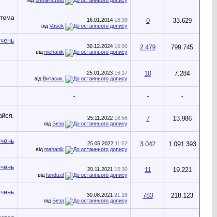
16.01.2014
18:39
0
33.629
від
Vasek
30.12.2024
16:00
2.479
799.745
від
mehanik
25.01.2023
16:17
10
7.284
від
Витасик.
-
-
-
25.11.2022
18:56
7
13.986
від
Беза
25.05.2022
11:52
3.042
1.091.393
від
mehanik
20.11.2021
15:30
11
19.221
від
fandizel
30.08.2021
21:18
783
218.123
від
Беза