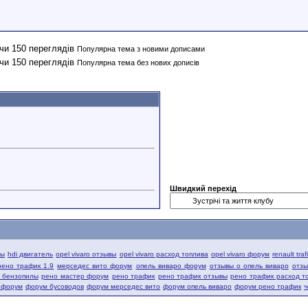
Популярна тема з новими дописами
Популярна тема без нових дописів
Швидкий перехід
вы
hdi двигатель
opel vivaro отзывы
opel vivaro расход топлива
opel vivaro форум
renault tra
рено трафик 1.9
мерседес вито форум
опель виваро форум
отзывы о опель виваро
отзы
й бензопилы
рено мастер форум
рено трафик
рено трафик отзывы
рено трафик расход т
 форум
форум бусоводов
форум мерседес вито
форум опель виваро
форум рено трафик
ч