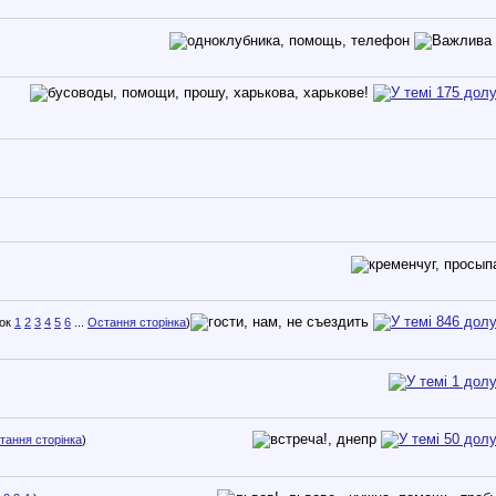
1
2
3
4
5
6
...
Остання сторінка
)
тання сторінка
)