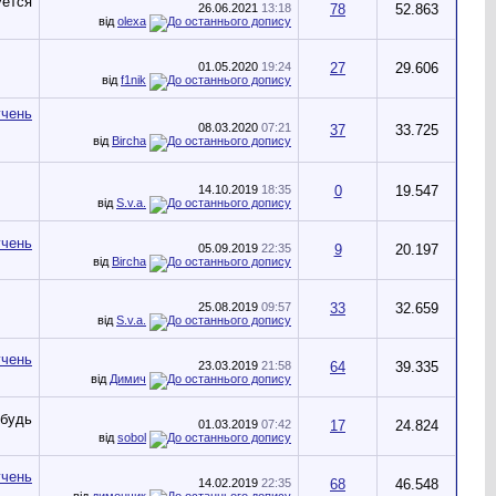
26.06.2021
13:18
78
52.863
від
olexa
01.05.2020
19:24
27
29.606
від
f1nik
08.03.2020
07:21
37
33.725
від
Bircha
14.10.2019
18:35
0
19.547
від
S.v.a.
05.09.2019
22:35
9
20.197
від
Bircha
25.08.2019
09:57
33
32.659
від
S.v.a.
23.03.2019
21:58
64
39.335
від
Димич
01.03.2019
07:42
17
24.824
від
sobol
14.02.2019
22:35
68
46.548
від
димончик