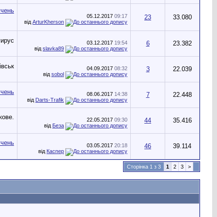
05.12.2017
09:17
23
33.080
від
ArturKherson
03.12.2017
19:54
6
23.382
від
slavka89
04.09.2017
08:32
3
22.039
від
sobol
08.06.2017
14:38
7
22.448
від
Darts-Trafik
22.05.2017
09:30
44
35.416
від
Беза
03.05.2017
20:18
46
39.114
від
Каспер
Сторінка 1 з 3
1
2
3
>