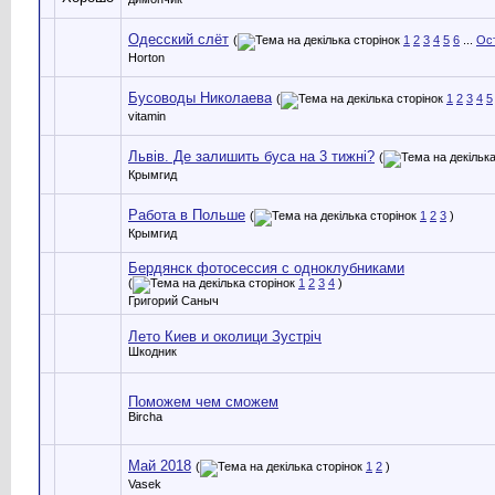
Одесский слёт
(
1
2
3
4
5
6
...
Ост
Horton
Бусоводы Николаева
(
1
2
3
4
5
vitamin
Львів. Де залишить буса на 3 тижні?
(
Крымгид
Работа в Польше
(
1
2
3
)
Крымгид
Бердянск фотосессия с одноклубниками
(
1
2
3
4
)
Григорий Саныч
Лето Киев и околици Зустріч
Шкодник
Поможем чем сможем
Bircha
Май 2018
(
1
2
)
Vasek