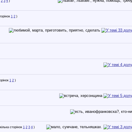
2
3
4
)
1
2
)
1
2
)
1
2
3
4
)