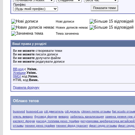
Префікс
Нові дописи
Нових дописів немає
Тема зачинена
Ваші права у розділі
Ви
не можете
створювати теми
Ви
не можете
писати дописи
Ви
не можете
долучати файли
Ви
не можете
редагувати дописи
BB-код
є
Увімк.
Усмішки
Увімк.
[IMG]
код
Увімк.
HTML код
Вимк.
Правила форуму
Облако тегов
busovod
busovod.ua
cdi двигатель
cdi дизель
citroen nemo отзывы
fiat scudo отзы
опель виваро
бусовод форум
виваро
забилась канализация
замена ремня грм 
експерт форум
расход топлива рено трафик
регулировка карбюратора китайско
отзывы
тюнинг рено трафик
тюнинг форд транзит
фиат скудо отзывы
фиат скудо