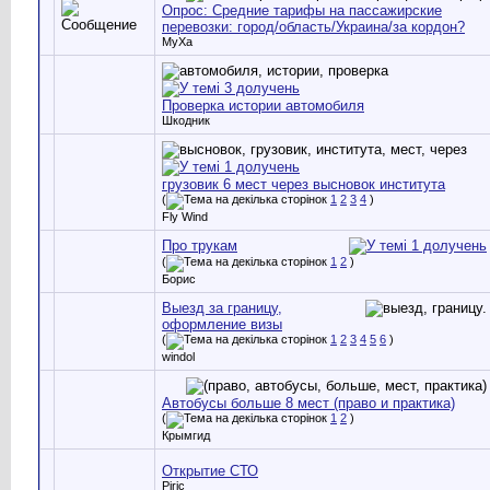
Опрос: Средние тарифы на пассажирские
перевозки: город/область/Украина/за кордон?
MyXa
Проверка истории автомобиля
Шкодник
грузовик 6 мест через высновок института
(
1
2
3
4
)
Fly Wind
Про трукам
(
1
2
)
Борис
Выезд за границу,
оформление визы
(
1
2
3
4
5
6
)
windol
Автобусы больше 8 мест (право и практика)
(
1
2
)
Крымгид
Открытие СТО
Piric