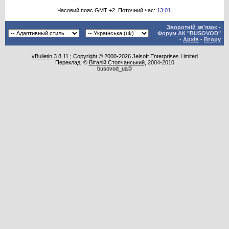
Часовий пояс GMT +2. Поточний час:
13:01
.
Зворотній зв'язок
-
Форум АК "BUSOVOD"
-
Архів
-
Вгору
vBulletin
3.8.11 ; Copyright © 2000-2026 Jelsoft Enterprises Limited
Переклад: ©
Віталій Стопчанський
, 2004-2010
busovod_ua©