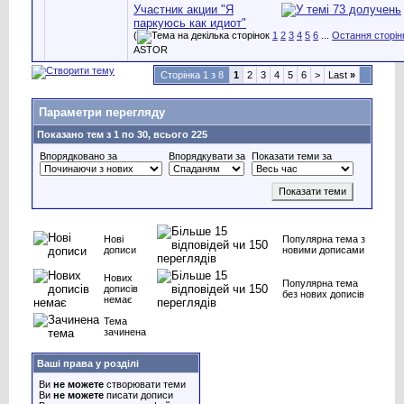
Участник акции "Я
паркуюсь как идиот"
(
1
2
3
4
5
6
...
Остання сторін
ASTOR
Сторінка 1 з 8
1
2
3
4
5
6
>
Last
»
Параметри перегляду
Показано тем з 1 по 30, всього 225
Впорядковано за
Впорядкувати за
Показати теми за
Нові
Популярна тема з
дописи
новими дописами
Нових
Популярна тема
дописів
без нових дописів
немає
Тема
зачинена
Ваші права у розділі
Ви
не можете
створювати теми
Ви
не можете
писати дописи