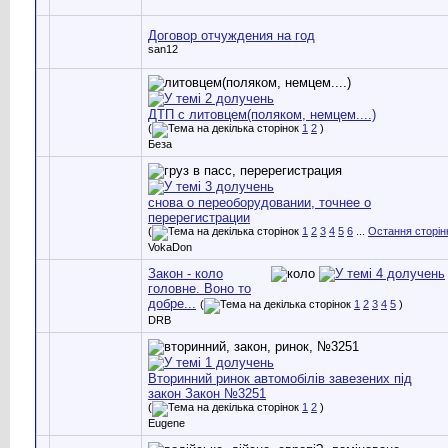
Договор отчуждения на год
san12
ДТП с литовцем(поляком, немцем....)
(
1
2
)
Беза
снова о переоборудовании, точнее о
перерегистрации
(
1
2
3
4
5
6
...
Остання сторін
VokaDon
Закон - коло
головне. Воно то
добре...
(
1
2
3
4
5
)
DRB
Вторинний ринок автомобілів завезених під
закон Закон №3251
(
1
2
)
Eugene