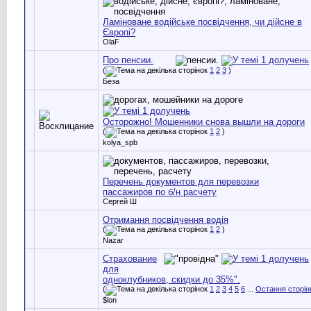
Ламіноване водійське посвідчення, чи дійсне в
Європі?
OlaF
Про пенсии.
(
1
2
3
)
Беза
Осторожно! Мошенники снова вышли на дороги
(
1
2
)
kolya_spb
Перечень документов для перевозки
пассажиров по б/н расчету
Сергей Ш
Отримання посвідчення водія
(
1
2
)
Nazar
Страхование
для
одноклубников, скидки до 35%".
(
1
2
3
4
5
6
...
Остання сторін
$lon