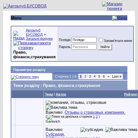
Menu
Автоклуб
БУСОВОД
>
Загальні форуми
Псевдо
Запам'ятати мене
Пароль
Право,
фінанси,страхування
Параметри розділу
Сторінка 1 з 8
1
2
3
4
5
6
>
Last
»
Теми розділу
: Право, фінанси,страхування
Тема
/
Автор
Рейтинг
Важливо:
Отзывы о страховых компаниях.
(
1
2
)
Garievich
Важливо:
Субсидия.