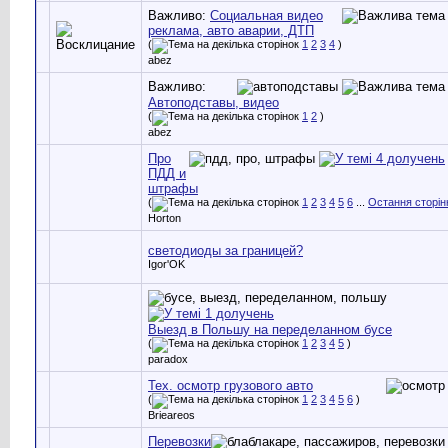
Важливо:
Социальная видео
реклама, авто аварии, ДТП
(
1
2
3
4
)
abez
Важливо:
Автоподставы, видео
(
1
2
)
abez
Про
ПДД и
штрафы
(
1
2
3
4
5
6
...
Остання сторін
Horton
светодиоды за границей?
Igor'OK
Выезд в Польшу на переделанном бусе
(
1
2
3
4
5
)
paradox
Тех. осмотр грузового авто
(
1
2
3
4
5
6
)
Brieareos
Перевозки