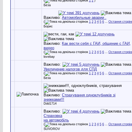
(
1
2
)
Беза
Важливо:
Автомобильные аварии .
(
1
2
3
4
5
6
...
Остання сторін
Борис
Важливо:
Как вести себя с ГАИ, общение с ГАИ,
видео
(
1
2
3
4
5
6
...
Остання сторін
lovebay
Важливо:
Увеличение налогов для СПД
(
1
2
3
4
5
6
...
Остання сторін
Беза
Важливо:
Страхування одноклубників зі
знижками!!!
Ddd1714
Важливо:
Страховка
на автомобіль
(
1
2
3
4
5
6
...
Остання сторін
SUVOROV