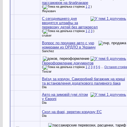
пассажиров на блаблакаре
(
1
2
)
Янукович
С сегодняшнего дня
вводятся штрафы за
перевозку детей без автокресел
(
1
2
3
)
cruiser
Вопрос по продаже авто с укр
номерами из ОРДЛО в Украину
Sanchez
Переоформление документов
(
1
2
3
4
5
6
...
Остання сторін
Tsezar
Виїзд за кордон. Саморобний багажник на криші
та встановлення додаткового паливного бака
Dia
Авто на зимовій гумі літом
у Європі
Dia
Скол на фарі, реретин кордону ЕС
Dia