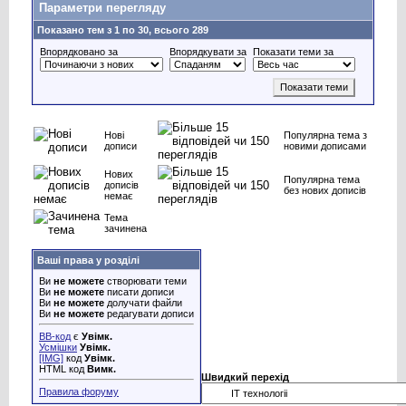
Параметри перегляду
Показано тем з 1 по 30, всього 289
Впорядковано за
Впорядкувати за
Показати теми за
Нові
Популярна тема з
дописи
новими дописами
Нових
Популярна тема
дописів
без нових дописів
немає
Тема
зачинена
Ваші права у розділі
Ви
не можете
створювати теми
Ви
не можете
писати дописи
Ви
не можете
долучати файли
Ви
не можете
редагувати дописи
BB-код
є
Увімк.
Усмішки
Увімк.
[IMG]
код
Увімк.
HTML код
Вимк.
Швидкий перехід
Правила форуму