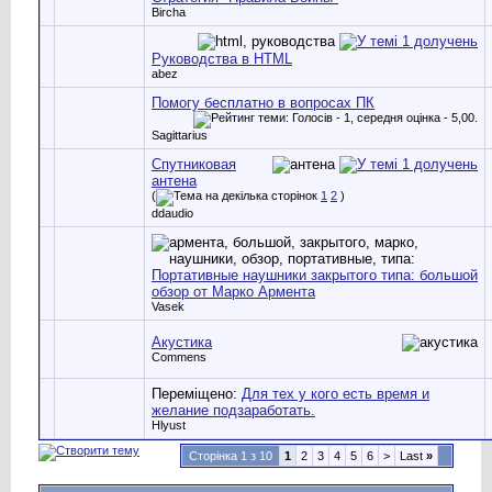
Bircha
Руководства в HTML
abez
Помогу бесплатно в вопросах ПК
Sagittarius
Спутниковая
антена
(
1
2
)
ddaudio
Портативные наушники закрытого типа: большой
обзор от Марко Армента
Vasek
Акустика
Commens
Переміщено:
Для тех у кого есть время и
желание подзаработать.
Hlyust
Сторінка 1 з 10
1
2
3
4
5
6
>
Last
»