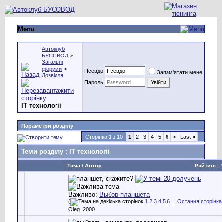
Menu
Автоклуб
БУСОВОД
>
Загальні
форуми
>
Псевдо
Запам'ятати мене
Дозвілля
Пароль
IT технологіі
Параметри розділу
Сторінка 1 з 10
1
2
3
4
5
6
>
Last
»
Теми розділу
: IT технологіі
Тема
/
Автор
Рейтинг
Важливо:
Выбор планшета
(
1
2
3
4
5
6
...
Остання сторінка
Oleg_2000