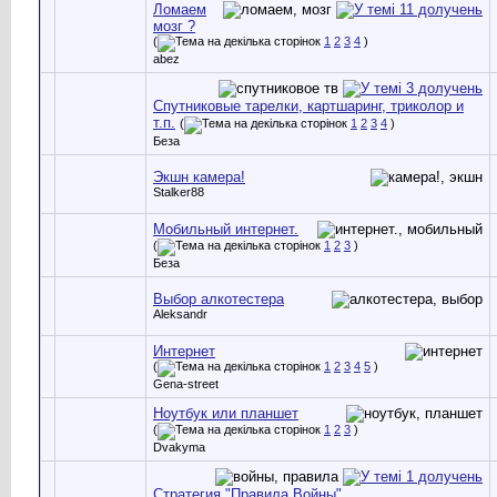
Ломаем
мозг ?
(
1
2
3
4
)
abez
Спутниковые тарелки, картшаринг, триколор и
т.п.
(
1
2
3
4
)
Беза
Экшн камера!
Stalker88
Мобильный интернет.
(
1
2
3
)
Беза
Выбор алкотестера
Aleksandr
Интернет
(
1
2
3
4
5
)
Gena-street
Ноутбук или планшет
(
1
2
3
)
Dvakyma
Стратегия "Правила Войны"