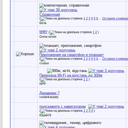
Справочная
(
1
2
3
4
5
6
...
Остання сторінка
Беза
МФУ
(
1
2
)
Gena-street
Приложения на смартфон и планшет
(
1
2
3
4
5
6
...
Остання сторінка
cruiser
Передача Wi-Fi на відстань до 300м
(
1
2
)
NPP
Динамики ?
ruslankarpaty
подскажите с навигатором
(
1
2
3
4
)
Юрий78