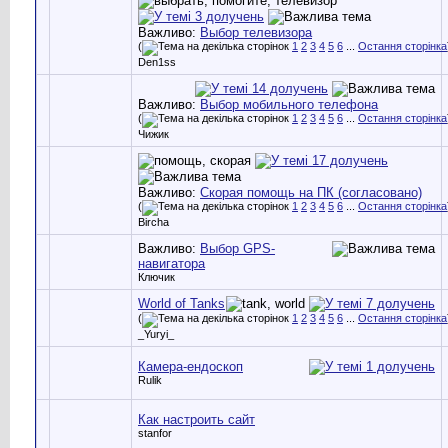
Важливо:
Выбор телевизора
(
1
2
3
4
5
6
...
Остання сторінка
Den1ss
Важливо:
Выбор мобильного телефона
(
1
2
3
4
5
6
...
Остання сторінка
Чижик
Важливо:
Скорая помощь на ПК (согласовано)
(
1
2
3
4
5
6
...
Остання сторінка
Bircha
Важливо:
Выбор GPS-
навигатора
Ключик
World of Tanks
(
1
2
3
4
5
6
...
Остання сторінка
_Yuryi_
Камера-ендоскоп
Rulik
Как настроить сайт
stanfor