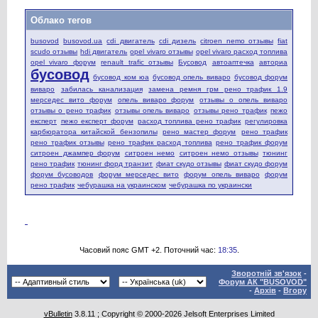
Облако тегов
busovod
busovod.ua
cdi двигатель
cdi дизель
citroen nemo отзывы
fiat
scudo отзывы
hdi двигатель
opel vivaro отзывы
opel vivaro расход топлива
opel vivaro форум
renault trafic отзывы
Бусовод
автоаптечка
авториа
бусовод
бусовод ком юа
бусовод опель виваро
бусовод форум
виваро
забилась канализация
замена ремня грм рено трафик 1.9
мерседес вито форум
опель виваро форум
отзывы о опель виваро
отзывы о рено трафик
отзывы опель виваро
отзывы рено трафик
пежо
експерт
пежо експерт форум
расход топлива рено трафик
регулировка
карбюратора китайской бензопилы
рено мастер форум
рено трафик
рено трафик отзывы
рено трафик расход топлива
рено трафик форум
ситроен джампер форум
ситроен немо
ситроен немо отзывы
тюнинг
рено трафик
тюнинг форд транзит
фиат скудо отзывы
фиат скудо форум
форум бусоводов
форум мерседес вито
форум опель виваро
форум
рено трафик
чебурашка на украинском
чебурашка по украински
Часовий пояс GMT +2. Поточний час:
18:35
.
Зворотній зв'язок
-
Форум АК "BUSOVOD"
-
Архів
-
Вгору
vBulletin
3.8.11 ; Copyright © 2000-2026 Jelsoft Enterprises Limited