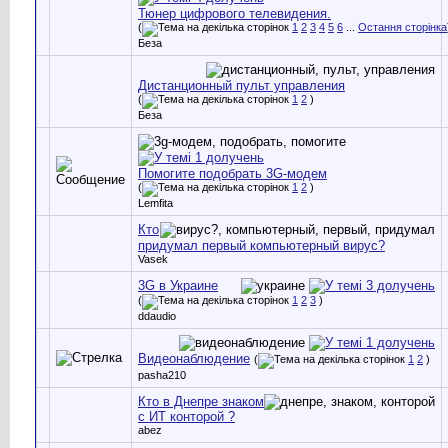
Тюнер цифрового телевидения.
(
1
2
3
4
5
6
...
Остання сторінка
Беза
Дистанционный пульт управления
(
1
2
)
Беза
Помогите подобрать 3G-модем
(
1
2
)
Lemfita
Кто
придумал первый компьютерный вирус?
Vasek
3G в Украине
(
1
2
3
)
ddaudio
Видеонаблюдение
(
1
2
)
pasha210
Кто в Днепре знаком
с ИТ конторой ?
abez