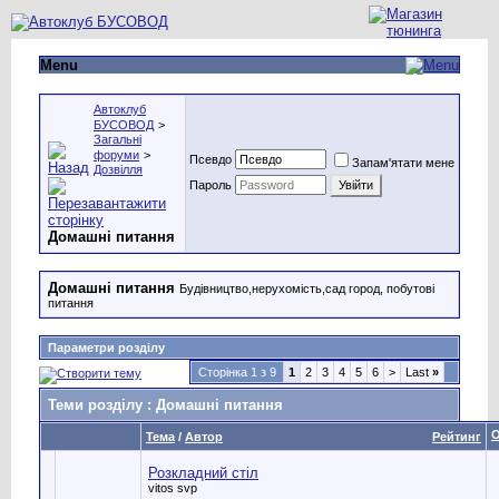
Menu
Автоклуб
БУСОВОД
>
Загальні
форуми
>
Псевдо
Запам'ятати мене
Дозвілля
Пароль
Домашні питання
Домашні питання
Будівництво,нерухомість,сад город, побутові
питання
Параметри розділу
Сторінка 1 з 9
1
2
3
4
5
6
>
Last
»
Теми розділу
: Домашні питання
О
Тема
/
Автор
Рейтинг
Розкладний стіл
vitos svp