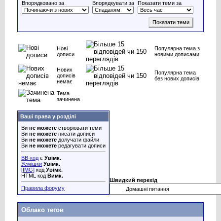
Впорядковано за
Впорядкувати за
Показати теми за
Нові
Популярна тема з
дописи
новими дописами
Нових
Популярна тема
дописів
без нових дописів
немає
Тема
зачинена
Ваші права у розділі
Ви
не можете
створювати теми
Ви
не можете
писати дописи
Ви
не можете
долучати файли
Ви
не можете
редагувати дописи
BB-код
є
Увімк.
Усмішки
Увімк.
[IMG]
код
Увімк.
HTML код
Вимк.
Швидкий перехід
Правила форуму
Облако тегов