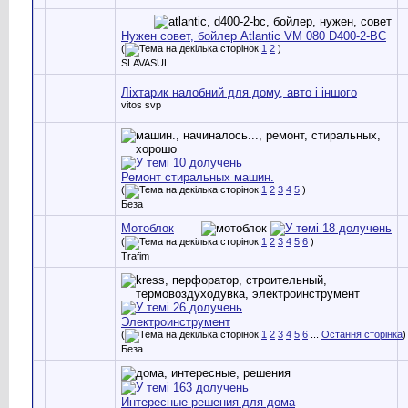
Нужен совет, бойлер Atlantic VM 080 D400-2-BC
(
1
2
)
SLAVASUL
Ліхтарик налобний для дому, авто і іншого
vitos svp
Ремонт стиральных машин.
(
1
2
3
4
5
)
Беза
Мотоблок
(
1
2
3
4
5
6
)
Trafim
Электроинструмент
(
1
2
3
4
5
6
...
Остання сторінка
)
Беза
Интересные решения для дома