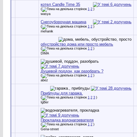
котел Candle Time 35
(
1
2
)
wasya
Снегоуборочная машина
(
1
2
)
mehanik
обустройство дома или просто мебель
(
1
2
)
DIMA
Душевой поддон, как разобрать ?
(
1
2
)
abez
Приблуды для гаража.
(
1
2
3
)
IgBer
Прокладка водонагревателя
(
1
2
)
Gena-street