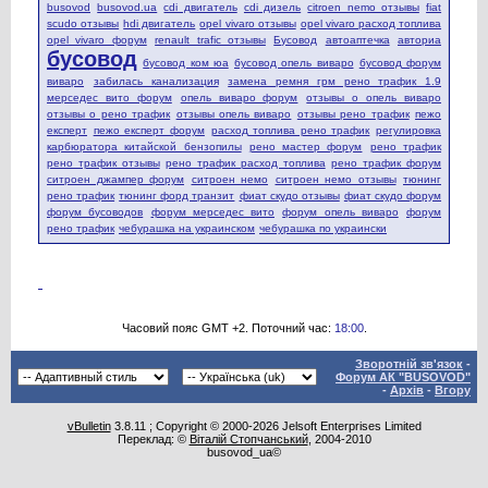
busovod
busovod.ua
cdi двигатель
cdi дизель
citroen nemo отзывы
fiat
scudo отзывы
hdi двигатель
opel vivaro отзывы
opel vivaro расход топлива
opel vivaro форум
renault trafic отзывы
Бусовод
автоаптечка
авториа
бусовод
бусовод ком юа
бусовод опель виваро
бусовод форум
виваро
забилась канализация
замена ремня грм рено трафик 1.9
мерседес вито форум
опель виваро форум
отзывы о опель виваро
отзывы о рено трафик
отзывы опель виваро
отзывы рено трафик
пежо
експерт
пежо експерт форум
расход топлива рено трафик
регулировка
карбюратора китайской бензопилы
рено мастер форум
рено трафик
рено трафик отзывы
рено трафик расход топлива
рено трафик форум
ситроен джампер форум
ситроен немо
ситроен немо отзывы
тюнинг
рено трафик
тюнинг форд транзит
фиат скудо отзывы
фиат скудо форум
форум бусоводов
форум мерседес вито
форум опель виваро
форум
рено трафик
чебурашка на украинском
чебурашка по украински
Часовий пояс GMT +2. Поточний час:
18:00
.
Зворотній зв'язок
-
Форум АК "BUSOVOD"
-
Архів
-
Вгору
vBulletin
3.8.11 ; Copyright © 2000-2026 Jelsoft Enterprises Limited
Переклад: ©
Віталій Стопчанський
, 2004-2010
busovod_ua©