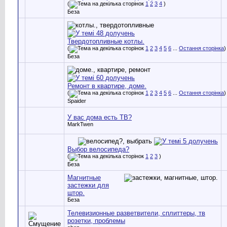
(
1
2
3
4
)
Беза
Твердотопливные котлы.
(
1
2
3
4
5
6
...
Остання сторінка
)
Беза
Ремонт в квартире, доме.
(
1
2
3
4
5
6
...
Остання сторінка
)
Spaider
У вас дома есть ТВ?
MarkTwen
Выбор велосипеда?
(
1
2
3
)
Беза
Магнитные
застежки для
штор.
Беза
Телевизионные разветвители, сплиттеры, тв
розетки, проблемы