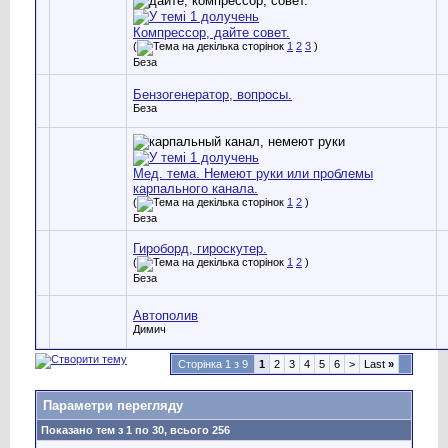
Компрессор, дайте совет.
(
1
2
3
)
Беза
Бензогенератор, вопросы.
Беза
Мед. тема. Немеют руки или проблемы
карпального канала.
(
1
2
)
Беза
Гироборд, гироскутер.
(
1
2
)
Беза
Автополив
Димич
Сторінка 1 з 9
1
2
3
4
5
6
>
Last
»
Параметри перегляду
Показано тем з 1 по 30, всього 256