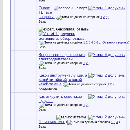
abez
Смарт
ТВ, все
вопросы.
(
1
2
3
)
Беза
Бензопилы, обзор, отзывы.
(
1
2
3
4
5
6
...
Остання сторінка
)
Беза
Вопросы по подключению
электродвигателей
(
1
2
)
Беза
Какой инструмент лучше, а
какой китайский, а какой
какой-то еще
(
1
2
)
Владимир30
Как открутить советские
шурупы.
(
1
2
)
Беза
Гелиосистемы.
(
1
2
3
)
Беза