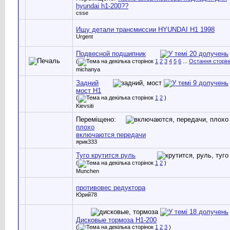
hyundai h1-200??
csse
Ищу детали трансмиссии HYUNDAI H1 1998
Urgent
Подвесной подшипник
(
1
2
3
4
5
6
...
Остання сторін
michanya
Задний
мост H1
(
1
2
)
Kievsiti
Переміщено:
плохо
включаются передачи
ярик333
Туго крутится руль
(
1
2
)
Munchen
противовес редуктора
Юрий78
Дисковые тормоза Н1-200
(
1
2
3
)