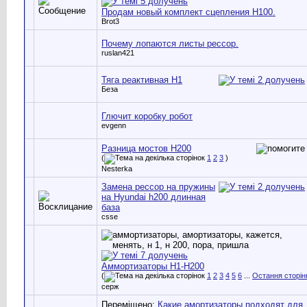
Продам новый комплект сцепления Н100.
Brot3
Почему лопаются листы рессор.
ruslan421
Тяга реактивная Н1
Беза
Глючит коробку робот
evgenn
Разница мостов H200
(
1
2
3
)
Nesterka
Замена рессор на пружины
на Hyundai h200 длинная
база
csse
Аммортизаторы Н1-Н200
(
1
2
3
4
5
6
...
Остання сторін
серж
Переміщено:
Какие амортизаторы подходят для