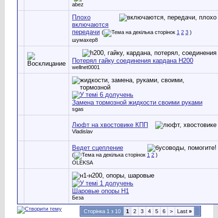
abez
Плохо
включаются
передачи
(
1
2
3
)
шумахер8
Потерял гайку соединения кардана H200
wellnet0001
Замена тормозной жидкости своими руками
sgas
Люфт на хвостовике КПП
Vladislav
Ведет сцепление
(
1
2
)
OLEKSA
Шаровые опоры Н1
Беза
Сторінка 1 з 10
1
2
3
4
5
6
>
Last
»