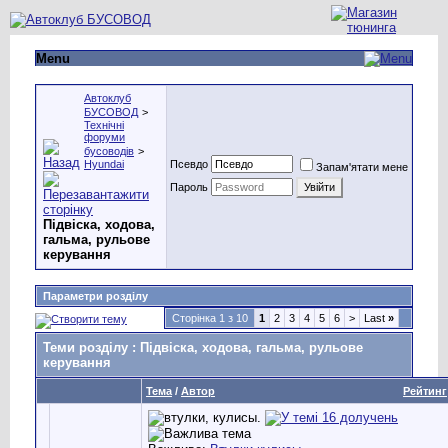
Menu
Автоклуб
БУСОВОД
>
Технічні
форуми
бусоводів
>
Hyundai
Псевдо
Запам'ятати мене
Пароль
Підвіска, ходова,
гальма, рульове
керування
Параметри розділу
Сторінка 1 з 10
1
2
3
4
5
6
>
Last
»
Теми розділу
: Підвіска, ходова, гальма, рульове
керування
Тема
/
Автор
Рейтинг