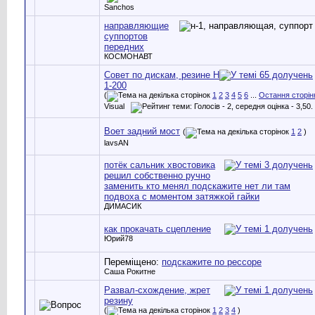
Sanchos
направляющие
суппортов
передних
КОСМОНАВТ
Совет по дискам, резине Н
1-200
(
1
2
3
4
5
6
...
Остання сторін
Visual
Воет задний мост
(
1
2
)
lavsAN
потёк сальник хвостовика
решил собственно ручно
заменить кто менял подскажите нет ли там
подвоха с моментом затяжкой гайки
ДИМАСИК
как прокачать сцепление
Юрий78
Переміщено:
подскажите по рессоре
Саша Рокитне
Развал-схождение, жрет
резину
(
1
2
3
4
)