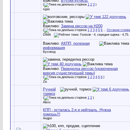
Важливо:
Втулки кулисы.
(
1
2
3
)
sgas
Важливо:
Замена рессор на H200
(
1
2
3
4
5
6
...
Остання сторін
DIMA
Важливо:
АКПП, полезная
информация
Бусовод
Важливо:
Переделка рессор (укороченная
версия существующей темы)
(
1
2
3
4
5
6
)
Zic
Ручной
тормоз
(
1
2
)
Alexx
КПП - осталась 2-я и нейтраль. Нужна
помощь!!!
Андро