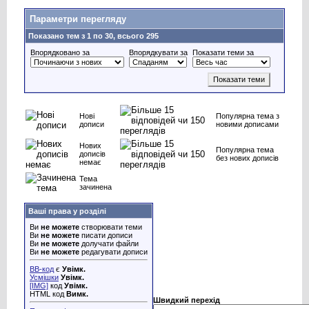
Параметри перегляду
Показано тем з 1 по 30, всього 295
Впорядковано за
Впорядкувати за
Показати теми за
Нові
Популярна тема з
дописи
новими дописами
Нових
Популярна тема
дописів
без нових дописів
немає
Тема
зачинена
Ваші права у розділі
Ви
не можете
створювати теми
Ви
не можете
писати дописи
Ви
не можете
долучати файли
Ви
не можете
редагувати дописи
BB-код
є
Увімк.
Усмішки
Увімк.
[IMG]
код
Увімк.
HTML код
Вимк.
Швидкий перехід