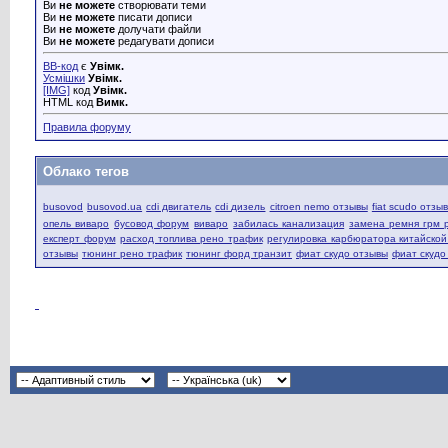
Ви
не можете
створювати теми
Ви
не можете
писати дописи
Ви
не можете
долучати файли
Ви
не можете
редагувати дописи
BB-код
є
Увімк.
Усмішки
Увімк.
[IMG]
код
Увімк.
HTML код
Вимк.
Правила форуму
Облако тегов
busovod
busovod.ua
cdi двигатель
cdi дизель
citroen nemo отзывы
fiat scudo отзы
опель виваро
бусовод форум
виваро
забилась канализация
замена ремня грм 
експерт форум
расход топлива рено трафик
регулировка карбюратора китайско
отзывы
тюнинг рено трафик
тюнинг форд транзит
фиат скудо отзывы
фиат скудо