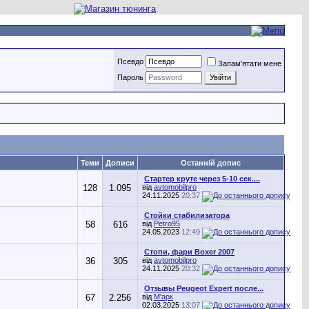
Псевдо
Запам'ятати мене
Пароль
Теми
Дописи
Останній допис
Стартер круте через 5-10 сек....
128
1.095
від
avtomobilpro
24.11.2025
20:37
Стойки стабилизатора
58
616
від
Petro95
24.05.2023
12:49
Стопи, фари Boxer 2007
36
305
від
avtomobilpro
24.11.2025
20:32
Отзывы Peugeot Expert после...
67
2.256
від
М'арк
02.03.2025
13:07