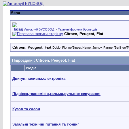
Menu
Автоклуб БУСОВОД
>
Технічні форуми бусоводів
Citroen, Peugeot, Fiat
Citroen, Peugeot, Fiat
Doblo, Fiorino/Bipper/Nemo, Jumpy, Partner/Berling
Підрозділи
: Citroen, Peugeot, Fiat
Розділ
Двигун,паливна,єлектроніка
Підвіска,трансмісія,гальма,рульове керування
Кузов та салон
Загальні технічні питання та тюнінг