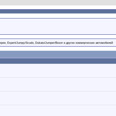
o/Tepee, Expert/Jumpy/Scudo, Dukato/Jumper/Boxer и других коммерческих автомобилей