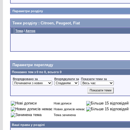
Параметри розділу
Теми розділу
: Citroen, Peugeot, Fiat
Тема
/
Автор
Параметри перегляду
Показано тем з 0 по 0, всього 0
Впорядковано за
Впорядкувати за
Показати теми за
Нові дописи
Нових дописів немає
Тема зачинена
Ваші права у розділі