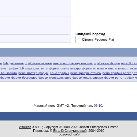
Швидкий перехід
вы
hdi двигатель
opel vivaro отзывы
opel vivaro расход топлива
opel vivaro форум
renault tra
рено трафик 1.9
мерседес вито форум
опель виваро форум
отзывы о опель виваро
отзы
й бензопилы
рено мастер форум
рено трафик
рено трафик отзывы
рено трафик расход т
 форум
форум бусоводов
форум мерседес вито
форум опель виваро
форум рено трафик
ч
Часовий пояс GMT +2. Поточний час:
06:10
.
vBulletin
3.8.11 ; Copyright © 2000-2026 Jelsoft Enterprises Limited
Переклад: ©
Віталій Стопчанський
, 2004-2010
busovod_ua©