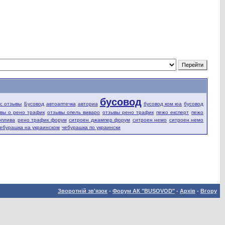
бусовод
fic отзывы
Бусовод
автоаптечка
авториа
бусовод ком юа
бусовод
вы о рено трафик
отзывы опель виваро
отзывы рено трафик
пежо експерт
пежо
оплива
рено трафик форум
ситроен джампер форум
ситроен немо
ситроен немо
ебурашка на украинском
чебурашка по украински
Зворотній зв'язок
-
Форум АК "BUSOVOD"
-
Архів
-
Вгору