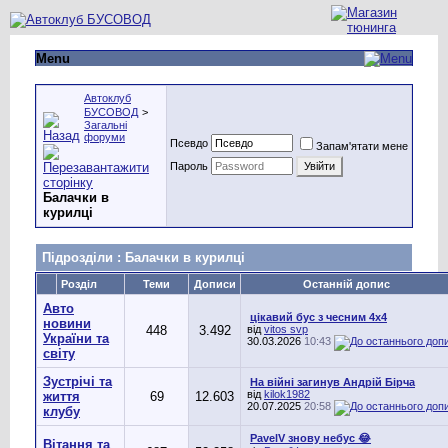
Menu
Автоклуб
БУСОВОД
>
Загальні
форуми
Псевдо
Запам'ятати мене
Пароль
Балачки в
курилці
Підрозділи
: Балачки в курилці
Розділ
Теми
Дописи
Останній допис
Авто
цікавий бус з чесним 4х4
новини
448
3.492
від
vitos svp
України та
30.03.2026
10:43
світу
Зустрічі та
На війні загинув Андрій Бірча
від
kilok1982
життя
69
12.603
20.07.2025
20:58
клубу
PavelV знову небус 😂
Вітання та