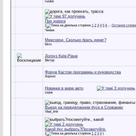
rusikk
Про дороги
(
1
2
3
4
5
6
...
Остання сторін
Чижик
Межгород. Сколько брать денег?
bkru
Догруз Київ-Рівне
Віктор
Форум Кастом программы и руководства
борхес
Новинки в мире авто
серж
Выезд на переделанном бусе в Словакию
Vlad_imir
Какой бус выбрать?Посоветуйте.
(
1
2
3
4
)