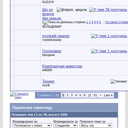
Kot1979
Шо за
форум
без цицьок.
(
1
2
3
4
5
6
...
Остання сторін
ВОЛЬДЕМАР
клубний прапор
ruslankarpaty
Голодомор
Шкодник
Композитная арматура
lol8060
Тюнинг
murik
Сторінка 1 з 52
1
2
3
4
5
6
11
51
>
Last
»
Параметри перегляду
Показано тем з 1 по 30, всього 1555
Впорядковано за
Впорядкувати за
Показати теми за