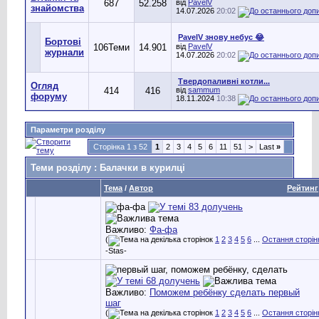
687
52.258
від
PavelV
знайомства
14.07.2026
20:02
PavelV знову небус 😂
Бортові
106
Теми
14.901
від
PavelV
журнали
14.07.2026
20:02
Твердопаливні котли...
Огляд
414
416
від
sammum
форуму
18.11.2024
10:38
Параметри розділу
Сторінка 1 з 52
1
2
3
4
5
6
11
51
>
Last
»
Теми розділу
: Балачки в курилці
Тема
/
Автор
Рейтинг
Важливо:
Фа-фа
(
1
2
3
4
5
6
...
Остання сторін
-Stas-
Важливо:
Поможем ребёнку сделать первый
шаг
(
1
2
3
4
5
6
...
Остання сторін