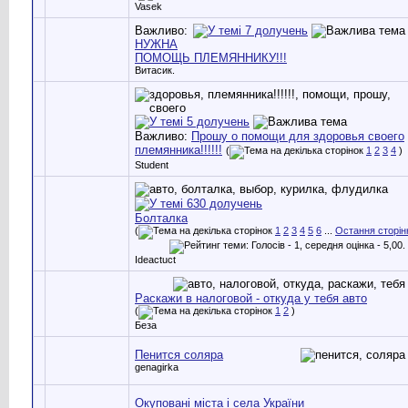
Vasek
Важливо:
НУЖНА
ПОМОЩЬ ПЛЕМЯННИКУ!!!
Витасик.
Важливо:
Прошу о помощи для здоровья своего
племянника!!!!!!
(
1
2
3
4
)
Student
Болталка
(
1
2
3
4
5
6
...
Остання сторін
Ideactuct
Раскажи в налоговой - откуда у тебя авто
(
1
2
)
Беза
Пенится соляра
genagirka
Окуповані міста і села України