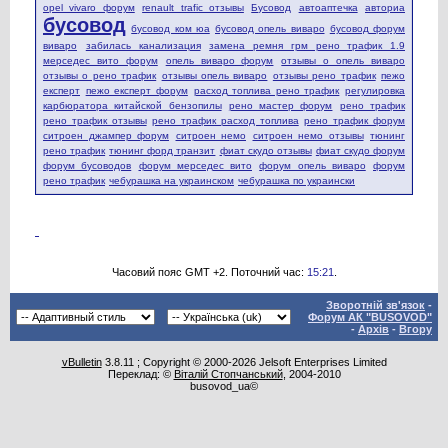
opel vivaro форум
renault trafic отзывы
Бусовод
автоаптечка
авториа
бусовод
бусовод ком юа
бусовод опель виваро
бусовод форум
виваро
забилась канализация
замена ремня грм рено трафик 1.9
мерседес вито форум
опель виваро форум
отзывы о опель виваро
отзывы о рено трафик
отзывы опель виваро
отзывы рено трафик
пежо
експерт
пежо експерт форум
расход топлива рено трафик
регулировка
карбюратора китайской бензопилы
рено мастер форум
рено трафик
рено трафик отзывы
рено трафик расход топлива
рено трафик форум
ситроен джампер форум
ситроен немо
ситроен немо отзывы
тюнинг
рено трафик
тюнинг форд транзит
фиат скудо отзывы
фиат скудо форум
форум бусоводов
форум мерседес вито
форум опель виваро
форум
рено трафик
чебурашка на украинском
чебурашка по украински
Часовий пояс GMT +2. Поточний час:
15:21
.
Зворотній зв'язок
-
Форум АК "BUSOVOD"
-
Архів
-
Вгору
vBulletin
3.8.11 ; Copyright © 2000-2026 Jelsoft Enterprises Limited
Переклад: ©
Віталій Стопчанський
, 2004-2010
busovod_ua©