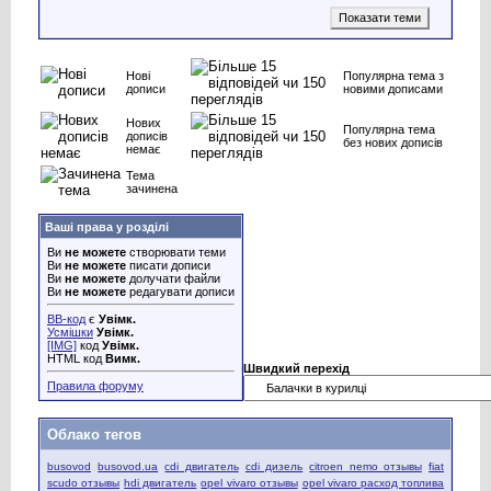
Нові
Популярна тема з
дописи
новими дописами
Нових
Популярна тема
дописів
без нових дописів
немає
Тема
зачинена
Ваші права у розділі
Ви
не можете
створювати теми
Ви
не можете
писати дописи
Ви
не можете
долучати файли
Ви
не можете
редагувати дописи
BB-код
є
Увімк.
Усмішки
Увімк.
[IMG]
код
Увімк.
HTML код
Вимк.
Швидкий перехід
Правила форуму
Облако тегов
busovod
busovod.ua
cdi двигатель
cdi дизель
citroen nemo отзывы
fiat
scudo отзывы
hdi двигатель
opel vivaro отзывы
opel vivaro расход топлива