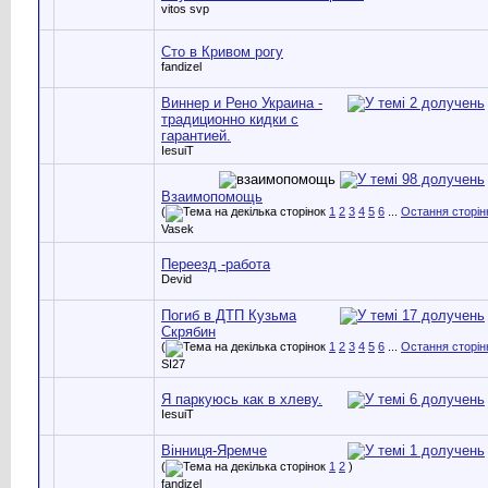
vitos svp
Сто в Кривом рогу
fandizel
Виннер и Рено Украина -
традиционно кидки с
гарантией.
IesuiT
Взаимопомощь
(
1
2
3
4
5
6
...
Остання сторін
Vasek
Переезд -работа
Devid
Погиб в ДТП Кузьма
Скрябин
(
1
2
3
4
5
6
...
Остання сторін
SI27
Я паркуюсь как в хлеву.
IesuiT
Вінниця-Яремче
(
1
2
)
fandizel