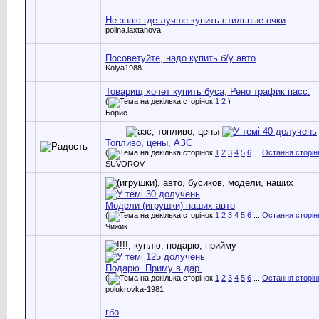
Не знаю где лучше купить стильные очки
polina.laxtanova
Посоветуйте, надо купить б/у авто
Kolya1988
Товарищ хочет купить буса, Рено трафик пасс.
(
1
2
)
Борис
Топливо, цены, АЗС
(
1
2
3
4
5
6
...
Остання сторін
SUVOROV
Модели (игрушки) наших авто
(
1
2
3
4
5
6
...
Остання сторін
Чижик
Подарю. Приму в дар.
(
1
2
3
4
5
6
...
Остання сторін
polukrovka-1981
гбо