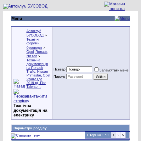
Menu
Автоклуб
БУСОВОД
>
Технічні
форуми
бусоводів
>
Opel, Renault,
Nissan
>
Технічна
документація
на Renault
Псевдо
Запам'ятати мене
Trafic, Nissan
Primastar, Оpel
Пароль
Vivaro (до
2019 р), Fiat
Talento II:
Технічна
документація на
електрику
Параметри розділу
Сторінка 1 з 2
1
2
>