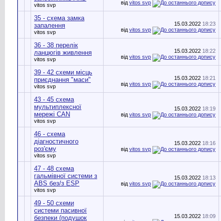
від
vitos svp
vitos svp
35 - схема замка
15.03.2022
18:23
запалення
від
vitos svp
vitos svp
36 - 38 перелік
15.03.2022
18:22
ланцюгів живлення
від
vitos svp
vitos svp
39 - 42 схеми місць
15.03.2022
18:21
приєднання "маси"
від
vitos svp
vitos svp
43 - 45 схема
мультиплексної
15.03.2022
18:19
мережі CAN
від
vitos svp
vitos svp
46 - схема
діагностичного
15.03.2022
18:16
роз'єму
від
vitos svp
vitos svp
47 - 48 схема
гальмівної системи з
15.03.2022
18:13
ABS без/з ESP
від
vitos svp
vitos svp
49 - 50 схеми
системи пасивної
15.03.2022
18:09
безпеки (подушок