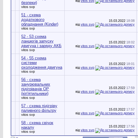
від
vitos svp
безпеки)
vitos svp
51 - схема
додаткового
15.03.2022
18:08
обладнання (Kinder)
від
vitos svp
vitos svp
52 - 53 схема
ланцюгів запуску
15.03.2022
18:02
двигуна і заряду АКБ
від
vitos svp
vitos svp
54 - 55 схема
системи
15.03.2022
18:01
охолодження двигуна
від
vitos svp
vitos svp
56 - схема
занурювальних
15.03.2022
17:59
підігрівачів ОР
від
vitos svp
(кіп'ятильники)
vitos svp
57 - схема підігріву
15.03.2022
17:57
паливного фільтру
від
vitos svp
vitos svp
58 - схема свічок
15.03.2022
17:56
накалу
від
vitos svp
vitos svp