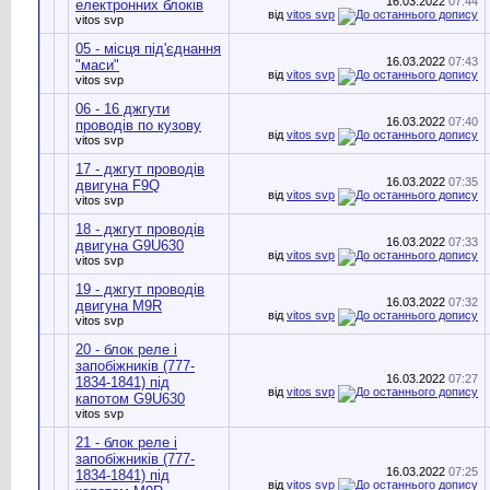
16.03.2022
07:44
електронних блоків
від
vitos svp
vitos svp
05 - місця під'єднання
16.03.2022
07:43
"маси"
від
vitos svp
vitos svp
06 - 16 джгути
16.03.2022
07:40
проводів по кузову
від
vitos svp
vitos svp
17 - джгут проводів
16.03.2022
07:35
двигуна F9Q
від
vitos svp
vitos svp
18 - джгут проводів
16.03.2022
07:33
двигуна G9U630
від
vitos svp
vitos svp
19 - джгут проводів
16.03.2022
07:32
двигуна M9R
від
vitos svp
vitos svp
20 - блок реле і
запобіжників (777-
16.03.2022
07:27
1834-1841) під
від
vitos svp
капотом G9U630
vitos svp
21 - блок реле і
запобіжників (777-
16.03.2022
07:25
1834-1841) під
від
vitos svp