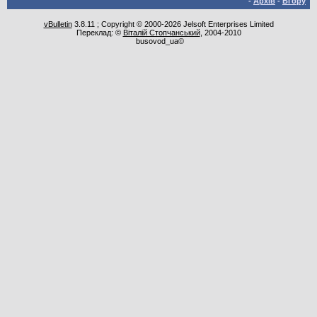
-
Архів
-
Вгору
vBulletin
3.8.11 ; Copyright © 2000-2026 Jelsoft Enterprises Limited
Переклад: ©
Віталій Стопчанський
, 2004-2010
busovod_ua©