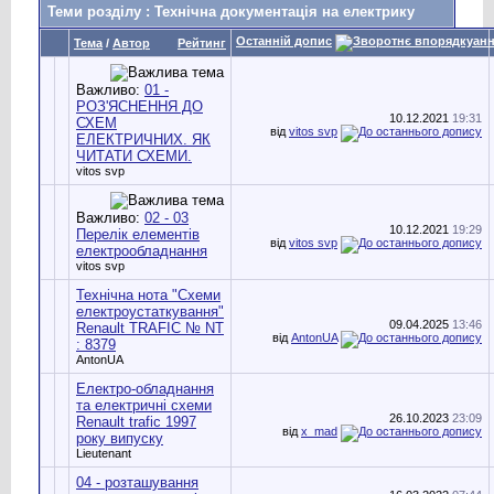
Теми розділу
: Технічна документація на електрику
Останній допис
Тема
/
Автор
Рейтинг
Важливо:
01 -
РОЗ'ЯСНЕННЯ ДО
10.12.2021
19:31
СХЕМ
від
vitos svp
ЕЛЕКТРИЧНИХ. ЯК
ЧИТАТИ СХЕМИ.
vitos svp
Важливо:
02 - 03
10.12.2021
19:29
Перелік елементів
від
vitos svp
електрообладнання
vitos svp
Технічна нота "Схеми
електроустаткування"
09.04.2025
13:46
Renault TRAFIC № NT
від
AntonUA
: 8379
AntonUA
Електро-обладнання
та електричні схеми
26.10.2023
23:09
Renault trafic 1997
від
x_mad
року випуску
Lieutenant
04 - розташування