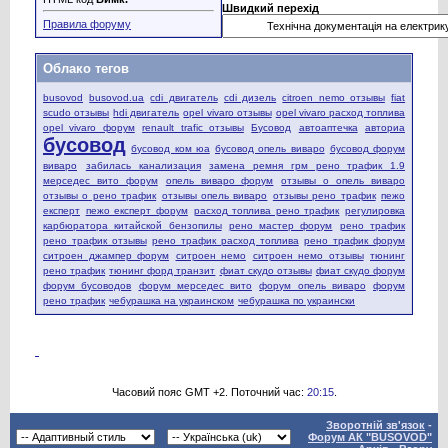
Швидкий перехід
Правила форуму
Облако тегов
busovod
busovod.ua
cdi двигатель
cdi дизель
citroen nemo отзывы
fiat
scudo отзывы
hdi двигатель
opel vivaro отзывы
opel vivaro расход топлива
opel vivaro форум
renault trafic отзывы
Бусовод
автоаптечка
авториа
бусовод
бусовод ком юа
бусовод опель виваро
бусовод форум
виваро
забилась канализация
замена ремня грм рено трафик 1.9
мерседес вито форум
опель виваро форум
отзывы о опель виваро
отзывы о рено трафик
отзывы опель виваро
отзывы рено трафик
пежо
експерт
пежо експерт форум
расход топлива рено трафик
регулировка
карбюратора китайской бензопилы
рено мастер форум
рено трафик
рено трафик отзывы
рено трафик расход топлива
рено трафик форум
ситроен джампер форум
ситроен немо
ситроен немо отзывы
тюнинг
рено трафик
тюнинг форд транзит
фиат скудо отзывы
фиат скудо форум
форум бусоводов
форум мерседес вито
форум опель виваро
форум
рено трафик
чебурашка на украинском
чебурашка по украински
Часовий пояс GMT +2. Поточний час:
20:15
.
Зворотній зв'язок
-
Форум АК "BUSOVOD"