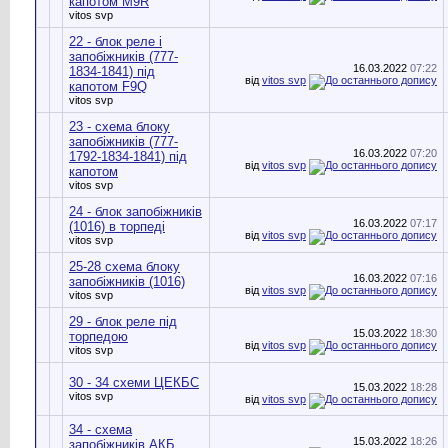
капотом M9R
vitos svp
22 - блок реле і
запобіжників (777-
16.03.2022
07:22
1834-1841) під
від
vitos svp
капотом F9Q
vitos svp
23 - схема блоку
запобіжників (777-
16.03.2022
07:20
1792-1834-1841) під
від
vitos svp
капотом
vitos svp
24 - блок запобіжників
16.03.2022
07:17
(1016) в торпеді
від
vitos svp
vitos svp
25-28 схема блоку
16.03.2022
07:16
запобіжників (1016)
від
vitos svp
vitos svp
29 - блок реле під
15.03.2022
18:30
торпедою
від
vitos svp
vitos svp
30 - 34 схеми ЦЕКБС
15.03.2022
18:28
vitos svp
від
vitos svp
34 - схема
15.03.2022
18:26
запобіжників АКБ