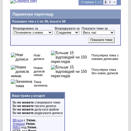
Сторінка 1 з 2
1
2
>
Параметри перегляду
Показано тем з 1 по 30, всього 58
Впорядковано за
Впорядкувати за
Показати теми за
Нові
Популярна тема з
дописи
новими дописами
Нових
Популярна тема
дописів
без нових дописів
немає
Тема
зачинена
Ваші права у розділі
Ви
не можете
створювати теми
Ви
не можете
писати дописи
Ви
не можете
долучати файли
Ви
не можете
редагувати дописи
BB-код
є
Увімк.
Усмішки
Увімк.
[IMG]
код
Увімк.
HTML код
Вимк.