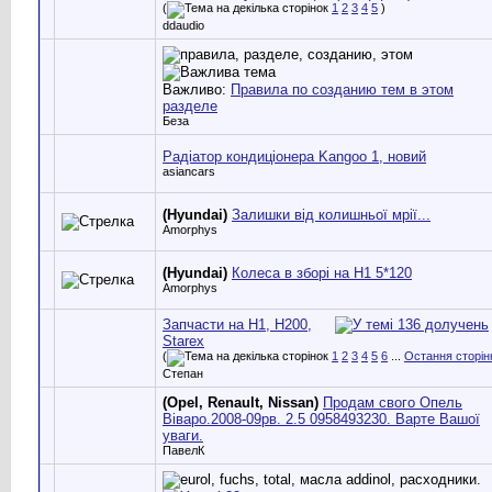
(
1
2
3
4
5
)
ddaudio
Важливо:
Правила по созданию тем в этом
разделе
Беза
Радіатор кондиціонера Kangoo 1, новий
asiancars
(Hyundai)
Залишки від колишньої мрії...
Amorphys
(Hyundai)
Колеса в зборі на Н1 5*120
Amorphys
Запчасти на Н1, Н200,
Starex
(
1
2
3
4
5
6
...
Остання сторін
Степан
(Opel, Renault, Nissan)
Продам свого Опель
Віваро.2008-09рв. 2.5 0958493230. Варте Вашої
уваги.
ПавелК