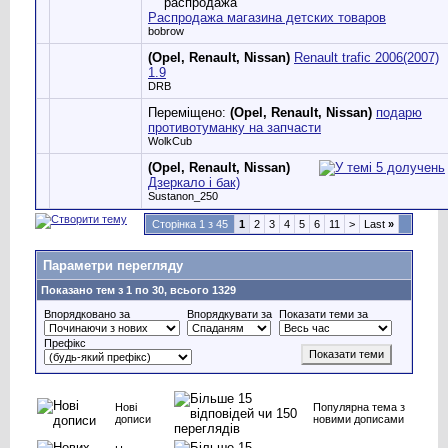
Распродажа магазина детских товаров
bobrow
(Opel, Renault, Nissan)
Renault trafic 2006(2007)
1.9
DRB
Переміщено:
(Opel, Renault, Nissan)
подарю
противотуманку на запчасти
WolkCub
(Opel, Renault, Nissan)
Дзеркало і бак)
Sustanon_250
Сторінка 1 з 45
1
2
3
4
5
6
11
>
Last
»
Параметри перегляду
Показано тем з 1 по 30, всього 1329
Впорядковано за
Впорядкувати за
Показати теми за
Префікс
Нові
Популярна тема з
дописи
новими дописами