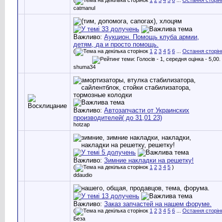
catmanul
Важливо:
Аукцион. Помощь клуба армии,
детям, да и просто помощь.
(
1
2
3
4
5
6
...
Остання сторін
shuma34
Важливо:
Автозапчасти от Украинских
производителей( до 31,01 23)
hotzap
Важливо:
Зимние накладки на решетку!
(
1
2
3
4
5
)
ddaudio
Важливо:
Заказ запчастей на нашем форуме.
(
1
2
3
4
5
6
...
Остання сторін
Беза