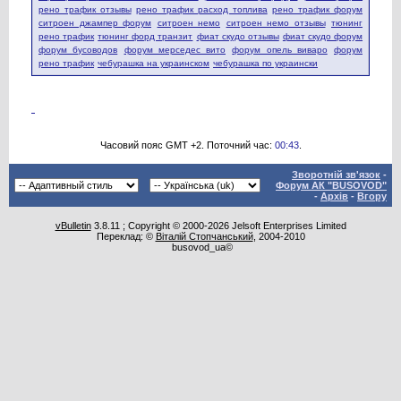
рено трафик отзывы
рено трафик расход топлива
рено трафик форум
ситроен джампер форум
ситроен немо
ситроен немо отзывы
тюнинг
рено трафик
тюнинг форд транзит
фиат скудо отзывы
фиат скудо форум
форум бусоводов
форум мерседес вито
форум опель виваро
форум
рено трафик
чебурашка на украинском
чебурашка по украински
Часовий пояс GMT +2. Поточний час:
00:43
.
Зворотній зв'язок
-
Форум АК "BUSOVOD"
-
Архів
-
Вгору
vBulletin
3.8.11 ; Copyright © 2000-2026 Jelsoft Enterprises Limited
Переклад: ©
Віталій Стопчанський
, 2004-2010
busovod_ua©