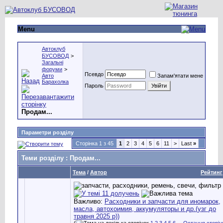
Menu
Автоклуб
БУСОВОД
>
Загальні
форуми
>
Псевдо
Авто
Запам'ятати мене
Барахолка
Пароль
Продам...
Параметри розділу
Сторінка 1 з 45
1
2
3
4
5
6
11
>
Last
»
Теми розділу
: Продам...
Тема
/
Автор
Рейтинг
Важливо:
Расходники и запчасти для иномарок,
масла, автохоимия, аккумуляторы и др.(узг до
травня 2025 р))
(
1
2
3
4
5
6
...
Остання сторін