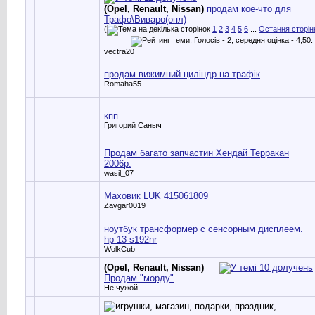
(Opel, Renault, Nissan)
продам кое-что для
Трафо\Виваро(опл)
(
1
2
3
4
5
6
...
Остання сторін
vectra20
продам вижимний циліндр на трафік
Romaha55
кпп
Григорий Саныч
Продам багато запчастин Хендай Терракан
2006р.
wasil_07
Маховик LUK 415061809
Zavgar0019
ноутбук трансформер с сенсорным дисплеем.
hp 13-s192nr
WolkCub
(Opel, Renault, Nissan)
Продам "морду"
Не чужой