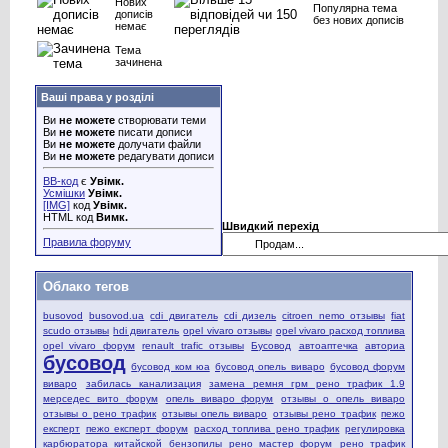
Нових
Популярна тема
дописів
без нових дописів
немає
Тема
зачинена
Ваші права у розділі
Ви
не можете
створювати теми
Ви
не можете
писати дописи
Ви
не можете
долучати файли
Ви
не можете
редагувати дописи
BB-код
є
Увімк.
Усмішки
Увімк.
[IMG]
код
Увімк.
HTML код
Вимк.
Швидкий перехід
Правила форуму
Облако тегов
busovod
busovod.ua
cdi двигатель
cdi дизель
citroen nemo отзывы
fiat
scudo отзывы
hdi двигатель
opel vivaro отзывы
opel vivaro расход топлива
opel vivaro форум
renault trafic отзывы
Бусовод
автоаптечка
авториа
бусовод
бусовод ком юа
бусовод опель виваро
бусовод форум
виваро
забилась канализация
замена ремня грм рено трафик 1.9
мерседес вито форум
опель виваро форум
отзывы о опель виваро
отзывы о рено трафик
отзывы опель виваро
отзывы рено трафик
пежо
експерт
пежо експерт форум
расход топлива рено трафик
регулировка
карбюратора китайской бензопилы
рено мастер форум
рено трафик