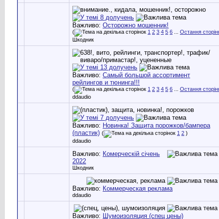
Важливо:
Осторожно мошенник!
(
1
2
3
4
5
6
...
Остання сторін
Шкодник
Важливо:
Самый большой ассортимент
рейлингов и тюнинга!!!
(
1
2
3
4
5
6
...
Остання сторін
ddaudio
Важливо:
Новинка! Защита порожков/бампера
(пластик)
(
1
2
)
ddaudio
Важливо:
Комерческій січень
2022
Шкодник
Важливо:
Коммерческая реклама
ddaudio
Важливо:
Шумоизоляция (спец цены)