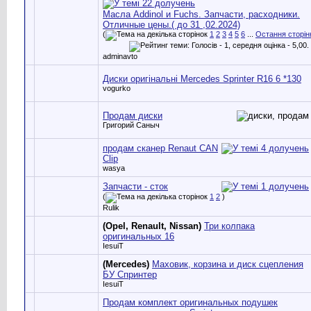
Масла Addinol и Fuchs. Запчасти, расходники.
Отличные цены.( до 31 ,02.2024)
(
1
2
3
4
5
6
...
Остання сторін
adminavto
Диски оригінальні Mercedes Sprinter R16 6 *130
vogurko
Продам диски
Григорий Саныч
продам сканер Renaut CAN
Clip
wasya
Запчасти - сток
(
1
2
)
Rulik
(Opel, Renault, Nissan)
Три колпака
оригинальных 16
IesuiT
(Mercedes)
Маховик, корзина и диск сцепления
БУ Спринтер
IesuiT
Продам комплект оригинальных подушек