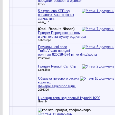
передних рессор на Sprinter.
Kraev
5 ступенева КПП б/у
справна+ багато різних
запчастин.
wasil_07
(Opel, Renault, Nissan)
Продам Переднюю панель
и зимнюю заглушку радиатора
sahastepa
Пружини нові пасс
Trafic/Vivaro передні
оригінал 8200394974 мітки біла/жовта
Postdove
Продам Renault Can Clip
Серый68
Обшивка грузового отсека
коротыш
фанера+звукоизоляция.
2093306
Цилиндр торм.зад.правый Hyundai h200
Gromik