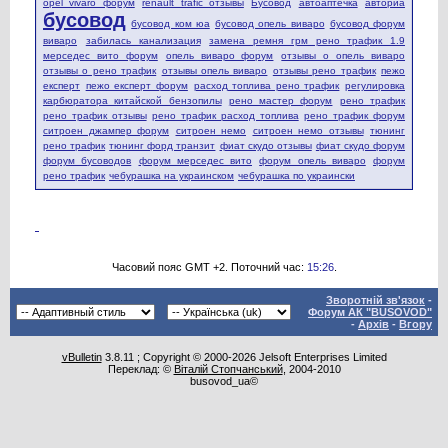
opel vivaro форум
renault trafic отзывы
Бусовод
автоаптечка
авториа
бусовод
бусовод ком юа
бусовод опель виваро
бусовод форум
виваро
забилась канализация
замена ремня грм рено трафик 1.9
мерседес вито форум
опель виваро форум
отзывы о опель виваро
отзывы о рено трафик
отзывы опель виваро
отзывы рено трафик
пежо
експерт
пежо експерт форум
расход топлива рено трафик
регулировка
карбюратора китайской бензопилы
рено мастер форум
рено трафик
рено трафик отзывы
рено трафик расход топлива
рено трафик форум
ситроен джампер форум
ситроен немо
ситроен немо отзывы
тюнинг
рено трафик
тюнинг форд транзит
фиат скудо отзывы
фиат скудо форум
форум бусоводов
форум мерседес вито
форум опель виваро
форум
рено трафик
чебурашка на украинском
чебурашка по украински
Часовий пояс GMT +2. Поточний час:
15:26
.
Зворотній зв'язок
-
Форум АК "BUSOVOD"
-
Архів
-
Вгору
vBulletin
3.8.11 ; Copyright © 2000-2026 Jelsoft Enterprises Limited
Переклад: ©
Віталій Стопчанський
, 2004-2010
busovod_ua©