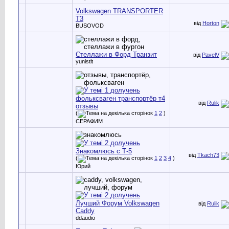
Volkswagen TRANSPORTER
T3
від
Horton
BUSOVOD
Стеллажи в Форд Транзит
від
PavelV
yunistlt
фольксваген транспортёр т4
від
Rulik
отзывы
(
1
2
)
СЕРАФИМ
Знакомлюсь с Т-5
від
Tkach73
(
1
2
3
4
)
Юрий
Лучший Форум Volkswagen
від
Rulik
Caddy
ddaudio