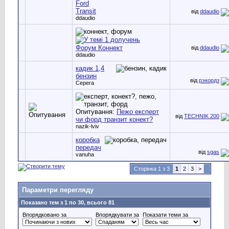
Ford
Transit
від
ddaudio
ddaudio
Форум Коннект
від
ddaudio
ddaudio
кадик 1,4
бензин
від
рэкордз
Серега
Опитування:
Пежо експерт
від
TECHNIK 200
чи форд транзит конект?
nazik-lviv
коробка
передач
від
sgas
vanuha
Сторінка 1 з 3
1
2
3
>
Параметри перегляду
Показано тем з 1 по 30, всього 81
Впорядковано за
Впорядкувати за
Показати теми за