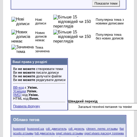
Нові
Популярна тема з
дописи
новими дописами
Нових
Популярна тема
дописів
без нових дописів
немає
Тема
зачинена
Ваші права у розділі
Ви
не можете
створювати теми
Ви
не можете
писати дописи
Ви
не можете
долучати файли
Ви
не можете
редагувати дописи
BB-код
є
Увімк.
Усмішки
Увімк.
[IMG]
код
Увімк.
HTML код
Вимк.
Швидкий перехід
Правила форуму
Облако тегов
busovod
busovod.ua
cdi двигатель
cdi дизель
citroen nemo отзывы
fiat
scudo отзывы
hdi двигатель
opel vivaro отзывы
opel vivaro расход топлива