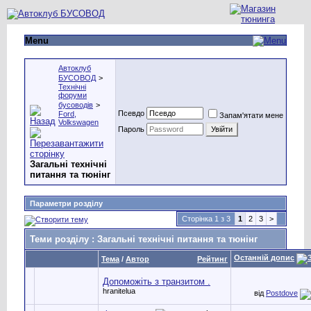
Menu
Автоклуб
БУСОВОД
>
Технічні
форуми
бусоводів
>
Псевдо
Ford,
Запам'ятати мене
Volkswagen
Пароль
Загальні технічні
питання та тюнінг
Параметри розділу
Сторінка 1 з 3
1
2
3
>
Теми розділу
: Загальні технічні питання та тюнінг
Останній допис
Тема
/
Автор
Рейтинг
Допоможіть з транзитом .
hranitelua
від
Postdove