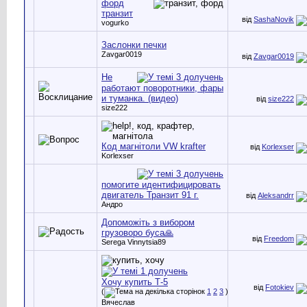
форд
транзит
від
SashaNovik
vogurko
Заслонки печки
Zavgar0019
від
Zavgar0019
Не
работают поворотники, фары
и туманка. (видео)
від
size222
size222
Код магнітоли VW krafter
від
Korlexser
Korlexser
помогите идентифицировать
двигатель Транзит 91 г.
від
Aleksandrr
Андро
Допоможіть з вибором
грузоворо буса🙏
від
Freedom
Serega Vinnytsia89
Хочу купить Т-5
від
Fotokiev
(
1
2
3
)
Вячеслав