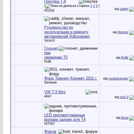
Покупка Т-4
(
1
2
3
)
від
vadim
ROSSI
Руководство по
эксплуатации и ремонту
від
Nemoz
автомобилей Volkswagen
VictorS
Глохнет
при
движении Т5
від
Rulik
Rulik
Форд Транзит Коннект 2011 г.
від
ruslankarpaty
Валерик
VW T-3 Mini
abez
від
vizit-3
LED противотуманные
від
Беза
фонари задние для T4
NITRO
Форум