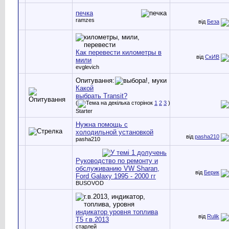
печка
ramzes
від
Беза
Как перевести километры в
від
СкИВ
мили
evglevich
Опитування:
Какой
выбрать Transit?
(
1
2
3
)
Starter
Нужна помощь с
холодильной установкой
від
pasha210
pasha210
Руководство по ремонту и
обслуживанию VW Sharan,
від
Берик
Ford Galaxy 1995 - 2000 гг
BUSOVOD
индикатор уровня топлива
від
Rulik
Т5 г.в.2013
старлей