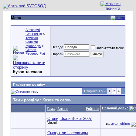
Menu
Автоклуб
БУСОВОД
>
Технічні
форуми
бусоводів
>
Псевдо
Запам'ятати мене
Citroen,
Peugeot, Fiat
Пароль
Кузов та салон
Параметри розділу
Сторінка 1 з 2
1
2
>
Теми розділу
: Кузов та салон
Останній допис
Тема
/
Автор
Рейтинг
Стопи, фари Boxer 2007
Vorzell
від
avtomobilpro
Смогут ли пассажиры