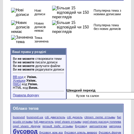
Нові
Популярна тема з
дописи
новими дописами
Нових
Популярна тема
дописів
без нових дописів
немає
Тема
зачинена
Ваші права у розділі
Ви
не можете
створювати теми
Ви
не можете
писати дописи
Ви
не можете
долучати файли
Ви
не можете
редагувати дописи
BB-код
є
Увімк.
Усмішки
Увімк.
[IMG]
код
Увімк.
HTML код
Вимк.
Швидкий перехід
Правила форуму
Облако тегов
busovod
busovod.ua
cdi двигатель
cdi дизель
citroen nemo отзывы
fiat
scudo отзывы
hdi двигатель
opel vivaro отзывы
opel vivaro расход топлива
opel vivaro форум
renault trafic отзывы
Бусовод
автоаптечка
авториа
бусовод
бусовод ком юа
бусовод опель виваро
бусовод форум