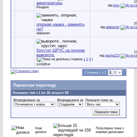
1
амортизаторы
від
Inox
Peogeot
2
опорная чашка - заменять
від
alabaster
ли?
alabaster
Хрустит ШРУС на полном
1
вывороте.
від
pasha210
(
1
2
3
)
yura@ua
Сторінка 1 з 2
1
2
>
Параметри перегляду
Показано тем з 1 по 30, всього 59
Впорядковано за
Впорядкувати за
Показати теми за
Нові
Популярна тема з
дописи
новими дописами