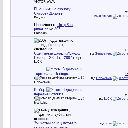
VIKTOR WWW
Пыльники на гранату
2
Ситроен Джампи
від
adminavto
Владон
Переміщено:
Потрібен
-
ричаг пежо 807
Freedom
0
Сцепление Джампи/Скудо/
від
Gena-street
Експерт 2.0 D от 2007 года
LuCK
Тормоза на Berlingo
1
(
1
2
)
від
Golovenkin
Golovenkin
Выбор
передней стойки .
2
(
1
2
)
від
LuCK
hranitelua
1
Зубчатый венец датчика
від
Беза
скорости вращения.