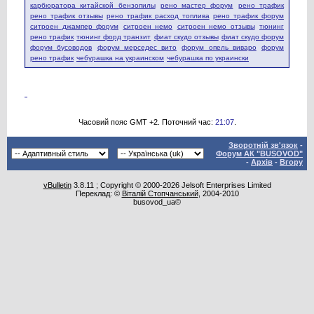
карбюратора китайской бензопилы
рено мастер форум
рено трафик
рено трафик отзывы
рено трафик расход топлива
рено трафик форум
ситроен джампер форум
ситроен немо
ситроен немо отзывы
тюнинг
рено трафик
тюнинг форд транзит
фиат скудо отзывы
фиат скудо форум
форум бусоводов
форум мерседес вито
форум опель виваро
форум
рено трафик
чебурашка на украинском
чебурашка по украински
Часовий пояс GMT +2. Поточний час:
21:07
.
Зворотній зв'язок
-
Форум АК "BUSOVOD"
-
Архів
-
Вгору
vBulletin
3.8.11 ; Copyright © 2000-2026 Jelsoft Enterprises Limited
Переклад: ©
Віталій Стопчанський
, 2004-2010
busovod_ua©