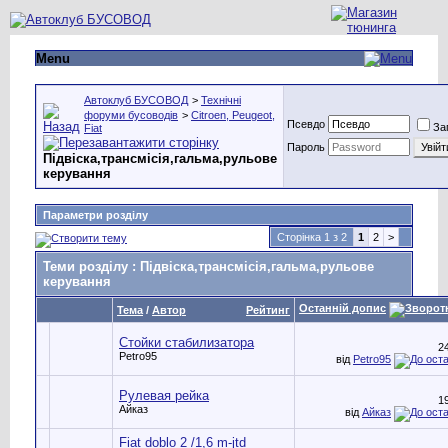
Menu
Автоклуб БУСОВОД
>
Технічні
форуми бусоводів
>
Citroen, Peugeot,
Псевдо
За
Fiat
Пароль
Підвіска,трансмісія,гальма,рульове
керування
Параметри розділу
Сторінка 1 з 2
1
2
>
Теми розділу
: Підвіска,трансмісія,гальма,рульове
керування
Останній допис
Тема
/
Автор
Рейтинг
Стойки стабилизатора
2
Petro95
від
Petro95
Рулевая рейка
1
Айказ
від
Айказ
Fiat doblo 2 /1,6 m-jtd