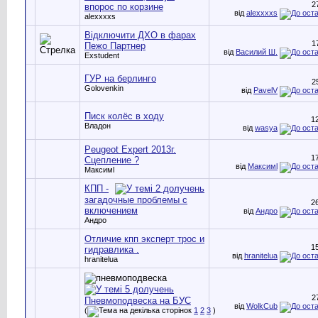
2
впорос по корзине
від
alexxxxs
alexxxxs
Відключити ДХО в фарах
1
Пежо Партнер
від
Василий Ш.
Exstudent
ГУР на берлинго
2
Golovenkin
від
PavelV
Писк колёс в ходу
1
Владон
від
wasya
Peugeot Expert 2013г.
1
Сцепление ?
від
Максимl
Максимl
КПП -
загадочные проблемы с
2
включением
від
Андро
Андро
Отличие кпп эксперт трос и
1
гидравлика .
від
hranitelua
hranitelua
2
Пневмоподвеска на БУС
від
WolkCub
(
1
2
3
)