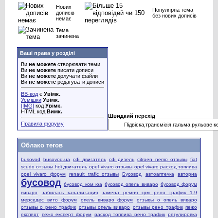
Нових
Популярна тема
дописів
без нових дописів
немає
Тема
зачинена
Ваші права у розділі
Ви
не можете
створювати теми
Ви
не можете
писати дописи
Ви
не можете
долучати файли
Ви
не можете
редагувати дописи
BB-код
є
Увімк.
Усмішки
Увімк.
[IMG]
код
Увімк.
HTML код
Вимк.
Швидкий перехід
Правила форуму
Облако тегов
busovod
busovod.ua
cdi двигатель
cdi дизель
citroen nemo отзывы
fiat
scudo отзывы
hdi двигатель
opel vivaro отзывы
opel vivaro расход топлива
opel vivaro форум
renault trafic отзывы
Бусовод
автоаптечка
авториа
бусовод
бусовод ком юа
бусовод опель виваро
бусовод форум
виваро
забилась канализация
замена ремня грм рено трафик 1.9
мерседес вито форум
опель виваро форум
отзывы о опель виваро
отзывы о рено трафик
отзывы опель виваро
отзывы рено трафик
пежо
експерт
пежо експерт форум
расход топлива рено трафик
регулировка