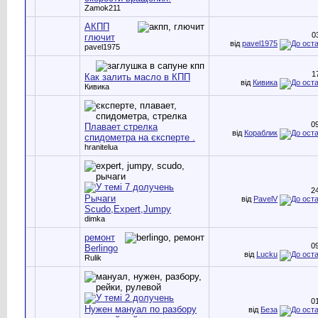
Zamok211
АКПП
0
глючит
від
pavel1975
pavel1975
1
Как залить масло в КПП
від
Кивика
Кивика
0
Плавает стрелка
від
Кораблик
спидометра на єксперте .
hranitelua
2
Рычаги
від
PavelV
Scudo,Expert,Jumpy
dimka
ремонт
0
Berlingo
від
Lucku
Rulik
0
Нужен мануал по разбору
від
Беза