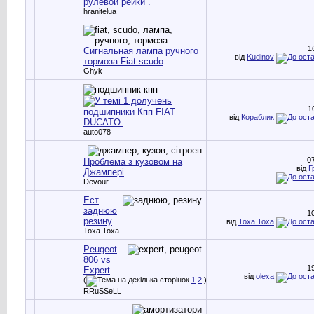
рулевой рейки .
hranitelua
1
Сигнальная лампа ручного
від
Kudinov
тормоза Fiat scudo
Ghyk
1
подшипники Кпп FIAT
від
Кораблик
DUCATO.
auto078
0
Проблема з кузовом на
від
Г
Джампері
Devour
Ест
заднюю
1
резину
від
Toxa Toxa
Toxa Toxa
Peugeot
806 vs
1
Expert
від
olexa
(
1
2
)
RRuSSeLL