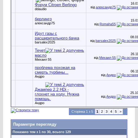
16.0
Форум Citroen Berlingo
від
александр75
ddaudio
берлинго
15.0
александр75
від
Romaha55
Идут газы с
08.0
расширительного бачка
від
barsalex2025
barsalex2025
Течет
26.1
масло
від
Михаил 55
Михаил 55
проблема похожая на
06.1
смерть турбины...
від
Андро
Андро
Джампер 2.2 HDi -
25.1
глохнет на ходу. Нужна
від
Андро
помощь.
Андро
Сторінка 1 з 5
1
2
3
4
5
>
Параметри перегляду
Показано тем з 1 по 30, всього 129