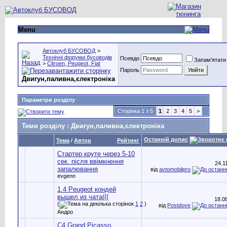
Menu
Автоклуб БУСОВОД
>
Технічні форуми бусоводів
Псевдо
Запам'ятати
>
Citroen, Peugeot, Fiat
Пароль
Двигун,паливна,єлектроніка
Параметри розділу
Сторінка 1 з 5
1
2
3
4
5
>
Теми розділу
: Двигун,паливна,єлектроніка
Останній допис
Тема
/
Автор
Рейтинг
Стартер круте через 5-10
сек. після ввімкнення
24.1
запалювання
від
avtomobilpro
evgenn
1.4 Peugeot кондей
вышел из чата(((
18.0
(
1
2
)
від
Postdove
Андро
C4 Grand Picasso.