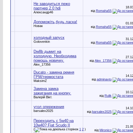
Не заводиться пежо
18.0
партнер 2.0 hdi
від
Romaha55
Александр46
Допоможіть,будь ласка!
01.0
Новак
від
Romaha55
холодный запуск
31.1
Golovenkin
від
Romaha55
Dw8b дымит на
холодную. Необходима
27.1
помощь новичку.
від
Alex_17356
Alex_17356
Ducato - замена ремня
14.1
ГРМ/термостата
від
adminavto
MaksimZ
Замена замка
10.1
зажигания,на кнопку.
від
Rulik
Валерій Вікт.
угол опережения
14.1
barsalex2025
від
barsalex2025
Переходить с 5w40 на
10w40? Fiat Scudo II
21.0
(
1
2
)
від
Mironico