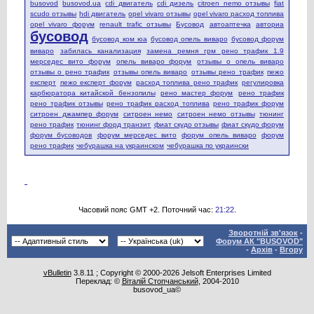
busovod
busovod.ua
cdi двигатель
cdi дизель
citroen nemo отзывы
fiat
scudo отзывы
hdi двигатель
opel vivaro отзывы
opel vivaro расход топлива
opel vivaro форум
renault trafic отзывы
Бусовод
автоаптечка
авториа
бусовод
бусовод ком юа
бусовод опель виваро
бусовод форум
виваро
забилась канализация
замена ремня грм рено трафик 1.9
мерседес вито форум
опель виваро форум
отзывы о опель виваро
отзывы о рено трафик
отзывы опель виваро
отзывы рено трафик
пежо
експерт
пежо експерт форум
расход топлива рено трафик
регулировка
карбюратора китайской бензопилы
рено мастер форум
рено трафик
рено трафик отзывы
рено трафик расход топлива
рено трафик форум
ситроен джампер форум
ситроен немо
ситроен немо отзывы
тюнинг
рено трафик
тюнинг форд транзит
фиат скудо отзывы
фиат скудо форум
форум бусоводов
форум мерседес вито
форум опель виваро
форум
рено трафик
чебурашка на украинском
чебурашка по украински
Часовий пояс GMT +2. Поточний час:
21:22
.
Зворотній зв'язок
-
Форум АК "BUSOVOD"
-
Архів
-
Вгору
vBulletin
3.8.11 ; Copyright © 2000-2026 Jelsoft Enterprises Limited
Переклад: ©
Віталій Стопчанський
, 2004-2010
busovod_ua©