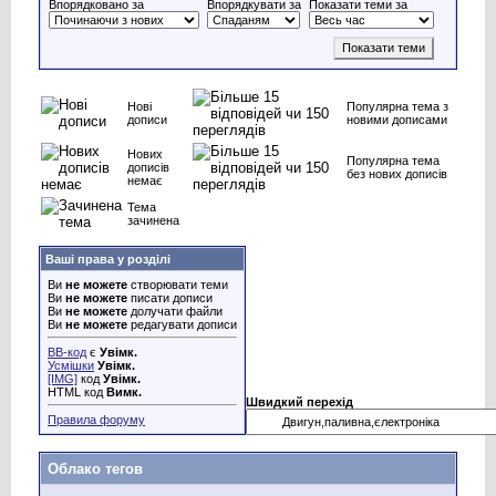
Впорядковано за
Впорядкувати за
Показати теми за
Нові
Популярна тема з
дописи
новими дописами
Нових
Популярна тема
дописів
без нових дописів
немає
Тема
зачинена
Ваші права у розділі
Ви
не можете
створювати теми
Ви
не можете
писати дописи
Ви
не можете
долучати файли
Ви
не можете
редагувати дописи
BB-код
є
Увімк.
Усмішки
Увімк.
[IMG]
код
Увімк.
HTML код
Вимк.
Швидкий перехід
Правила форуму
Облако тегов