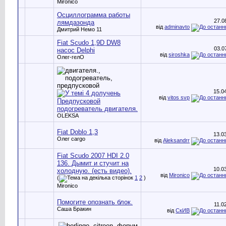
Mironico
Осциллограмма работы
27.0
лямдазонда
від
adminavto
Дмитрий Немо 11
Fiat Scudo 1,9D DW8
03.0
насос Delphi
від
siroshka
Олег-гелО
15.0
від
vitos svp
Предпусковой
подогреватель двигателя.
OLEKSA
Fiat Doblo 1,3
13.0
Олег cargo
від
Aleksandrr
Fiat Scudo 2007 HDI 2.0
136. Дымит и стучит на
10.0
холодную. (есть видео).
від
Mironico
(
1
2
)
Mironico
Помогите опознать блок.
11.0
Саша Бракин
від
СкИВ