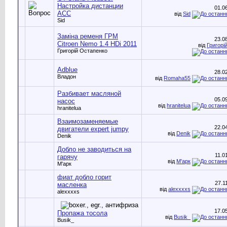
Настройка дистанции
01.0
АСС
від
Sid
Sid
Заміна ременя ГРМ
23.0
Citroen Nemo 1.4 HDi 2011
від
Григорі
Григорій Остапенко
Adblue
28.0
Владон
від
Romaha55
Разбивает масляной
05.0
насос
від
hranitelua
hranitelua
Взаимозаменяемые
22.0
двигатели expert jumpy
від
Denik
Denik
Добло не заводиться на
11.0
гарячу
від
М'арк
М'арк
фиат добло горит
27.1
масленка
від
alexxxxs
alexxxxs
17.0
Пропажа тосола
від
Busik_
Busik_