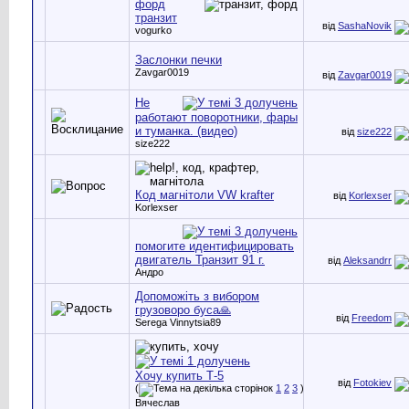
форд
транзит
від
SashaNovik
vogurko
Заслонки печки
Zavgar0019
від
Zavgar0019
Не
работают поворотники, фары
и туманка. (видео)
від
size222
size222
Код магнітоли VW krafter
від
Korlexser
Korlexser
помогите идентифицировать
двигатель Транзит 91 г.
від
Aleksandrr
Андро
Допоможіть з вибором
грузоворо буса🙏
від
Freedom
Serega Vinnytsia89
Хочу купить Т-5
від
Fotokiev
(
1
2
3
)
Вячеслав