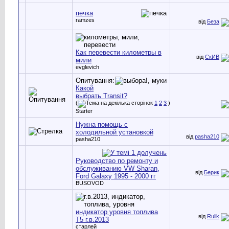
печка
ramzes
від
Беза
Как перевести километры в
від
СкИВ
мили
evglevich
Опитування:
Какой
выбрать Transit?
(
1
2
3
)
Starter
Нужна помощь с
холодильной установкой
від
pasha210
pasha210
Руководство по ремонту и
обслуживанию VW Sharan,
від
Берик
Ford Galaxy 1995 - 2000 гг
BUSOVOD
индикатор уровня топлива
від
Rulik
Т5 г.в.2013
старлей