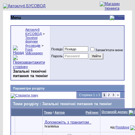
Menu
Автоклуб
БУСОВОД
>
Технічні
форуми
бусоводів
>
Псевдо
Ford,
Запам'ятати мене
Volkswagen
Пароль
Загальні технічні
питання та тюнінг
Параметри розділу
Сторінка 1 з 3
1
2
3
>
Теми розділу
: Загальні технічні питання та тюнінг
Останній допис
Тема
/
Автор
Рейтинг
Допоможіть з транзитом .
hranitelua
від
Postdove