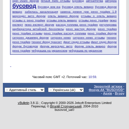
opel vivaro форум
renault trafic отзывы
Бусовод
автоаптечка
авториа
бусовод
бусовод ком юа
бусовод опель виваро
бусовод форум
виваро
забилась канализация
замена ремня грм рено трафик 1.9
мерседес вито форум
опель виваро форум
отзывы о опель виваро
отзывы о рено трафик
отзывы опель виваро
отзывы рено трафик
пежо
експерт
пежо експерт форум
расход топлива рено трафик
регулировка
карбюратора китайской бензопилы
рено мастер форум
рено трафик
рено трафик отзывы
рено трафик расход топлива
рено трафик форум
ситроен джампер форум
ситроен немо
ситроен немо отзывы
тюнинг
рено трафик
тюнинг форд транзит
фиат скудо отзывы
фиат скудо форум
форум бусоводов
форум мерседес вито
форум опель виваро
форум
рено трафик
чебурашка на украинском
чебурашка по украински
Часовий пояс GMT +2. Поточний час:
10:59
.
Зворотній зв'язок
-
Форум АК "BUSOVOD"
-
Архів
-
Вгору
vBulletin
3.8.11 ; Copyright © 2000-2026 Jelsoft Enterprises Limited
Переклад: ©
Віталій Стопчанський
, 2004-2010
busovod_ua©