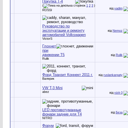
Покупка Т-4
(
1
2
3
)
від
vadim
ROSSI
Руководство по
эксплуатации и ремонту
від
Nemoz
автомобилей Volkswagen
VictorS
Глохнет
при
движении Т5
від
Rulik
Rulik
Форд Транзит Коннект 2011 г.
від
ruslankarpaty
Валерик
VW T-3 Mini
abez
від
vizit-3
LED противотуманные
від
Беза
фонари задние для T4
NITRO
Форум