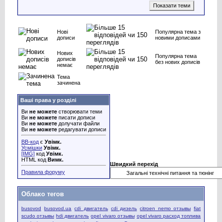
Нові
Популярна тема з
дописи
новими дописами
Нових
Популярна тема
дописів
без нових дописів
немає
Тема
зачинена
Ваші права у розділі
Ви
не можете
створювати теми
Ви
не можете
писати дописи
Ви
не можете
долучати файли
Ви
не можете
редагувати дописи
BB-код
є
Увімк.
Усмішки
Увімк.
[IMG]
код
Увімк.
HTML код
Вимк.
Швидкий перехід
Правила форуму
Облако тегов
busovod
busovod.ua
cdi двигатель
cdi дизель
citroen nemo отзывы
fiat
scudo отзывы
hdi двигатель
opel vivaro отзывы
opel vivaro расход топлива