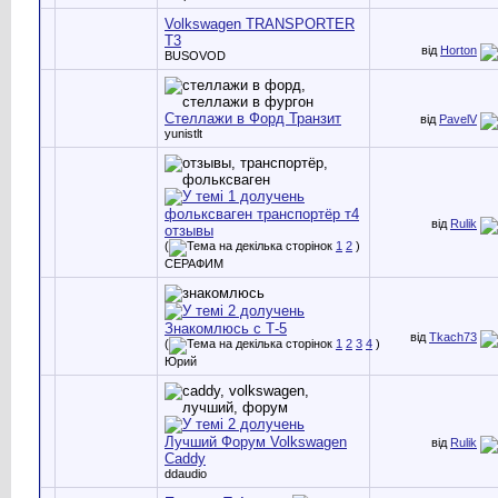
Volkswagen TRANSPORTER
T3
від
Horton
BUSOVOD
Стеллажи в Форд Транзит
від
PavelV
yunistlt
фольксваген транспортёр т4
від
Rulik
отзывы
(
1
2
)
СЕРАФИМ
Знакомлюсь с Т-5
від
Tkach73
(
1
2
3
4
)
Юрий
Лучший Форум Volkswagen
від
Rulik
Caddy
ddaudio