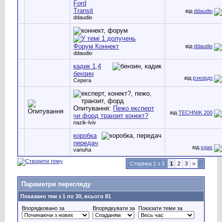
Ford
Transit
від
ddaudio
ddaudio
Форум Коннект
від
ddaudio
ddaudio
кадик 1,4
бензин
від
рэкордз
Серега
Опитування:
Пежо експерт
від
TECHNIK 200
чи форд транзит конект?
nazik-lviv
коробка
передач
від
sgas
vanuha
Сторінка 1 з 3
1
2
3
>
Параметри перегляду
Показано тем з 1 по 30, всього 81
Впорядковано за
Впорядкувати за
Показати теми за