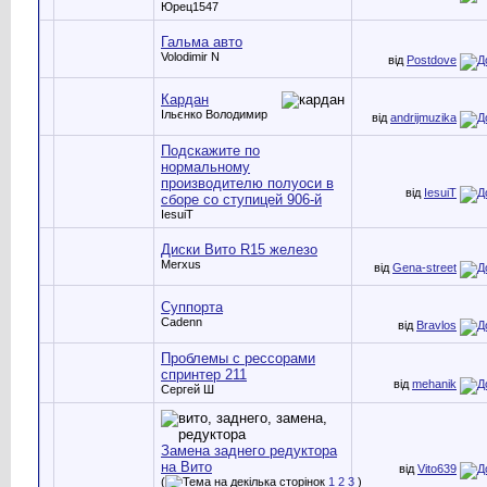
Юрец1547
Гальма авто
Volodimir N
від
Postdove
Кардан
Ільєнко Володимир
від
andrijmuzika
Подскажите по
нормальному
производителю полуоси в
від
IesuiT
сборе со ступицей 906-й
IesuiT
Диски Вито R15 железо
Merxus
від
Gena-street
Суппорта
Cadenn
від
Bravlos
Проблемы с рессорами
спринтер 211
від
mehanik
Сергей Ш
Замена заднего редуктора
на Вито
від
Vito639
(
1
2
3
)