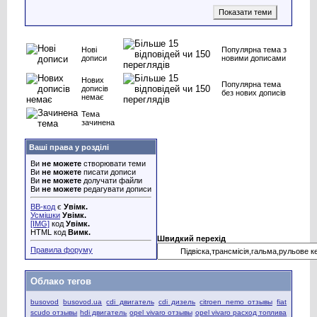
Нові
Популярна тема з
дописи
новими дописами
Нових
Популярна тема
дописів
без нових дописів
немає
Тема
зачинена
Ваші права у розділі
Ви
не можете
створювати теми
Ви
не можете
писати дописи
Ви
не можете
долучати файли
Ви
не можете
редагувати дописи
BB-код
є
Увімк.
Усмішки
Увімк.
[IMG]
код
Увімк.
HTML код
Вимк.
Швидкий перехід
Правила форуму
Облако тегов
busovod
busovod.ua
cdi двигатель
cdi дизель
citroen nemo отзывы
fiat
scudo отзывы
hdi двигатель
opel vivaro отзывы
opel vivaro расход топлива