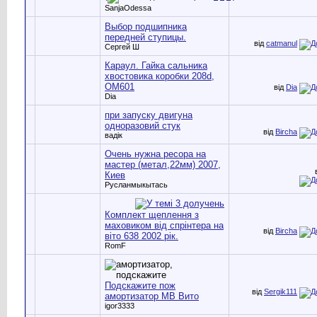
SanjaOdessa
Выбор подшипника
передней ступицы.
від
catmanul
Сергей Ш
Караул. Гайка сальника
хвостовика коробки 208d,
ОМ601
від
Dia
Dia
при запуску двигуна
одноразовий стук
від
Bircha
вадік
Очень нужна ресора на
мастер (метал,22мм) 2007,
Киев
Русланмыкытась
Комплект щеплення з
маховиком від спрінтера на
від
Bircha
віто 638 2002 рік.
RomF
Подскажите пож
від
Sergik111
амортизатор МВ Вито
igor3333