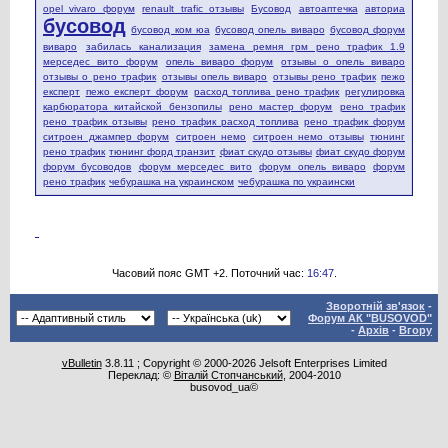
opel vivaro форум
renault trafic отзывы
Бусовод
автоаптечка
авториа
бусовод
бусовод ком юа
бусовод опель виваро
бусовод форум
виваро
забилась канализация
замена ремня грм рено трафик 1.9
мерседес вито форум
опель виваро форум
отзывы о опель виваро
отзывы о рено трафик
отзывы опель виваро
отзывы рено трафик
пежо
експерт
пежо експерт форум
расход топлива рено трафик
регулировка
карбюратора китайской бензопилы
рено мастер форум
рено трафик
рено трафик отзывы
рено трафик расход топлива
рено трафик форум
ситроен джампер форум
ситроен немо
ситроен немо отзывы
тюнинг
рено трафик
тюнинг форд транзит
фиат скудо отзывы
фиат скудо форум
форум бусоводов
форум мерседес вито
форум опель виваро
форум
рено трафик
чебурашка на украинском
чебурашка по украински
Часовий пояс GMT +2. Поточний час:
16:47
.
Зворотній зв'язок
-
Форум АК "BUSOVOD"
-
Архів
-
Вгору
vBulletin
3.8.11 ; Copyright © 2000-2026 Jelsoft Enterprises Limited
Переклад: ©
Віталій Стопчанський
, 2004-2010
busovod_ua©