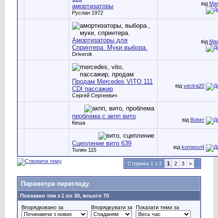
від
Mas
амортизаторы
Руслан 1972
Амортизаторы для
від
Mas
Спринтера. Муки выбора.
Driverok
Продам Mercedes VITO 111
від
vectra20
CDI пассажир
Сергей Сергеевич
проблема с акпп вито
від
Bober
Кеша
Сцепление вито 639
від
kompovi4
Толян 115
Сторінка 1 з 3
1
2
3
>
Параметри перегляду
Показано тем з 1 по 30, всього 70
Впорядковано за
Впорядкувати за
Показати теми за