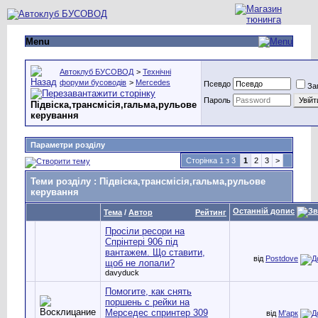
Menu
Автоклуб БУСОВОД
>
Технічні
форуми бусоводів
>
Mercedes
Псевдо
За
Пароль
Підвіска,трансмісія,гальма,рульове
керування
Параметри розділу
Сторінка 1 з 3
1
2
3
>
Теми розділу
: Підвіска,трансмісія,гальма,рульове
керування
Останній допис
Тема
/
Автор
Рейтинг
Просіли ресори на
Спрінтері 906 під
вантажем. Що ставити,
від
Postdove
щоб не лопали?
davyduck
Помогите, как снять
поршень с рейки на
Мерседес спринтер 309
від
М'арк