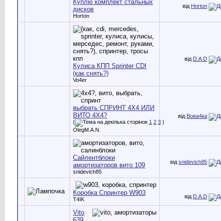
Куплю комплект стальных
від
Horton
дисков
Horton
від
D.A.D
Кулиса КПП Sprinter CDI
(как снять?)
Vo4er
выбрать СПРИНТ 4Х4 ИЛИ
ВИТО 4Х4?
від
Вова4ка
(
1
2
3
)
OlegM.A.N.
Сайлентблоки
від
snidevich85
амортизаторов вито 109
snidevich85
Коробка Спринтер W903
від
D.A.D
T4IK
Vito
639