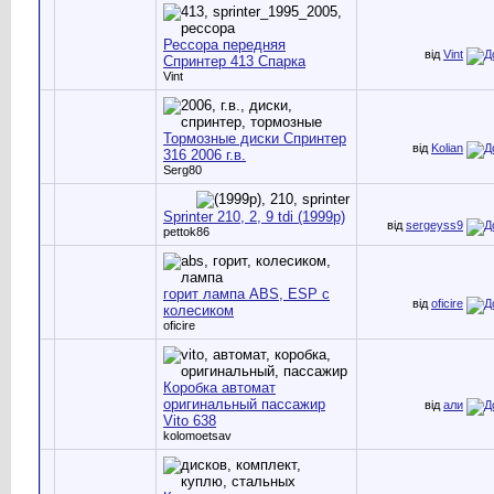
Рессора передняя
від
Vint
Спринтер 413 Спарка
Vint
Тормозные диски Спринтер
від
Kolian
316 2006 г.в.
Serg80
Sprinter 210, 2, 9 tdi (1999р)
від
sergeyss9
pettok86
горит лампа ABS, ESP c
від
oficire
колесиком
oficire
Коробка автомат
оригинальный пассажир
від
али
Vito 638
kolomoetsav