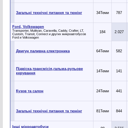
Загальні технічні питання та тюнінг
34
Теми
787
Ford, Volkswagen
Transporter, Multivan, Caravella, Caddy, Crafter, LT,
184
2.027
Custom, Transit, Connect и других микроавтобусов
Ford и Volkswagen
Двигун паливна єлектроника
64
Теми
582
Підвіска,трансмісія,гальма,рульове
14
Теми
141
керування
Кузов та салон
24
Теми
441
Загальні технічні питання та тюнінг
81
Теми
844
Інші мікроавтобуси