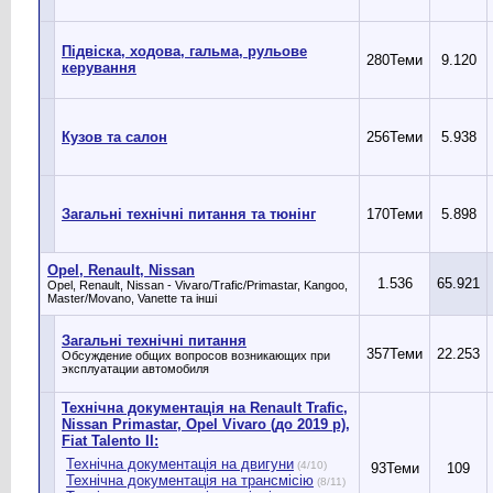
Підвіска, ходова, гальма, рульове
280
Теми
9.120
керування
Кузов та салон
256
Теми
5.938
Загальні технічні питання та тюнінг
170
Теми
5.898
Opel, Renault, Nissan
1.536
65.921
Opel, Renault, Nissan - Vivaro/Trafic/Primastar, Kangoo,
Master/Movano, Vanette та інші
Загальні технічні питання
357
Теми
22.253
Обсуждение общих вопросов возникающих при
эксплуатации автомобиля
Технічна документація на Renault Trafic,
Nissan Primastar, Оpel Vivaro (до 2019 р),
Fiat Talento II:
Технічна документація на двигуни
(4/10)
93
Теми
109
Технічна документація на трансмісію
(8/11)