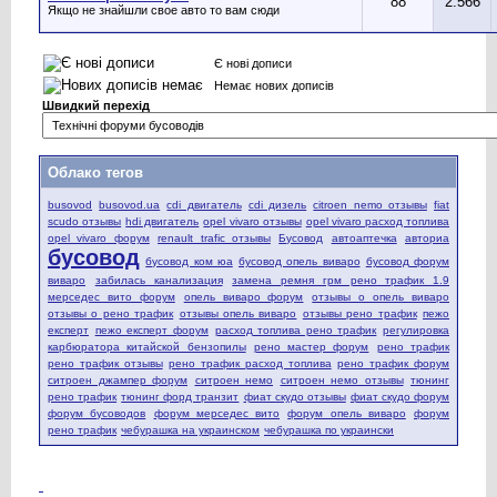
88
2.566
Якщо не знайшли свое авто то вам сюди
Є нові дописи
Немає нових дописів
Швидкий перехід
Облако тегов
busovod
busovod.ua
cdi двигатель
cdi дизель
citroen nemo отзывы
fiat
scudo отзывы
hdi двигатель
opel vivaro отзывы
opel vivaro расход топлива
opel vivaro форум
renault trafic отзывы
Бусовод
автоаптечка
авториа
бусовод
бусовод ком юа
бусовод опель виваро
бусовод форум
виваро
забилась канализация
замена ремня грм рено трафик 1.9
мерседес вито форум
опель виваро форум
отзывы о опель виваро
отзывы о рено трафик
отзывы опель виваро
отзывы рено трафик
пежо
експерт
пежо експерт форум
расход топлива рено трафик
регулировка
карбюратора китайской бензопилы
рено мастер форум
рено трафик
рено трафик отзывы
рено трафик расход топлива
рено трафик форум
ситроен джампер форум
ситроен немо
ситроен немо отзывы
тюнинг
рено трафик
тюнинг форд транзит
фиат скудо отзывы
фиат скудо форум
форум бусоводов
форум мерседес вито
форум опель виваро
форум
рено трафик
чебурашка на украинском
чебурашка по украински