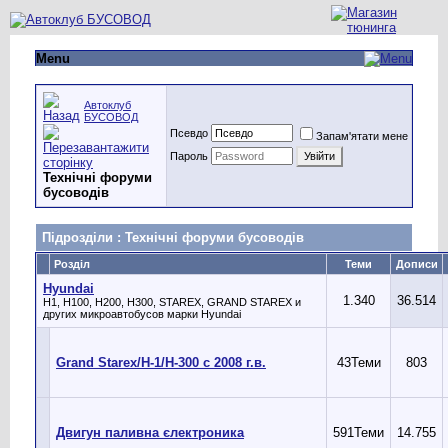
Menu
Автоклуб
БУСОВОД
Псевдо
Запам'ятати мене
Пароль
Технічні форуми
бусоводів
Підрозділи
: Технічні форуми бусоводів
Розділ
Теми
Дописи
Hyundai
1.340
36.514
H1, H100, H200, H300, STAREX, GRAND STAREX и
других микроавтобусов марки Hyundai
Grand Starex/H-1/H-300 с 2008 г.в.
43
Теми
803
Двигун паливна єлектроника
591
Теми
14.755