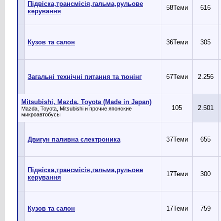
Підвіска,трансмісія,гальма,рульове
58
Теми
616
керування
Кузов та салон
36
Теми
305
Загальні технічні питання та тюнінг
67
Теми
2.256
Mitsubishi, Mazda, Toyota (Made in Japan)
105
2.501
Mazda, Toyota, Mitsubishi и прочие японские
микроавтобусы
Двигун паливна єлектроника
37
Теми
655
Підвіска,трансмісія,гальма,рульове
17
Теми
300
керування
Кузов та салон
17
Теми
759