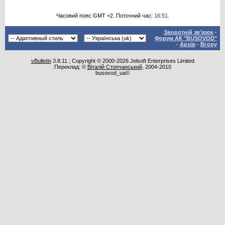
Часовий пояс GMT +2. Поточний час:
16:51
.
Зворотній зв'язок
-
Форум АК "BUSOVOD"
-
Архів
-
Вгору
vBulletin
3.8.11 ; Copyright © 2000-2026 Jelsoft Enterprises Limited
Переклад: ©
Віталій Стопчанський
, 2004-2010
busovod_ua©