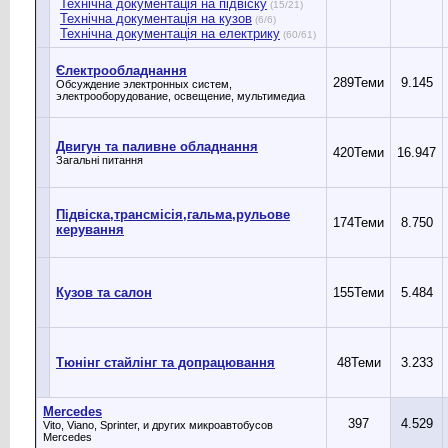
Технічна документація на підвіску
(15/21)
Технічна документація на кузов
(6/6)
Технічна документація на електрику
(60/61)
Єлектрообладнання
289
Теми
9.145
Обсуждение электронных систем,
электрооборудование, освещение, мультимедиа
Двигун та паливне обладнання
420
Теми
16.947
Загальні питання
Підвіска,трансмісія,гальма,рульове
174
Теми
8.750
керування
Кузов та салон
155
Теми
5.484
Тюнінг стайлінг та допрацювання
48
Теми
3.233
Mercedes
397
4.529
Vito, Viano, Sprinter, и других микроавтобусов
Mercedes