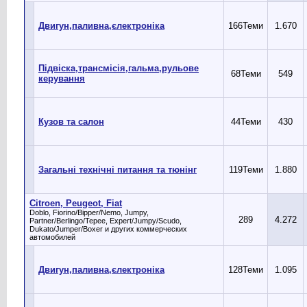
Двигун,паливна,єлектроніка
166
Теми
1.670
Підвіска,трансмісія,гальма,рульове
68
Теми
549
керування
Кузов та салон
44
Теми
430
Загальні технічні питання та тюнінг
119
Теми
1.880
Citroen, Peugeot, Fiat
Doblo, Fiorino/Bipper/Nemo, Jumpy,
289
4.272
Partner/Berlingo/Tepee, Expert/Jumpy/Scudo,
Dukato/Jumper/Boxer и других коммерческих
автомобилей
Двигун,паливна,єлектроніка
128
Теми
1.095