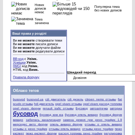
Нових
Популярна тема
дописів
без нових дописів
немає
Тема
зачинена
Ваші права у розділі
Ви
не можете
створювати теми
Ви
не можете
писати дописи
Ви
не можете
долучати файли
Ви
не можете
редагувати дописи
BB-код
є
Увімк.
Усмішки
Увімк.
[IMG]
код
Увімк.
HTML код
Вимк.
Швидкий перехід
Правила форуму
Облако тегов
busovod
busovod.ua
cdi двигатель
cdi дизель
citroen nemo отзывы
fiat
scudo отзывы
hdi двигатель
opel vivaro отзывы
opel vivaro расход топлива
opel vivaro форум
renault trafic отзывы
Бусовод
автоаптечка
авториа
бусовод
бусовод ком юа
бусовод опель виваро
бусовод форум
виваро
забилась канализация
замена ремня грм рено трафик 1.9
мерседес вито форум
опель виваро форум
отзывы о опель виваро
отзывы о рено трафик
отзывы опель виваро
отзывы рено трафик
пежо
експерт
пежо експерт форум
расход топлива рено трафик
регулировка