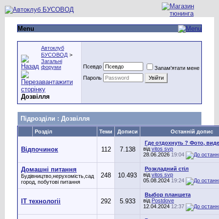
Menu
Автоклуб
БУСОВОД
>
Загальні
Псевдо
форуми
Запам'ятати мене
Пароль
Дозвілля
Підрозділи
: Дозвілля
Розділ
Теми
Дописи
Останній допис
Где отдохнуть ? Фото, виде
Відпочинок
112
7.138
від
vitos svp
28.06.2026
19:04
Домашні питання
Розкладний стіл
248
10.493
від
vitos svp
Будівництво,нерухомість,сад
05.08.2024
19:24
город, побутові питання
Выбор планшета
IT технологіі
292
5.933
від
Postdove
12.04.2024
12:37