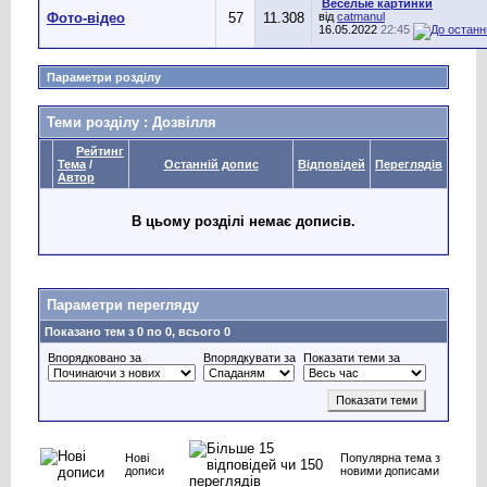
Веселые картинки
Фото-відео
57
11.308
від
catmanul
16.05.2022
22:45
Параметри розділу
Теми розділу
: Дозвілля
Рейтинг
Тема
/
Останній допис
Відповідей
Переглядів
Автор
В цьому розділі немає дописів.
Параметри перегляду
Показано тем з 0 по 0, всього 0
Впорядковано за
Впорядкувати за
Показати теми за
Нові
Популярна тема з
дописи
новими дописами