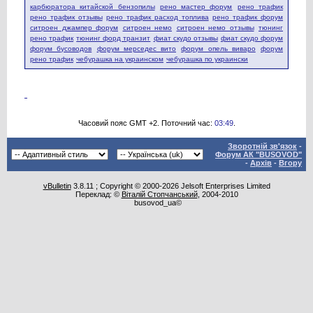
карбюратора китайской бензопилы
рено мастер форум
рено трафик
рено трафик отзывы
рено трафик расход топлива
рено трафик форум
ситроен джампер форум
ситроен немо
ситроен немо отзывы
тюнинг
рено трафик
тюнинг форд транзит
фиат скудо отзывы
фиат скудо форум
форум бусоводов
форум мерседес вито
форум опель виваро
форум
рено трафик
чебурашка на украинском
чебурашка по украински
Часовий пояс GMT +2. Поточний час:
03:49
.
Зворотній зв'язок
-
Форум АК "BUSOVOD"
-
Архів
-
Вгору
vBulletin
3.8.11 ; Copyright © 2000-2026 Jelsoft Enterprises Limited
Переклад: ©
Віталій Стопчанський
, 2004-2010
busovod_ua©