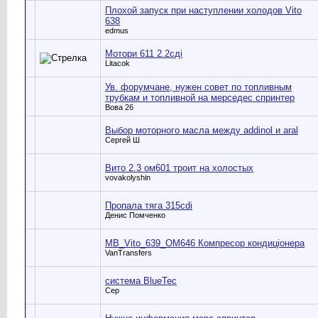
Плохой запуск при наступлении холодов Vito
638
edmus
Мотори 611 2.2сді
Litacok
Ув. форумчане, нужен совет по топливным
трубкам и топливной на мерседес спринтер
Вова 26
Выбор моторного масла между addinol и aral
Сергей Ш
Вито 2.3 ом601 троит на холостых
vovakolyshin
Пропала тяга 315cdi
Денис Помченко
MB_Vito_639_OM646 Компресор кондиціонера
VanTransfers
система BlueTec
Сер