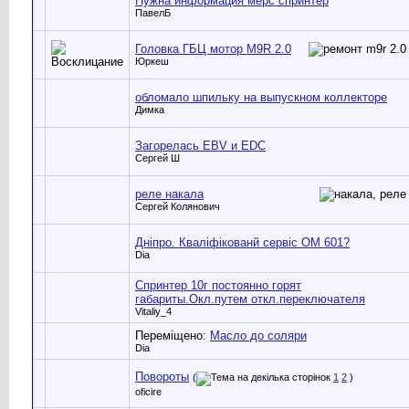
Нужна информация мерс спринтер
ПавелБ
Головка ГБЦ мотор M9R 2.0
Юркеш
обломало шпильку на выпускном коллекторе
Димка
Загорелась EBV и EDC
Сергей Ш
реле накала
Сергей Колянович
Дніпро. Кваліфікованй сервіс ОМ 601?
Dia
Спринтер 10г постоянно горят
габариты.Окл.путем откл.переключателя
Vitaliy_4
Переміщено:
Масло до соляри
Dia
Повороты
(
1
2
)
oficire