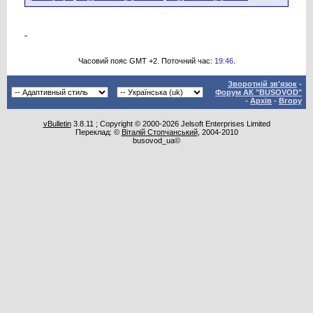
Часовий пояс GMT +2. Поточний час:
19:46
.
Зворотній зв'язок
-
Форум АК "BUSOVOD"
-
Архів
-
Вгору
vBulletin
3.8.11 ; Copyright © 2000-2026 Jelsoft Enterprises Limited
Переклад: ©
Віталій Стопчанський
, 2004-2010
busovod_ua©