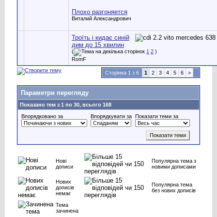
Плохо разгоняется
Виталий Александрович
Троїть і кидає синій
дим до 15 хвилин
(
1
2
)
RomF
Сторінка 1 з 6
1
2
3
4
5
6
>
Параметри перегляду
Показано тем з 1 по 30, всього 168
Впорядковано за
Впорядкувати за
Показати теми за
Нові
Популярна тема з
дописи
новими дописами
Нових
Популярна тема
дописів
без нових дописів
немає
Тема
зачинена