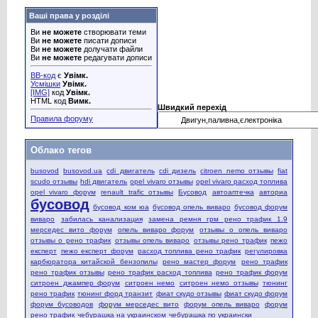
Ваші права у розділі
Ви
не можете
створювати теми
Ви
не можете
писати дописи
Ви
не можете
долучати файли
Ви
не можете
редагувати дописи
BB-код
є
Увімк.
Усмішки
Увімк.
[IMG]
код
Увімк.
HTML код
Вимк.
Швидкий перехід
Правила форуму
Облако тегов
busovod
busovod.ua
cdi двигатель
cdi дизель
citroen nemo отзывы
fiat
scudo отзывы
hdi двигатель
opel vivaro отзывы
opel vivaro расход топлива
opel vivaro форум
renault trafic отзывы
Бусовод
автоаптечка
авториа
бусовод
бусовод ком юа
бусовод опель виваро
бусовод форум
виваро
забилась канализация
замена ремня грм рено трафик 1.9
мерседес вито форум
опель виваро форум
отзывы о опель виваро
отзывы о рено трафик
отзывы опель виваро
отзывы рено трафик
пежо
експерт
пежо експерт форум
расход топлива рено трафик
регулировка
карбюратора китайской бензопилы
рено мастер форум
рено трафик
рено трафик отзывы
рено трафик расход топлива
рено трафик форум
ситроен джампер форум
ситроен немо
ситроен немо отзывы
тюнинг
рено трафик
тюнинг форд транзит
фиат скудо отзывы
фиат скудо форум
форум бусоводов
форум мерседес вито
форум опель виваро
форум
рено трафик
чебурашка на украинском
чебурашка по украински