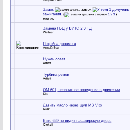
Замок
зажигания.
(
1
2
3
)
милнам
Замена ГБЦ у ВИТО 2,3 ТД
Weltner
Потрібна допомога
Андрій Вол
Нужен совет
Artistt
Турбина ремонт
Artistt
ОМ 601, непонятное поведение в движении
Dia
Давить масло через щуп MB Vito
Rulik
Вито 639 не видит пасажирскую дверь
Oleksii