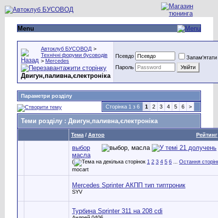
Menu
Автоклуб БУСОВОД
>
Технічні форуми бусоводів
Псевдо
Запам'ятати
>
Mercedes
Пароль
Двигун,паливна,єлектроніка
Параметри розділу
Сторінка 1 з 6
1
2
3
4
5
6
>
Теми розділу
: Двигун,паливна,єлектроніка
Тема
/
Автор
Рейтинг
выбор
масла
(
1
2
3
4
5
6
...
Остання сторін
mocart
Mercedes Sprinter АКПП тип типтроник
SYV
Турбина Sprinter 311 на 208 cdi
Андрей 0406