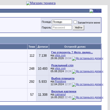
Псевдо
Запам'ятати мене
Пароль
Теми
Дописи
Останній допис
Где отдохнуть ? Фото, видео...
112
7.138
від
vitos svp
28.06.2026
19:04
Розкладний стіл
248
10.493
від
vitos svp
05.08.2024
19:24
Выбор планшета
292
5.933
від
Postdove
12.04.2024
12:37
Веселые картинки
57
11.308
від
catmanul
16.05.2022
22:45