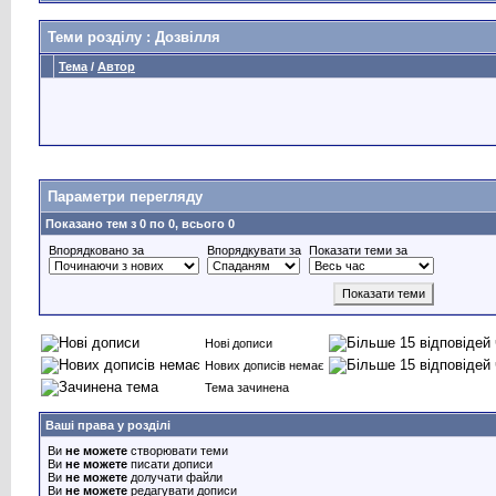
Теми розділу
: Дозвілля
Тема
/
Автор
Параметри перегляду
Показано тем з 0 по 0, всього 0
Впорядковано за
Впорядкувати за
Показати теми за
Нові дописи
Нових дописів немає
Тема зачинена
Ваші права у розділі
Ви
не можете
створювати теми
Ви
не можете
писати дописи
Ви
не можете
долучати файли
Ви
не можете
редагувати дописи