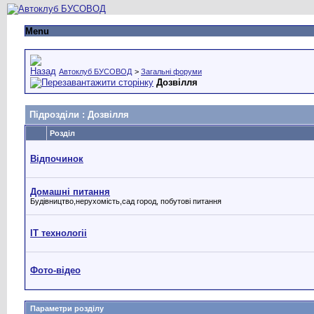
Menu
Автоклуб БУСОВОД
>
Загальні форуми
Дозвілля
Підрозділи
: Дозвілля
Розділ
Відпочинок
Домашні питання
Будівництво,нерухомість,сад город, побутові питання
IT технологіі
Фото-відео
Параметри розділу