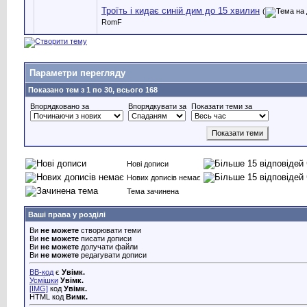
Троїть і кидає синій дим до 15 хвилин
(
RomF
Параметри перегляду
Показано тем з 1 по 30, всього 168
Впорядковано за
Впорядкувати за
Показати теми за
Нові дописи
Нових дописів немає
Тема зачинена
Ваші права у розділі
Ви
не можете
створювати теми
Ви
не можете
писати дописи
Ви
не можете
долучати файли
Ви
не можете
редагувати дописи
BB-код
є
Увімк.
Усмішки
Увімк.
[IMG]
код
Увімк.
HTML код
Вимк.