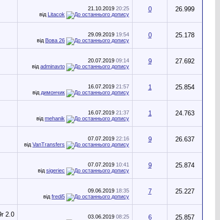
21.10.2019
20:25
0
26.999
від
Litacok
29.09.2019
19:54
0
25.178
від
Вова 26
20.07.2019
09:14
9
27.692
від
adminavto
16.07.2019
21:57
1
25.854
від
димончик
16.07.2019
21:37
1
24.763
від
mehanik
07.07.2019
22:16
9
26.637
від
VanTransfers
07.07.2019
10:41
9
25.874
від
sigeriec
09.06.2019
18:35
7
25.227
від
fredi5
03.06.2019
08:25
6
25.857