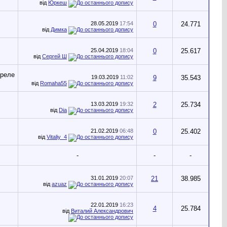
від
Юркеш
28.05.2019
17:54
0
24.771
від
Димка
25.04.2019
18:04
0
25.617
від
Сергей Ш
19.03.2019
11:02
9
35.543
від
Romaha55
13.03.2019
19:32
2
25.734
від
Dia
21.02.2019
06:48
0
25.402
від
Vitaliy_4
-
-
-
31.01.2019
20:07
21
38.985
від
azuaz
22.01.2019
16:23
4
25.784
від
Виталий Александрович