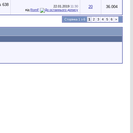
22.01.2019
11:30
20
36.004
від
RomF
Сторінка 1 з 6
1
2
3
4
5
6
>