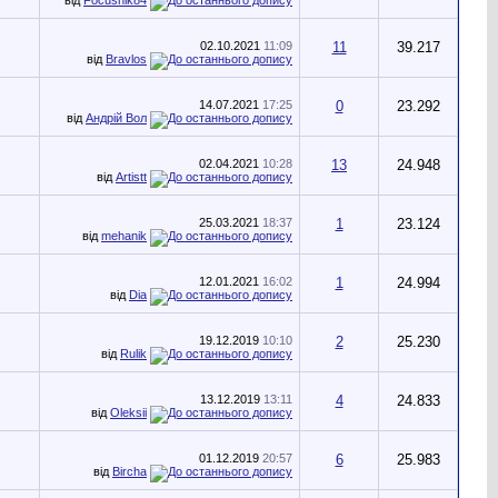
02.10.2021
11:09
11
39.217
від
Bravlos
14.07.2021
17:25
0
23.292
від
Андрій Вол
02.04.2021
10:28
13
24.948
від
Artistt
25.03.2021
18:37
1
23.124
від
mehanik
12.01.2021
16:02
1
24.994
від
Dia
19.12.2019
10:10
2
25.230
від
Rulik
13.12.2019
13:11
4
24.833
від
Oleksii
01.12.2019
20:57
6
25.983
від
Bircha