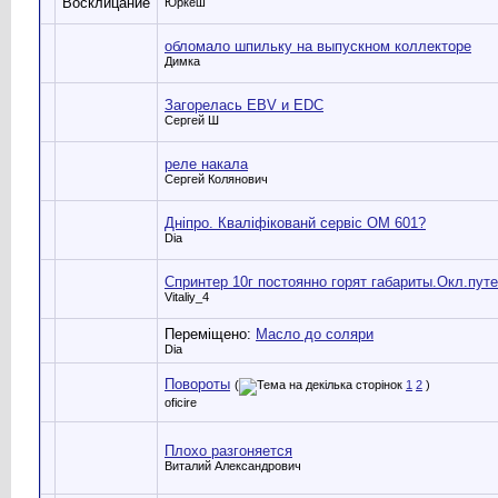
Юркеш
обломало шпильку на выпускном коллекторе
Димка
Загорелась EBV и EDC
Сергей Ш
реле накала
Сергей Колянович
Дніпро. Кваліфікованй сервіс ОМ 601?
Dia
Спринтер 10г постоянно горят габариты.Окл.пут
Vitaliy_4
Переміщено:
Масло до соляри
Dia
Повороты
(
1
2
)
oficire
Плохо разгоняется
Виталий Александрович