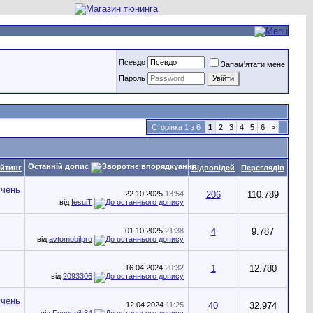
Псевдо
Запам'ятати мене
Пароль
Сторінка 1 з 6
1
2
3
4
5
6
>
Останній допис
йтинг
Відповідей
Переглядів
22.10.2025
13:54
206
110.789
від
IesuiT
01.10.2025
21:38
4
9.787
від
avtomobilpro
16.04.2024
20:32
1
12.780
від
2093306
12.04.2024
11:25
40
32.974
від
Focusnik84