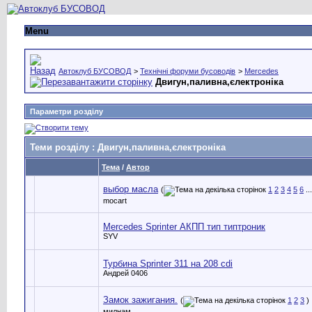
Menu
Автоклуб БУСОВОД
>
Технічні форуми бусоводів
>
Mercedes
Двигун,паливна,єлектроніка
Параметри розділу
Теми розділу
: Двигун,паливна,єлектроніка
Тема
/
Автор
выбор масла
(
1
2
3
4
5
6
..
mocart
Mercedes Sprinter АКПП тип типтроник
SYV
Турбина Sprinter 311 на 208 cdi
Андрей 0406
Замок зажигания.
(
1
2
3
)
милнам