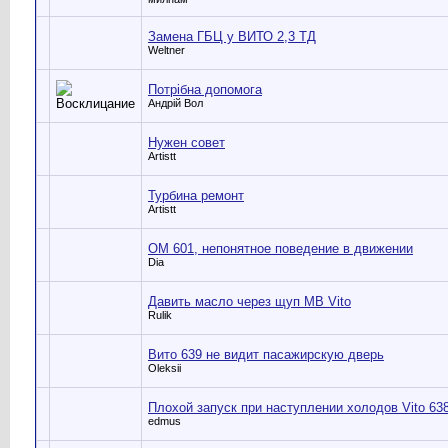
Замена ГБЦ у ВИТО 2,3 ТД
Weltner
Потрібна допомога
Андрій Вол
Нужен совет
Artistt
Турбина ремонт
Artistt
ОМ 601, непонятное поведение в движении
Dia
Давить масло через щуп MB Vito
Rulik
Вито 639 не видит пасажирскую дверь
Oleksii
Плохой запуск при наступлении холодов Vito 63
edmus