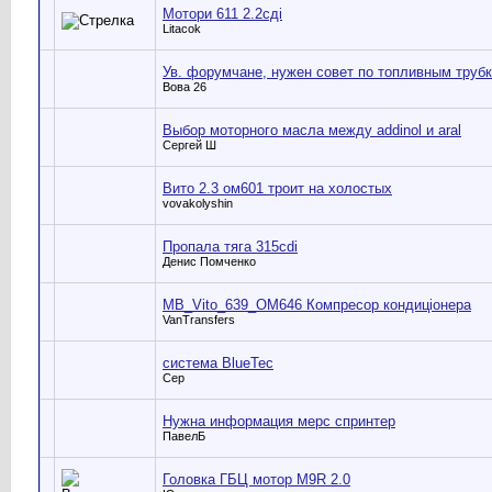
Мотори 611 2.2сді
Litacok
Ув. форумчане, нужен совет по топливным труб
Вова 26
Выбор моторного масла между addinol и aral
Сергей Ш
Вито 2.3 ом601 троит на холостых
vovakolyshin
Пропала тяга 315cdi
Денис Помченко
MB_Vito_639_OM646 Компресор кондиціонера
VanTransfers
система BlueTec
Сер
Нужна информация мерс спринтер
ПавелБ
Головка ГБЦ мотор M9R 2.0