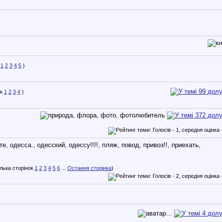
1
2
3
4
5
)
1
2
3
4
)
1
2
3
4
5
6
...
Остання сторінка
)