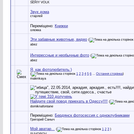
SERIY VOLK
Звук дома
старлей
Переміщено:
Книжки
олежка
Эти забавные животные, видео
(
abez
Интерессные и необычные фото
(
abez
Я, как фотолюбитель:)
(
1
2
3
4
5
6
...
Остання сторінка
)
malenkaya
Найдите свой повод приехать в Одессу!!!!
(
domiknafontane
Переміщено:
Бердянск фотосессия с одноклубниками
Григорий Саныч
Мой аватар...
(
1
2
3
)
SUVOROV