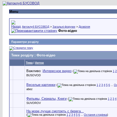
Menu
Автоклуб БУСОВОД
>
Загальні форуми
>
Дозвілля
Фото-відео
Параметри розділу
Теми розділу
: Фото-відео
Тема
/
Автор
Важливо:
Интересное видео
(
1
2
BUSOVOD
Веселые картинки
(
1
2
3
4
5
6
...
Ос
abez
Фильмы, Сериалы, Книги
(
1
2
3
4
SUVOROV
На море лучше смотреть с берега...
(
1
2
3
4
5
6
...
Остання сторінка
)