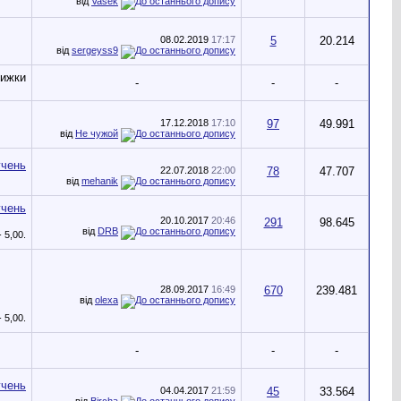
від
Vasek
08.02.2019
17:17
5
20.214
від
sergeyss9
-
-
-
17.12.2018
17:10
97
49.991
від
Не чужой
22.07.2018
22:00
78
47.707
від
mehanik
20.10.2017
20:46
291
98.645
від
DRB
28.09.2017
16:49
670
239.481
від
olexa
-
-
-
04.04.2017
21:59
45
33.564
від
Bircha