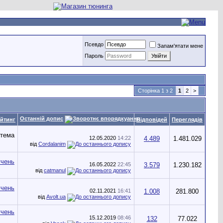
Псевдо
Запам'ятати мене
Пароль
Сторінка 1 з 2
1
2
>
Останній допис
йтинг
Відповідей
Переглядів
12.05.2020
14:22
4.489
1.481.029
від
Cordalanim
16.05.2022
22:45
3.579
1.230.182
від
catmanul
02.11.2021
16:41
1.008
281.800
від
Avolt.ua
15.12.2019
08:46
132
77.022