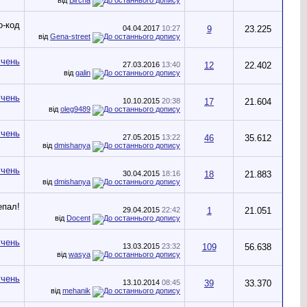
04.04.2017
10:27
9
23.225
від
Gena-street
27.03.2016
13:40
12
22.402
від
galin
10.10.2015
20:38
17
21.604
від
oleg9489
27.05.2015
13:22
46
35.612
від
dmishanya
30.04.2015
18:16
18
21.883
від
dmishanya
29.04.2015
22:42
1
21.051
від
Docent
13.03.2015
23:32
109
56.638
від
wasya
13.10.2014
08:45
39
33.370
від
mehanik