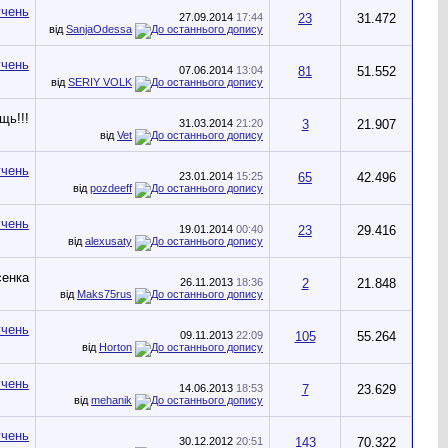
27.09.2014
17:44
23
31.472
від
SanjaOdessa
07.06.2014
13:04
81
51.552
від
SERIY VOLK
31.03.2014
21:20
3
21.907
від
Vet
23.01.2014
15:25
65
42.496
від
pozdeeff
19.01.2014
00:40
23
29.416
від
alexusaty
26.11.2013
18:36
2
21.848
від
Maks75rus
09.11.2013
22:09
105
55.264
від
Horton
14.06.2013
18:53
7
23.629
від
mehanik
30.12.2012
20:51
143
70.322