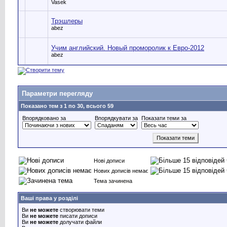
Vasek
Трэшлеры
abez
Учим английский. Новый проморолик к Евро-2012
abez
Параметри перегляду
Показано тем з 1 по 30, всього 59
Впорядковано за
Впорядкувати за
Показати теми за
Нові дописи
Нових дописів немає
Тема зачинена
Ваші права у розділі
Ви
не можете
створювати теми
Ви
не можете
писати дописи
Ви
не можете
долучати файли