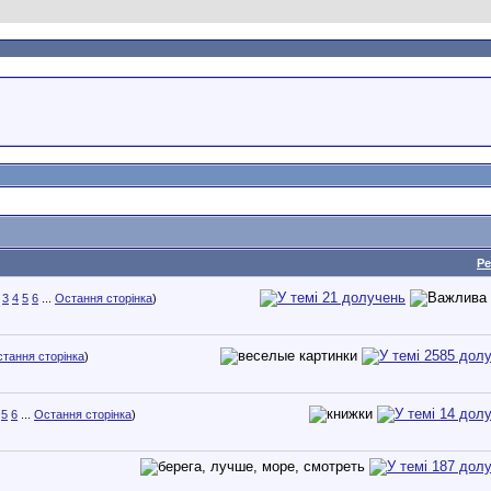
Ре
3
4
5
6
...
Остання сторінка
)
тання сторінка
)
5
6
...
Остання сторінка
)