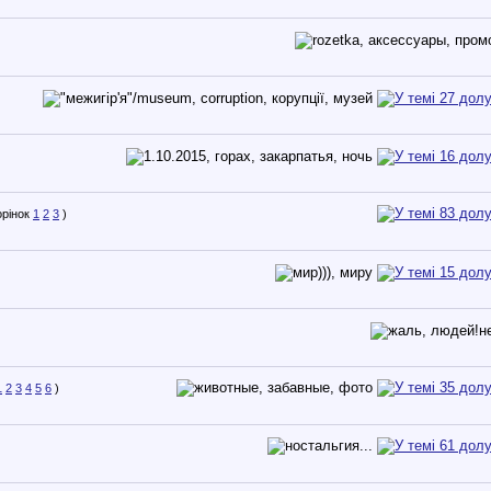
1
2
3
)
1
2
3
4
5
6
)