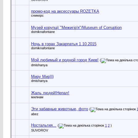
промо-код на аксессуары ROZETKA
сникерс
Музей корупції "Межигір'я"/Museum of Corruption
domiknafontane
Ночь в горах Закарпатья 1.10.2015
domiknafontane
Мой любимый и родной город Киев!
(
dmishanya
Миру Мир)))
dmishanya
Жаль людей!Непал!
милнам
Эти забавные животные, фото
(
abez
Ностальгия...
(
1
2
)
SUVOROV