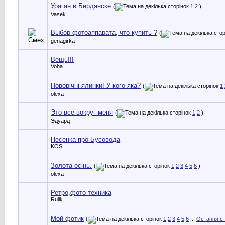
Ураган в Бердянске
(
1
2
)
Vasek
Выбор фотоаппарата, что купить ?
(
genagirka
Вещь!!!
Voha
Новорічні ялинки! У кого яка?
(
1
olexa
Это всё вокруг меня
(
1
2
)
Эдуард
Песенка про Бусовода
KOS
Золота осінь.
(
1
2
3
4
5
6
)
olexa
Ретро,фото-техника
Rulik
Мой фотик
(
1
2
3
4
5
6
...
Остання ст