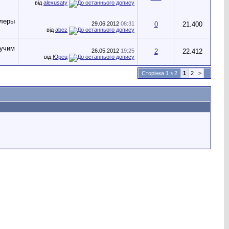
від
alexusaty
29.06.2012
08:31
0
21.400
від
abez
26.05.2012
19:25
2
22.412
від
Юрец
Сторінка 1 з 2
1
2
>