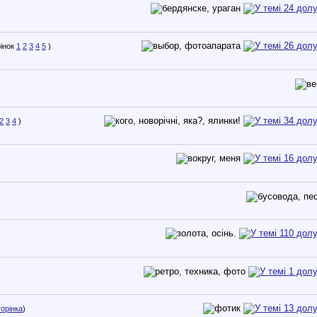
1
2
3
4
5
)
2
3
4
)
орінка
)