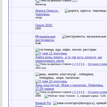
(
1
2
)
Крымгид
Дорога Одесса -
Черновцы
sergo
Греція 2019.
DRB
Музыкальные
инструменты
Rulik
Дайте воды попить, а то так есть хочется, шо
переночевать негде
(
1
2
3
4
5
6
...
Остання сторін
vitos svp
День конституції. Море з палаткою. Лебедівка.
27-29 червня
(
1
2
3
4
5
6
...
Остання сторін
DRB
Кривой Рог
Киев-