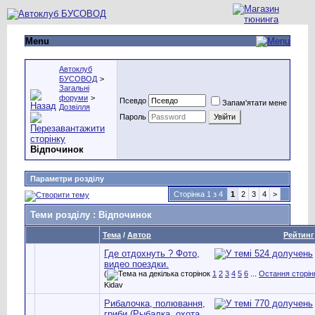
Menu
Автоклуб
БУСОВОД
>
Загальні
форуми
>
Псевдо
Запам'ятати мене
Дозвілля
Пароль
Відпочинок
Параметри розділу
Сторінка 1 з 4
1
2
3
4
>
Теми розділу
: Відпочинок
Тема
/
Автор
Рейтинг
Где отдохнуть ? Фото,
видео поездки.
(
1
2
3
4
5
6
...
Остання сторін
Kidav
Рибалочка, полювання,
гриби (Рыбалка, охота,