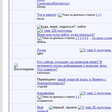
Солегорск(Белорусь)
Dthuey
Тур в европу
(
1
2
)
Devid
Море или куда пойти, куда податься?
(
1
2
3
4
5
6
...
Остання сторін
MANяк
Лучик
IgBer
Кто сейчас отдыхает на азовском море? В
интернете полно информации о морских блох.
Что скажете?
sahastepa
Переміщено:
какой дорогой ехать в Яремче с
Днепропетровска?
старлей
Аэрофобия
(
1
2
)
отправитель
Мой
первый