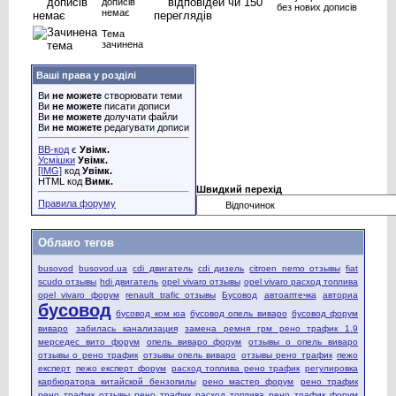
дописів
без нових дописів
немає
Тема
зачинена
Ваші права у розділі
Ви
не можете
створювати теми
Ви
не можете
писати дописи
Ви
не можете
долучати файли
Ви
не можете
редагувати дописи
BB-код
є
Увімк.
Усмішки
Увімк.
[IMG]
код
Увімк.
HTML код
Вимк.
Швидкий перехід
Правила форуму
Облако тегов
busovod
busovod.ua
cdi двигатель
cdi дизель
citroen nemo отзывы
fiat
scudo отзывы
hdi двигатель
opel vivaro отзывы
opel vivaro расход топлива
opel vivaro форум
renault trafic отзывы
Бусовод
автоаптечка
авториа
бусовод
бусовод ком юа
бусовод опель виваро
бусовод форум
виваро
забилась канализация
замена ремня грм рено трафик 1.9
мерседес вито форум
опель виваро форум
отзывы о опель виваро
отзывы о рено трафик
отзывы опель виваро
отзывы рено трафик
пежо
експерт
пежо експерт форум
расход топлива рено трафик
регулировка
карбюратора китайской бензопилы
рено мастер форум
рено трафик
рено трафик отзывы
рено трафик расход топлива
рено трафик форум