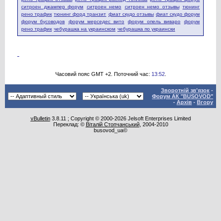
ситроен джампер форум
ситроен немо
ситроен немо отзывы
тюнинг
рено трафик
тюнинг форд транзит
фиат скудо отзывы
фиат скудо форум
форум бусоводов
форум мерседес вито
форум опель виваро
форум
рено трафик
чебурашка на украинском
чебурашка по украински
Часовий пояс GMT +2. Поточний час:
13:52
.
Зворотній зв'язок
-
Форум АК "BUSOVOD"
-
Архів
-
Вгору
vBulletin
3.8.11 ; Copyright © 2000-2026 Jelsoft Enterprises Limited
Переклад: ©
Віталій Стопчанський
, 2004-2010
busovod_ua©