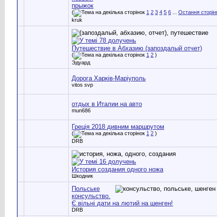
прыжок
(
1
2
3
4
5
6
...
Остання сторін
kruk
Путешествие в Абхазию (запоздалый отчет)
(
1
2
)
Эдуард
Дорога Харків-Маріуполь
vitos svp
отдых в Италии на авто
mun686
Греція 2018 дивним маршрутом
(
1
2
)
DRB
История создания одного ножа
Шкодник
Польське
консульство.
Є вільні дати на лютий на шенген!
DRB