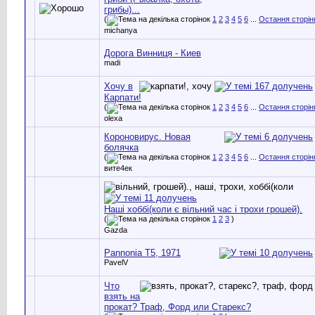
грибы)...
(
1
2
3
4
5
6
...
Остання сторін
michanya
Дорога Винниця - Киев
madi
Хочу в
Карпати!
(
1
2
3
4
5
6
...
Остання сторін
olexa
Короновирус. Новая
болячка
(
1
2
3
4
5
6
...
Остання сторін
вите4ек
Наші хоббі(коли є вільний час і трохи грошей).
(
1
2
3
)
Gazda
Pannonia T5, 1971
PavelV
Что
взять на
прокат? Траф, Форд или Старекс?