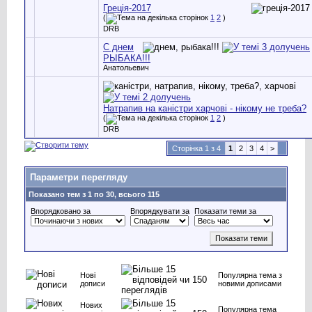
Греція-2017
(
1
2
)
DRB
С днем
РЫБАКА!!!
Анатольевич
Натрапив на каністри харчові - нікому не треба?
(
1
2
)
DRB
Сторінка 1 з 4
1
2
3
4
>
Параметри перегляду
Показано тем з 1 по 30, всього 115
Впорядковано за
Впорядкувати за
Показати теми за
Нові
Популярна тема з
дописи
новими дописами
Нових
Популярна тема