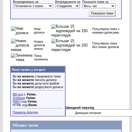
Впорядковано за
Впорядкувати за
Показати теми за
Нові
Популярна тема з
дописи
новими дописами
Нових
Популярна тема
дописів
без нових дописів
немає
Тема
зачинена
Ваші права у розділі
Ви
не можете
створювати теми
Ви
не можете
писати дописи
Ви
не можете
долучати файли
Ви
не можете
редагувати дописи
BB-код
є
Увімк.
Усмішки
Увімк.
[IMG]
код
Увімк.
HTML код
Вимк.
Швидкий перехід
Правила форуму
Облако тегов