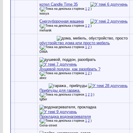
котел Candle Time 35
(
1
2
)
wasya
Снегоуборочная машина
(
1
2
)
mehanik
обустройство дома или просто мебель
(
1
2
)
DIMA
Душевой поддон, как разобрать ?
(
1
2
)
abez
Приблуды для гаража.
(
1
2
3
)
IgBer
Прокладка водонагревателя
(
1
2
)
Gena-street