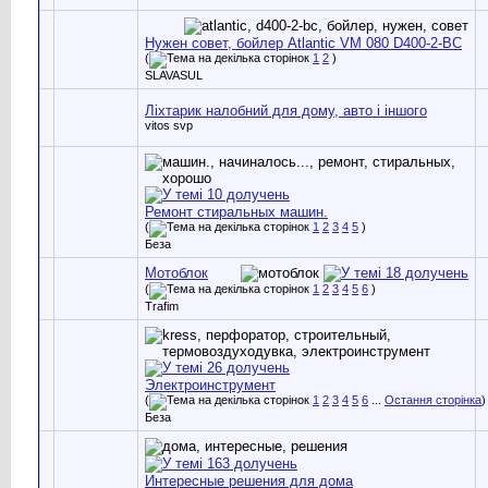
Нужен совет, бойлер Atlantic VM 080 D400-2-BC
(
1
2
)
SLAVASUL
Ліхтарик налобний для дому, авто і іншого
vitos svp
Ремонт стиральных машин.
(
1
2
3
4
5
)
Беза
Мотоблок
(
1
2
3
4
5
6
)
Trafim
Электроинструмент
(
1
2
3
4
5
6
...
Остання сторінка
)
Беза
Интересные решения для дома