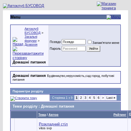
Menu
Автоклуб
БУСОВОД
>
Загальні
форуми
>
Псевдо
Запам'ятати мене
Дозвілля
Пароль
Домашні питання
Домашні питання
Будівництво,нерухомість,сад город, побутові
питання
Параметри розділу
Сторінка 1 з 9
1
2
3
4
5
6
>
Last
»
Теми розділу
: Домашні питання
О
Тема
/
Автор
Рейтинг
Розкладний стіл
vitos svp