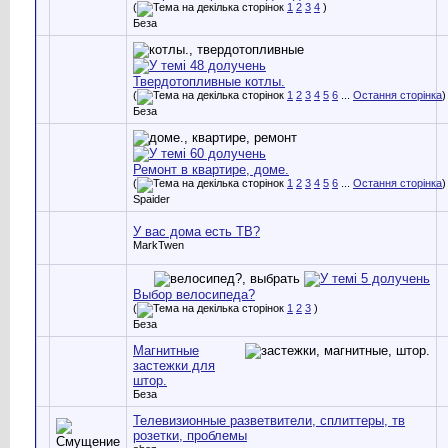
(
1
2
3
4
)
Беза
Твердотопливные котлы.
(
1
2
3
4
5
6
...
Остання сторінка
)
Беза
Ремонт в квартире, доме.
(
1
2
3
4
5
6
...
Остання сторінка
)
Spaider
У вас дома есть ТВ?
MarkTwen
Выбор велосипеда?
(
1
2
3
)
Беза
Магнитные
застежки для
штор.
Беза
Телевизионные разветвители, сплиттеры, тв
розетки, проблемы