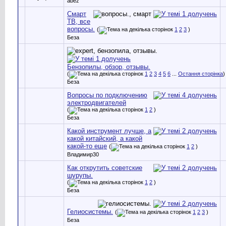
abez
Смарт
ТВ, все
вопросы.
(
1
2
3
)
Беза
Бензопилы, обзор, отзывы.
(
1
2
3
4
5
6
...
Остання сторінка
)
Беза
Вопросы по подключению
электродвигателей
(
1
2
)
Беза
Какой инструмент лучше, а
какой китайский, а какой
какой-то еще
(
1
2
)
Владимир30
Как открутить советские
шурупы.
(
1
2
)
Беза
Гелиосистемы.
(
1
2
3
)
Беза