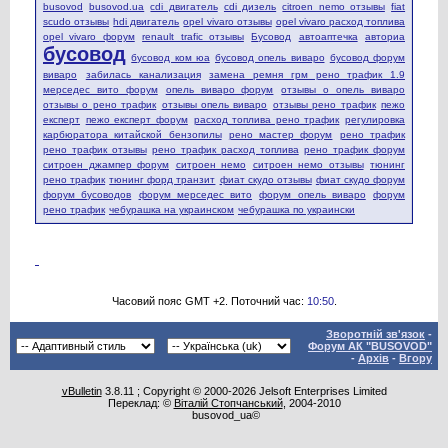
busovod
busovod.ua
cdi двигатель
cdi дизель
citroen nemo отзывы
fiat
scudo отзывы
hdi двигатель
opel vivaro отзывы
opel vivaro расход топлива
opel vivaro форум
renault trafic отзывы
Бусовод
автоаптечка
авториа
бусовод
бусовод ком юа
бусовод опель виваро
бусовод форум
виваро
забилась канализация
замена ремня грм рено трафик 1.9
мерседес вито форум
опель виваро форум
отзывы о опель виваро
отзывы о рено трафик
отзывы опель виваро
отзывы рено трафик
пежо
експерт
пежо експерт форум
расход топлива рено трафик
регулировка
карбюратора китайской бензопилы
рено мастер форум
рено трафик
рено трафик отзывы
рено трафик расход топлива
рено трафик форум
ситроен джампер форум
ситроен немо
ситроен немо отзывы
тюнинг
рено трафик
тюнинг форд транзит
фиат скудо отзывы
фиат скудо форум
форум бусоводов
форум мерседес вито
форум опель виваро
форум
рено трафик
чебурашка на украинском
чебурашка по украински
Часовий пояс GMT +2. Поточний час:
10:50
.
Зворотній зв'язок
-
Форум АК "BUSOVOD"
-
Архів
-
Вгору
vBulletin
3.8.11 ; Copyright © 2000-2026 Jelsoft Enterprises Limited
Переклад: ©
Віталій Стопчанський
, 2004-2010
busovod_ua©