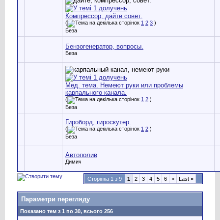
Компрессор, дайте совет.
(
1
2
3
)
Беза
Бензогенератор, вопросы.
Беза
Мед. тема. Немеют руки или проблемы
карпального канала.
(
1
2
)
Беза
Гироборд, гироскутер.
(
1
2
)
Беза
Автополив
Димич
Сторінка 1 з 9
1
2
3
4
5
6
>
Last
»
Параметри перегляду
Показано тем з 1 по 30, всього 256