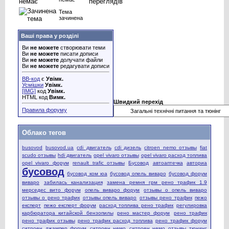
Тема
зачинена
Ваші права у розділі
Ви
не можете
створювати теми
Ви
не можете
писати дописи
Ви
не можете
долучати файли
Ви
не можете
редагувати дописи
BB-код
є
Увімк.
Усмішки
Увімк.
[IMG]
код
Увімк.
HTML код
Вимк.
Швидкий перехід
Правила форуму
Облако тегов
busovod
busovod.ua
cdi двигатель
cdi дизель
citroen nemo отзывы
fiat
scudo отзывы
hdi двигатель
opel vivaro отзывы
opel vivaro расход топлива
opel vivaro форум
renault trafic отзывы
Бусовод
автоаптечка
авториа
бусовод
бусовод ком юа
бусовод опель виваро
бусовод форум
виваро
забилась канализация
замена ремня грм рено трафик 1.9
мерседес вито форум
опель виваро форум
отзывы о опель виваро
отзывы о рено трафик
отзывы опель виваро
отзывы рено трафик
пежо
експерт
пежо експерт форум
расход топлива рено трафик
регулировка
карбюратора китайской бензопилы
рено мастер форум
рено трафик
рено трафик отзывы
рено трафик расход топлива
рено трафик форум
ситроен джампер форум
ситроен немо
ситроен немо отзывы
тюнинг