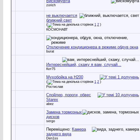
Вискомуфта
zorich
не выключается
ближний свет
(
1
2
)
КОСМОНАВТ
Отключение кондиционера в режиме обдув окна
burat
Интереснейший, скажу я вам, случай...
Кот75
Мухобойка на H200
(
1
2
)
Ростислав
Спойлер, пороги, обвес
Starex
abez
Замена тормозных
дисков
sergo
Переміщено:
Камера
заднего вида
Den1ss