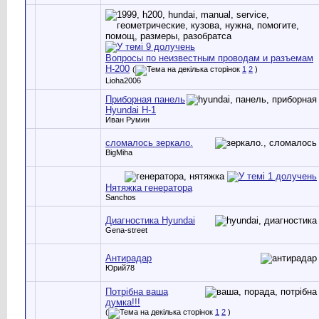
Вопросы по неизвестным проводам и разъемам
Н-200
(
1
2
)
Lioha2006
Приборная панель
Hyundai H-1
Иван Румин
сломалось зеркало.
BigMiha
Нятяжка генератора
Sanchos
Диагностика Hyundai
Gena-street
Антирадар
Юрий78
Потрібна ваша
думка!!!
(
1
2
)