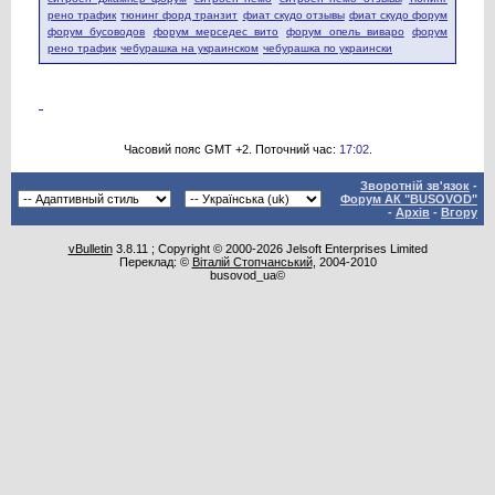
рено трафик
тюнинг форд транзит
фиат скудо отзывы
фиат скудо форум
форум бусоводов
форум мерседес вито
форум опель виваро
форум
рено трафик
чебурашка на украинском
чебурашка по украински
Часовий пояс GMT +2. Поточний час:
17:02
.
Зворотній зв'язок
-
Форум АК "BUSOVOD"
-
Архів
-
Вгору
vBulletin
3.8.11 ; Copyright © 2000-2026 Jelsoft Enterprises Limited
Переклад: ©
Віталій Стопчанський
, 2004-2010
busovod_ua©