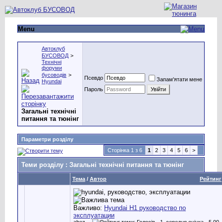
Menu
Автоклуб
БУСОВОД
>
Технічні
форуми
бусоводів
>
Псевдо
Запам'ятати мене
Hyundai
Пароль
Загальні технічні
питання та тюнінг
Параметри розділу
Сторінка 1 з 6
1
2
3
4
5
6
>
Теми розділу
: Загальні технічні питання та тюнінг
Тема
/
Автор
Рейтинг
Важливо:
Hyundai H1 руководство по
эксплуатации
abez