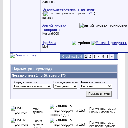
Sanchos
Взаимозаменяемость деталей
(
1
2
3
)
олежка
Антибликовая
тонировка
Kostya8800
Турбина,
klod
Сторінка 1 з 6
1
2
3
4
5
6
>
Параметри перегляду
Показано тем з 1 по 30, всього 173
Впорядковано за
Впорядкувати за
Показати теми за
Нові
Популярна тема з
дописи
новими дописами
Нових
Популярна тема
дописів
без нових дописів
немає