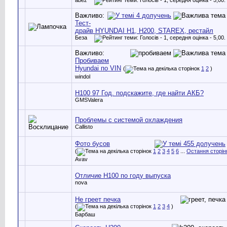
Важливо:
Тест-
драйв HYUNDAI H1, H200, STAREX, рестайл
Беза
Важливо:
Пробиваем
Hyundai по VIN
(
1
2
)
windol
H100 97 Год. подскажите, где найти АКБ?
GMSValera
Проблемы с системой охлаждения
Callisto
Фото бусов
(
1
2
3
4
5
6
...
Остання сторін
Avav
Отличие Н100 по году выпуска
nova
Не греет печка
(
1
2
3
4
)
Барбаш