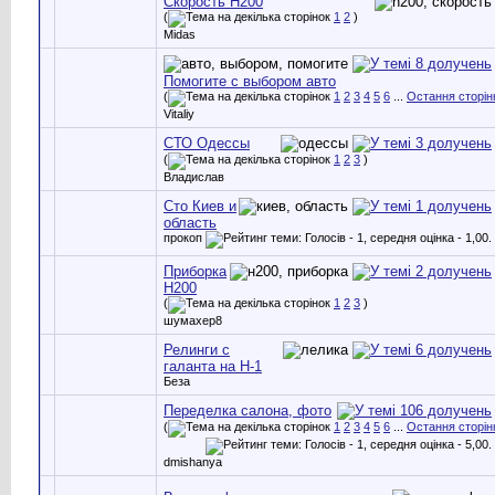
Скорость H200
(
1
2
)
Midas
Помогите с выбором авто
(
1
2
3
4
5
6
...
Остання сторін
Vitaliy
СТО Одессы
(
1
2
3
)
Владислав
Сто Киев и
область
прокоп
Приборка
Н200
(
1
2
3
)
шумахер8
Релинги с
галанта на Н-1
Беза
Переделка салона, фото
(
1
2
3
4
5
6
...
Остання сторін
dmishanya