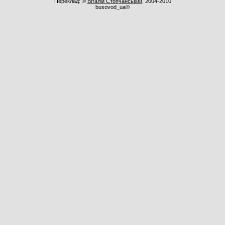
Переклад: ©
Віталій Стопчанський
, 2004-2010
busovod_ua©