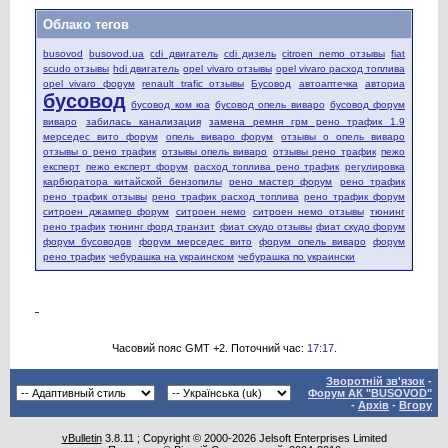
Облако тегов
busovod
busovod.ua
cdi двигатель
cdi дизель
citroen nemo отзывы
fiat
scudo отзывы
hdi двигатель
opel vivaro отзывы
opel vivaro расход топлива
opel vivaro форум
renault trafic отзывы
Бусовод
автоаптечка
авториа
бусовод
бусовод ком юа
бусовод опель виваро
бусовод форум
виваро
забилась канализация
замена ремня грм рено трафик 1.9
мерседес вито форум
опель виваро форум
отзывы о опель виваро
отзывы о рено трафик
отзывы опель виваро
отзывы рено трафик
пежо
експерт
пежо експерт форум
расход топлива рено трафик
регулировка
карбюратора китайской бензопилы
рено мастер форум
рено трафик
рено трафик отзывы
рено трафик расход топлива
рено трафик форум
ситроен джампер форум
ситроен немо
ситроен немо отзывы
тюнинг
рено трафик
тюнинг форд транзит
фиат скудо отзывы
фиат скудо форум
форум бусоводов
форум мерседес вито
форум опель виваро
форум
рено трафик
чебурашка на украинском
чебурашка по украински
Часовий пояс GMT +2. Поточний час:
17:17
.
Зворотній зв'язок
-
Форум АК "BUSOVOD"
-
Архів
-
Вгору
vBulletin
3.8.11 ; Copyright © 2000-2026 Jelsoft Enterprises Limited