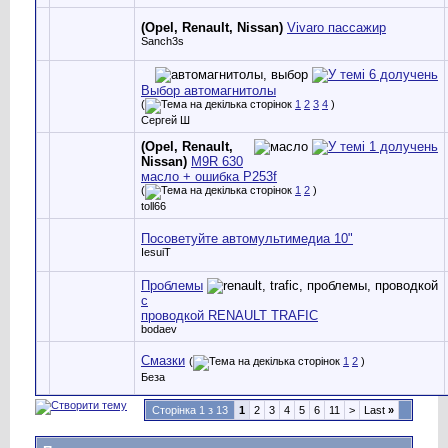
(Opel, Renault, Nissan)
Vivaro пассажир
Sanch3s
Выбор автомагнитолы
(
1
2
3
4
)
Сергей Ш
(Opel, Renault,
Nissan)
M9R 630
масло + ошибка P253f
(
1
2
)
toll66
Посоветуйте автомультимедиа 10"
IesuiT
Проблемы
с
проводкой RENAULT TRAFIC
bodaev
Смазки
(
1
2
)
Беза
Сторінка 1 з 13
1
2
3
4
5
6
11
>
Last
»