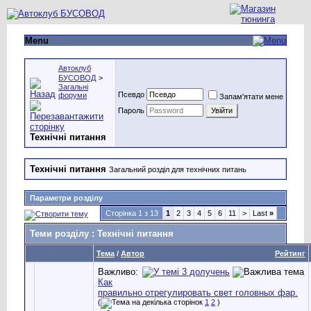
Menu
Автоклуб
БУСОВОД
>
Загальні
Псевдо
форуми
Запам'ятати мене
Пароль
Технічні питання
Технічні питання
Загальний розділ для технічних питань
Параметри розділу
Сторінка 1 з 13
1
2
3
4
5
6
11
>
Last
»
Теми розділу
: Технічні питання
Тема
/
Автор
Рейтинг
Важливо:
Как
правильно отрегулировать свет головных фар.
(
1
2
)