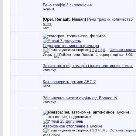
Рено трафік 3 склоочисник
Renault
(Opel, Renault, Nissan)
Рено трафик количество
мест
Kott
Подогрев топливного фильтра
(
1
2
3
4
5
6
...
Остання сторінк
Игорь
Захист авто від комарів і інших настирних комах
vitos svp
Как проверить датчик АБС ?
Беза
Збільшення висоти сидінь від Espace IV
vitos svp
Автономное отопление в бусике
(
1
2
3
4
5
6
...
Остання сторінк
Vaz Helsing