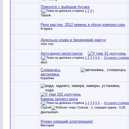
Помогите с выбором бусика
(
1
2
3
)
Tabarik
Рено мастер. 2012 ремень в обход компрессора
Kragaza
Дизельна олива в бензиновий двигун
vitos svp
Авто-видео регистратор
(
1
2
3
4
5
6
...
Остання сторінк
abez
Сломалась
автономка.
Кораблик
Камера заднего вида
(
1
2
3
4
5
6
...
Остання сторінк
Сергей
Дмитриевич
Нужен хороший электронщик!
Виктория