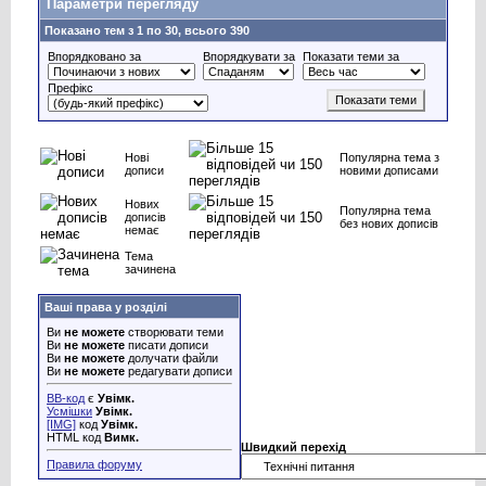
Параметри перегляду
Показано тем з 1 по 30, всього 390
Впорядковано за
Впорядкувати за
Показати теми за
Префікс
Нові
Популярна тема з
дописи
новими дописами
Нових
Популярна тема
дописів
без нових дописів
немає
Тема
зачинена
Ваші права у розділі
Ви
не можете
створювати теми
Ви
не можете
писати дописи
Ви
не можете
долучати файли
Ви
не можете
редагувати дописи
BB-код
є
Увімк.
Усмішки
Увімк.
[IMG]
код
Увімк.
HTML код
Вимк.
Швидкий перехід
Правила форуму