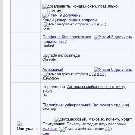
Кондиционер, общие вопросы.
(
1
2
3
4
5
6
)
Беза
Плафон с Киа соренто как
подключить?
fandizel
Upgrade велосипеда
Cheatatel
Автомойки!
(
1
2
3
4
5
6
)
SUVOROV
Переміщено:
Автномна мийка високого тиску,
вибір
Dia
Підлокітник універсальний (до любого сидіння)
vitos svp
Опитування:
Почему не ходит двухмассовый
маховик
(
1
2
)
daer