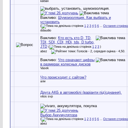
кабан
Важливо:
Шумоизоляция. Как выбрать и
установить
(
1
2
3
4
5
6
...
Остання сторінк
ddaudio
Важливо:
Кто есть кто D, TD,
TDI, SDI, CDI, HDi, tds, D turbo,
JTD
(
1
2
3
)
abez
Важливо:
Что означают цифры
в размерах колесных дисков
Vasek
Что происходит с сайтом?
али
Друга АКБ в автомобілі (варіанти під'єднання).
vitos svp
Выбор Аккумулятора
(
1
2
3
4
5
6
...
Остання сторінк
abez