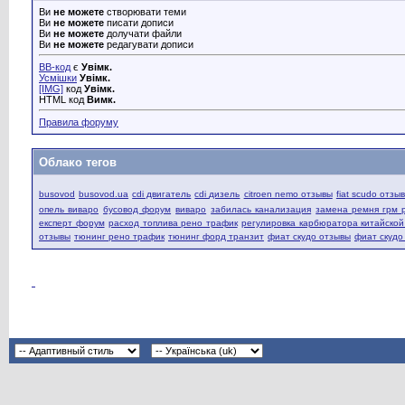
Ви
не можете
створювати теми
Ви
не можете
писати дописи
Ви
не можете
долучати файли
Ви
не можете
редагувати дописи
BB-код
є
Увімк.
Усмішки
Увімк.
[IMG]
код
Увімк.
HTML код
Вимк.
Правила форуму
Облако тегов
busovod
busovod.ua
cdi двигатель
cdi дизель
citroen nemo отзывы
fiat scudo отзы
опель виваро
бусовод форум
виваро
забилась канализация
замена ремня грм 
експерт форум
расход топлива рено трафик
регулировка карбюратора китайско
отзывы
тюнинг рено трафик
тюнинг форд транзит
фиат скудо отзывы
фиат скудо