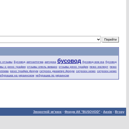
бусовод
fic отзывы
Бусовод
автоаптечка
авториа
бусовод ком юа
бусовод
вы о рено трафик
отзывы опель виваро
отзывы рено трафик
пежо експерт
пежо
оплива
рено трафик форум
ситроен джампер форум
ситроен немо
ситроен немо
ебурашка на украинском
чебурашка по украински
Зворотній зв'язок
-
Форум АК "BUSOVOD"
-
Архів
-
Вгору