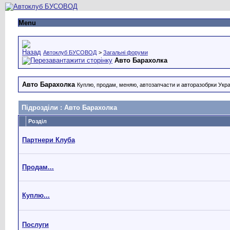
Menu
Автоклуб БУСОВОД
>
Загальні форуми
Авто Барахолка
Авто Барахолка
Куплю, продам, меняю, автозапчасти и авторазобрки Укр
Підрозділи
: Авто Барахолка
Розділ
Партнери Клуба
Продам...
Куплю...
Послуги