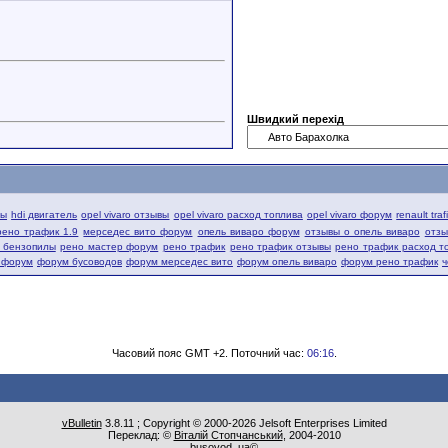
Швидкий перехід
вы
hdi двигатель
opel vivaro отзывы
opel vivaro расход топлива
opel vivaro форум
renault tra
рено трафик 1.9
мерседес вито форум
опель виваро форум
отзывы о опель виваро
отзы
й бензопилы
рено мастер форум
рено трафик
рено трафик отзывы
рено трафик расход т
 форум
форум бусоводов
форум мерседес вито
форум опель виваро
форум рено трафик
ч
Часовий пояс GMT +2. Поточний час:
06:16
.
vBulletin
3.8.11 ; Copyright © 2000-2026 Jelsoft Enterprises Limited
Переклад: ©
Віталій Стопчанський
, 2004-2010
busovod_ua©