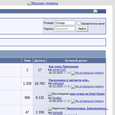
Псевдо
Запам'ятати мене
Пароль
Теми
Дописи
Останній допис
Как стать Партнером
2
17
від
sergeyss9
25.10.2023
17:34
Расходники и запчасти для...
1.328
19.783
від
catmanul
05.11.2025
14:20
ищу кузов на Opel Vivaro
886
9.132
від
Sopilka
15.08.2023
11:45
"Диагностика, Электроника,...
47
1.339
від
mehanik