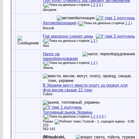
ГАИ хочет отменить растаможку автомобилей
(
1
2
3
4
)
Шкодник
Автомобилизация
(
1
2
)
Busyak
Fiat рекордно снизил цены
(
1
2
)
Neo
Налог на
переоборудование
(
1
2
)
Эмиль
В Украине могут ввести плату за проезд для
фур весом свыше 12 тонн
Cobox
Топливный рынок Украины
(
1
2
3
4
5
)
Роман
222-
562-141
(Mitsubishi,