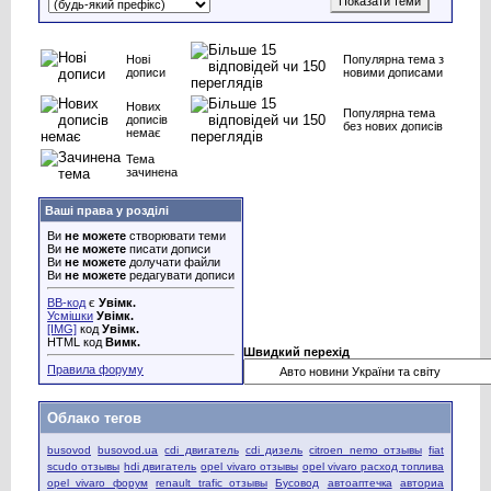
Нові
Популярна тема з
дописи
новими дописами
Нових
Популярна тема
дописів
без нових дописів
немає
Тема
зачинена
Ваші права у розділі
Ви
не можете
створювати теми
Ви
не можете
писати дописи
Ви
не можете
долучати файли
Ви
не можете
редагувати дописи
BB-код
є
Увімк.
Усмішки
Увімк.
[IMG]
код
Увімк.
HTML код
Вимк.
Швидкий перехід
Правила форуму
Облако тегов
busovod
busovod.ua
cdi двигатель
cdi дизель
citroen nemo отзывы
fiat
scudo отзывы
hdi двигатель
opel vivaro отзывы
opel vivaro расход топлива
opel vivaro форум
renault trafic отзывы
Бусовод
автоаптечка
авториа