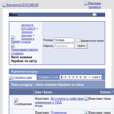
Menu
Автоклуб
БУСОВОД
>
Загальні
форуми
>
Балачки в
Псевдо
Запам'ятати мене
курилці
Пароль
Авто новини
України та світу
Параметри розділу
Сторінка 1 з 15
1
2
3
4
5
6
11
>
Last
»
Теми розділу
: Авто новини України та світу
Тема
/
Автор
Рейтинг
Важливо:
Вступили в действие
изменения к ПДД
Игорь
Важливо:
Отменены