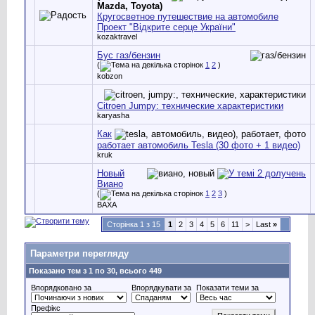
Mazda, Toyota)
Кругосветное путешествие на автомобиле
Проект "Відкрите серце України"
kozaktravel
Бус газ/бензин
(
1
2
)
kobzon
Citroen Jumpy: технические характеристики
karyasha
Как
работает автомобиль Tesla (30 фото + 1 видео)
kruk
Новый
Виано
(
1
2
3
)
ВАХА
Сторінка 1 з 15
1
2
3
4
5
6
11
>
Last
»
Параметри перегляду
Показано тем з 1 по 30, всього 449
Впорядковано за
Впорядкувати за
Показати теми за
Префікс