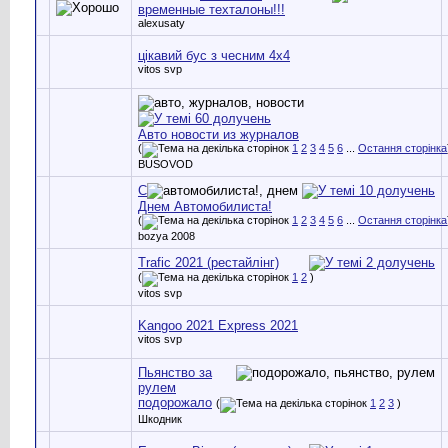
временные техталоны!!!
alexusaty
цікавий бус з чесним 4х4
vitos svp
Авто новости из журналов
(
1
2
3
4
5
6
...
Остання сторінка
BUSOVOD
С
Днем Автомобилиста!
(
1
2
3
4
5
6
...
Остання сторінка
bozya 2008
Trafic 2021 (рестайлінг)
(
1
2
)
vitos svp
Kangoo 2021 Express 2021
vitos svp
Пьянство за
рулем
подорожало
(
1
2
3
)
Шкодник