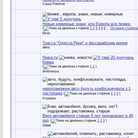
Саша Рокитне
Новые номерные знаки, или Европа все ближе.
(
1
2
3
4
5
6
...
Остання сторінка
Беза
Трасса "Одесса-Рени" и бессарабским вином
abez
Новости
Киева
(
1
2
)
dmishanya
нерозтаможені авто будуть конфісковувати з 1
листопада
(
1
2
3
)
Freedom
Ввоз автомобиля старше 8 лет подорожает в 40
раз
(
1
2
3
)
DIMA