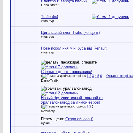
Електро Віваро(та клони)
Gena-street
Trafic 4x4
vitos svp
Циганський клон Trafic (концепт)
vitos svp
Нове покоління міні буса від Renault
vitos svp
Спешите делать пассажира!
(
1
2
3
4
5
6
...
Остання сторінка
Darts-Trafik
Новый футуристичный трамвай от
Уралвагонзавод за лимон евров!
(
1
2
)
alexusaty
Переміщено:
Скоро обноаа ))
жужик
помогите вибрать мотоблок