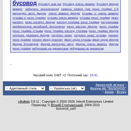
бусовод
бусовод ком юа
бусовод опель виваро
бусовод форум
виваро
забилась канализация
замена ремня грм рено трафик 1.9
мерседес вито форум
опель виваро форум
отзывы о опель виваро
отзывы о рено трафик
отзывы опель виваро
отзывы рено трафик
пежо
експерт
пежо експерт форум
расход топлива рено трафик
регулировка
карбюратора китайской бензопилы
рено мастер форум
рено трафик
рено трафик отзывы
рено трафик расход топлива
рено трафик форум
ситроен джампер форум
ситроен немо
ситроен немо отзывы
тюнинг
рено трафик
тюнинг форд транзит
фиат скудо отзывы
фиат скудо форум
форум бусоводов
форум мерседес вито
форум опель виваро
форум
рено трафик
чебурашка на украинском
чебурашка по украински
Часовий пояс GMT +2. Поточний час:
10:41
.
Зворотній зв'язок
-
Форум АК "BUSOVOD"
-
Архів
-
Вгору
vBulletin
3.8.11 ; Copyright © 2000-2026 Jelsoft Enterprises Limited
Переклад: ©
Віталій Стопчанський
, 2004-2010
busovod_ua©