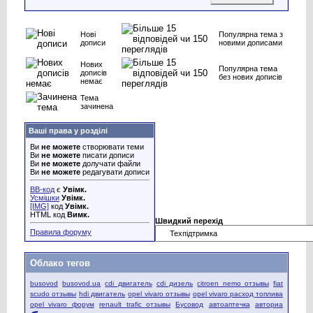
Нові
Популярна тема з
дописи
новими дописами
Нових
Популярна тема
дописів
без нових дописів
немає
Тема
зачинена
Ваші права у розділі
Ви
не можете
створювати теми
Ви
не можете
писати дописи
Ви
не можете
долучати файли
Ви
не можете
редагувати дописи
BB-код
є
Увімк.
Усмішки
Увімк.
[IMG]
код
Увімк.
HTML код
Вимк.
Швидкий перехід
Правила форуму
Облако тегов
busovod
busovod.ua
cdi двигатель
cdi дизель
citroen nemo отзывы
fiat
scudo отзывы
hdi двигатель
opel vivaro отзывы
opel vivaro расход топлива
opel vivaro форум
renault trafic отзывы
Бусовод
автоаптечка
авториа