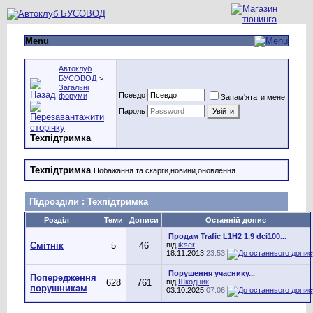
Menu
Автоклуб
БУСОВОД
>
Загальні
Псевдо
форуми
Запам'ятати мене
Пароль
Техпідтримка
Техпідтримка
Побажання та скарги,новини,оновлення
Підрозділи
: Техпідтримка
Розділ
Теми
Дописи
Останній допис
Продам Trafic L1H2 1.9 dci100...
Смітнік
5
46
від
ikser
18.11.2013
23:53
Порушення учаснику...
Попередження
628
761
від
Шкодник
порушникам
03.10.2025
07:06