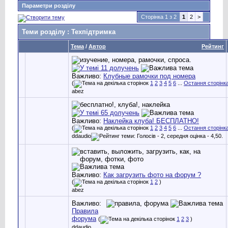
Параметри розділу
Сторінка 1 з 2
1
2
>
Теми розділу
: Техпідтримка
Тема
/
Автор
Рейтинг
Важливо:
Клубные рамочки под номера
(
1
2
3
4
5
6
...
Остання сторінк
abez
Важливо:
Наклейка клуба! БЕСПЛАТНО!
(
1
2
3
4
5
6
...
Остання сторінк
ddaudio
Важливо:
Как загрузить фото на форум ?
(
1
2
)
abez
Важливо:
Правила
форума
(
1
2
3
)
ddaudio