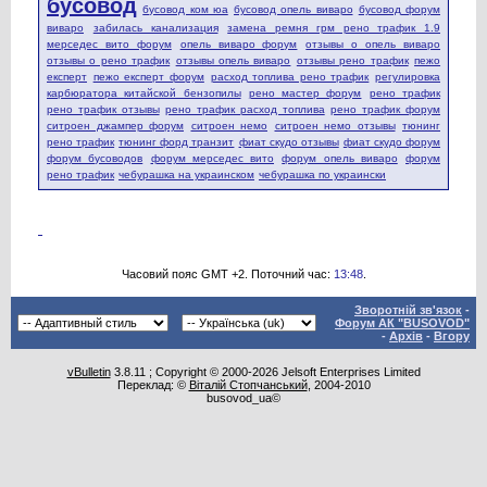
бусовод
бусовод ком юа
бусовод опель виваро
бусовод форум
виваро
забилась канализация
замена ремня грм рено трафик 1.9
мерседес вито форум
опель виваро форум
отзывы о опель виваро
отзывы о рено трафик
отзывы опель виваро
отзывы рено трафик
пежо
експерт
пежо експерт форум
расход топлива рено трафик
регулировка
карбюратора китайской бензопилы
рено мастер форум
рено трафик
рено трафик отзывы
рено трафик расход топлива
рено трафик форум
ситроен джампер форум
ситроен немо
ситроен немо отзывы
тюнинг
рено трафик
тюнинг форд транзит
фиат скудо отзывы
фиат скудо форум
форум бусоводов
форум мерседес вито
форум опель виваро
форум
рено трафик
чебурашка на украинском
чебурашка по украински
Часовий пояс GMT +2. Поточний час:
13:48
.
Зворотній зв'язок
-
Форум АК "BUSOVOD"
-
Архів
-
Вгору
vBulletin
3.8.11 ; Copyright © 2000-2026 Jelsoft Enterprises Limited
Переклад: ©
Віталій Стопчанський
, 2004-2010
busovod_ua©