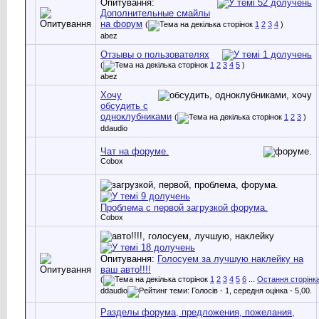
Опитування:
Дополнительные смайлы
на форум
(
1
2
3
4
)
abez
Отзывы о пользователях
(
1
2
3
4
5
)
abez
Хочу
обсудить с
одноклубниками
(
1
2
3
)
ddaudio
Чат на форуме.
Cobox
Проблема с первой загрузкой форума.
Cobox
Опитування:
Голосуем за лучшую наклейку на
ваш авто!!!!
(
1
2
3
4
5
6
...
Остання сторінк
ddaudio
Разделы форума, предложения, пожелания,