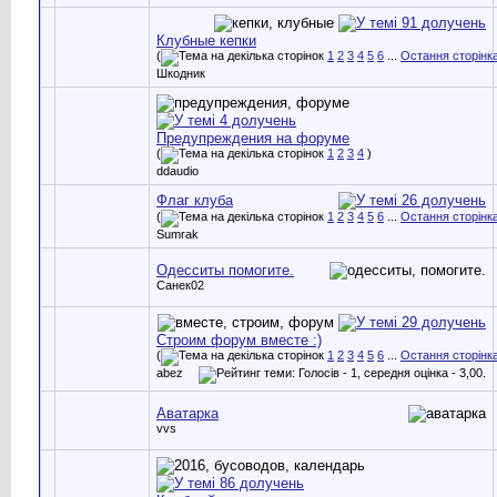
Клубные кепки
(
1
2
3
4
5
6
...
Остання сторінк
Шкодник
Предупреждения на форуме
(
1
2
3
4
)
ddaudio
Флаг клуба
(
1
2
3
4
5
6
...
Остання сторінк
Sumrak
Одесситы помогите.
Санек02
Строим форум вместе :)
(
1
2
3
4
5
6
...
Остання сторінк
abez
Аватарка
vvs