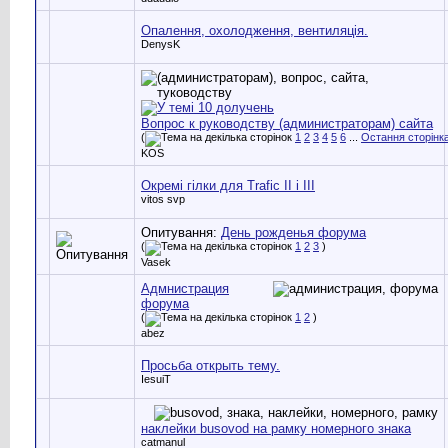
Опалення, охолодження, вентиляція.
DenysK
Вопрос к руководству (администраторам) сайта
(
1
2
3
4
5
6
...
Остання сторінк
KOS
Окремі гілки для Trafic II i III
vitos svp
Опитування:
День рожденья форума
(
1
2
3
)
Vasek
Адмнистрация
форума
(
1
2
)
abez
Просьба открыть тему.
IesuiT
наклейки busovod на рамку номерного знака
catmanul