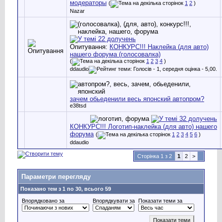
модераторы
(
1
2
)
Nazar
Опитування:
КОНКУРС!!! Наклейка (для авто)
нашего форума (голосовалка)
(
1
2
3
4
)
ddaudio
зачем обьеденили весь японский автопром?
e38tsd
КОНКУРС!!! Логотип-наклейка (для авто) нашего
форума
(
1
2
3
4
5
6
)
ddaudio
Сторінка 1 з 2
1
2
>
Параметри перегляду
Показано тем з 1 по 30, всього 59
Впорядковано за
Впорядкувати за
Показати теми за