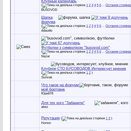
Клубный календарь
(
1
2
3
4
5
6
...
Остання сторінк
BUSOVOD
Шапка
форума
(
1
2
3
4
5
6
...
Остання сторінк
ddaudio
Футболки з символікою "busovod.com"
(
1
2
3
4
5
6
...
Остання сторінк
Nazar
Клубное СТО БУСОВОДОВ Интересует мнение
(
1
2
)
Sumrak
Что такое на форуме
мой бортовик
Юрий78
Для тех кого "Забанили"
abez
Репутация
(
1
2
)
Horton