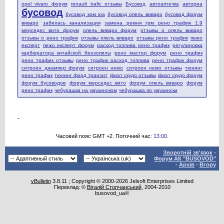
opel vivaro форум
renault trafic отзывы
Бусовод
автоаптечка
авториа
бусовод
бусовод ком юа
бусовод опель виваро
бусовод форум
виваро
забилась канализация
замена ремня грм рено трафик 1.9
мерседес вито форум
опель виваро форум
отзывы о опель виваро
отзывы о рено трафик
отзывы опель виваро
отзывы рено трафик
пежо
експерт
пежо експерт форум
расход топлива рено трафик
регулировка
карбюратора китайской бензопилы
рено мастер форум
рено трафик
рено трафик отзывы
рено трафик расход топлива
рено трафик форум
ситроен джампер форум
ситроен немо
ситроен немо отзывы
тюнинг
рено трафик
тюнинг форд транзит
фиат скудо отзывы
фиат скудо форум
форум бусоводов
форум мерседес вито
форум опель виваро
форум
рено трафик
чебурашка на украинском
чебурашка по украински
Часовий пояс GMT +2. Поточний час:
13:00
.
Зворотній зв'язок
-
Форум АК "BUSOVOD"
-
Архів
-
Вгору
vBulletin
3.8.11 ; Copyright © 2000-2026 Jelsoft Enterprises Limited
Переклад: ©
Віталій Стопчанський
, 2004-2010
busovod_ua©