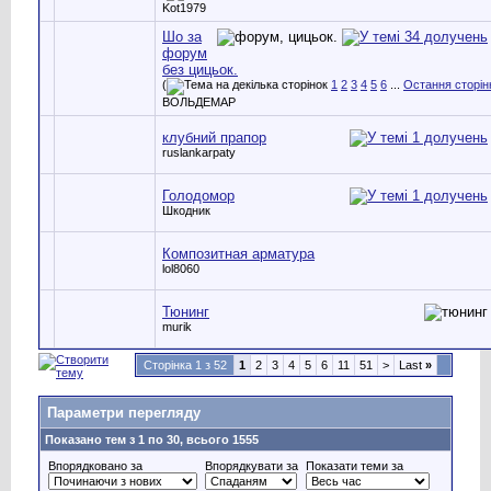
Kot1979
Шо за
форум
без цицьок.
(
1
2
3
4
5
6
...
Остання сторін
ВОЛЬДЕМАР
клубний прапор
ruslankarpaty
Голодомор
Шкодник
Композитная арматура
lol8060
Тюнинг
murik
Сторінка 1 з 52
1
2
3
4
5
6
11
51
>
Last
»
Параметри перегляду
Показано тем з 1 по 30, всього 1555
Впорядковано за
Впорядкувати за
Показати теми за