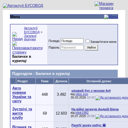
Menu
Автоклуб
БУСОВОД
>
Загальні
форуми
Псевдо
Запам'ятати мене
Пароль
Балачки в
курилці
Підрозділи
: Балачки в курилці
Розділ
Теми
Дописи
Останній допис
Авто
цікавий бус з чесним 4х4
новини
448
3.492
від
vitos svp
України та
30.03.2026
10:43
світу
Зустрічі та
На війні загинув Андрій Бірча
від
kilok1982
життя
69
12.603
20.07.2025
20:58
клубу
PavelV знову небус 😂
Вітання та