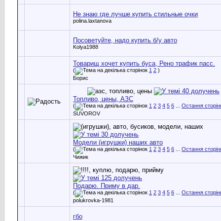
Не знаю где лучше купить стильные очки
polina.laxtanova
Посоветуйте, надо купить б/у авто
Kolya1988
Товарищ хочет купить буса, Рено трафик пасс.
(
1
2
)
Борис
Топливо, цены, АЗС
(
1
2
3
4
5
6
...
Остання сторін
SUVOROV
Модели (игрушки) наших авто
(
1
2
3
4
5
6
...
Остання сторін
Чижик
Подарю. Приму в дар.
(
1
2
3
4
5
6
...
Остання сторін
polukrovka-1981
гбо