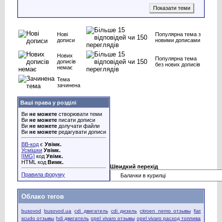
Нові
Популярна тема з
дописи
новими дописами
Нових
Популярна тема
дописів
без нових дописів
немає
Тема
зачинена
Ваші права у розділі
Ви
не можете
створювати теми
Ви
не можете
писати дописи
Ви
не можете
долучати файли
Ви
не можете
редагувати дописи
BB-код
є
Увімк.
Усмішки
Увімк.
[IMG]
код
Увімк.
HTML код
Вимк.
Швидкий перехід
Правила форуму
Облако тегов
busovod
busovod.ua
cdi двигатель
cdi дизель
citroen nemo отзывы
fiat
scudo отзывы
hdi двигатель
opel vivaro отзывы
opel vivaro расход топлива