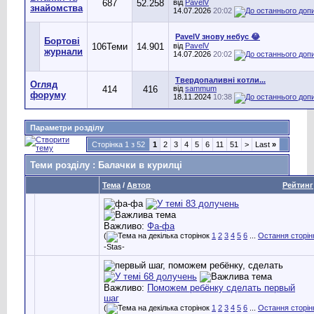
687
52.258
від
PavelV
знайомства
14.07.2026
20:02
PavelV знову небус 😂
Бортові
106
Теми
14.901
від
PavelV
журнали
14.07.2026
20:02
Твердопаливні котли...
Огляд
414
416
від
sammum
форуму
18.11.2024
10:38
Параметри розділу
Сторінка 1 з 52
1
2
3
4
5
6
11
51
>
Last
»
Теми розділу
: Балачки в курилці
Тема
/
Автор
Рейтинг
Важливо:
Фа-фа
(
1
2
3
4
5
6
...
Остання сторін
-Stas-
Важливо:
Поможем ребёнку сделать первый
шаг
(
1
2
3
4
5
6
...
Остання сторін