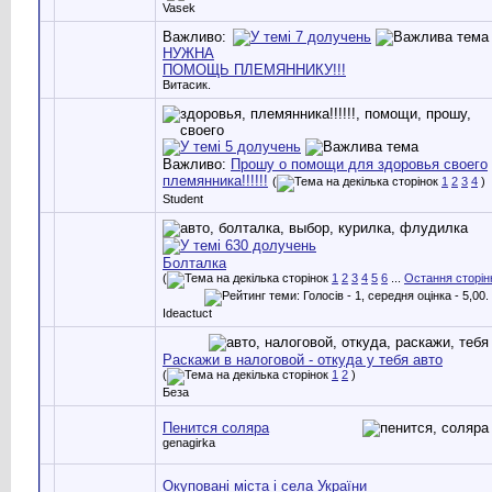
Vasek
Важливо:
НУЖНА
ПОМОЩЬ ПЛЕМЯННИКУ!!!
Витасик.
Важливо:
Прошу о помощи для здоровья своего
племянника!!!!!!
(
1
2
3
4
)
Student
Болталка
(
1
2
3
4
5
6
...
Остання сторін
Ideactuct
Раскажи в налоговой - откуда у тебя авто
(
1
2
)
Беза
Пенится соляра
genagirka
Окуповані міста і села України