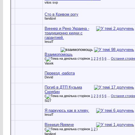
vitos svp
Сто в Кривом рогу
fandizel
Виннер и Рено Украина -
традиционно кидки с
гарантией.
IesuiT
Взаимопомощь
(
1
2
3
4
5
6
...
Остання сторін
Vasek
Переезд -работа
Devid
Погиб в ДТП Кузьма
Скрябин
(
1
2
3
4
5
6
...
Остання сторін
SI27
Я паркуюсь как в хлеву.
IesuiT
Вінниця-Яремче
(
1
2
)
fandizel