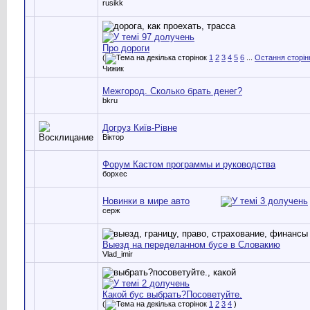
rusikk
Про дороги
(
1
2
3
4
5
6
...
Остання сторін
Чижик
Межгород. Сколько брать денег?
bkru
Догруз Київ-Рівне
Віктор
Форум Кастом программы и руководства
борхес
Новинки в мире авто
серж
Выезд на переделанном бусе в Словакию
Vlad_imir
Какой бус выбрать?Посоветуйте.
(
1
2
3
4
)