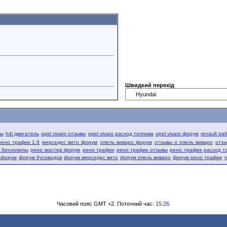
Швидкий перехід
вы
hdi двигатель
opel vivaro отзывы
opel vivaro расход топлива
opel vivaro форум
renault tra
рено трафик 1.9
мерседес вито форум
опель виваро форум
отзывы о опель виваро
отзы
й бензопилы
рено мастер форум
рено трафик
рено трафик отзывы
рено трафик расход т
 форум
форум бусоводов
форум мерседес вито
форум опель виваро
форум рено трафик
ч
Часовий пояс GMT +2. Поточний час:
15:26
.