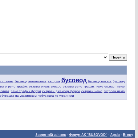
бусовод
fic отзывы
Бусовод
автоаптечка
авториа
бусовод ком юа
бусовод
вы о рено трафик
отзывы опель виваро
отзывы рено трафик
пежо експерт
пежо
оплива
рено трафик форум
ситроен джампер форум
ситроен немо
ситроен немо
ебурашка на украинском
чебурашка по украински
Зворотній зв'язок
-
Форум АК "BUSOVOD"
-
Архів
-
Вгору