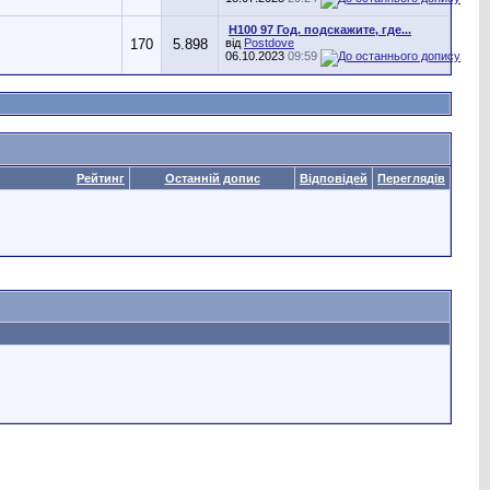
H100 97 Год. подскажите, где...
170
5.898
від
Postdove
06.10.2023
09:59
Рейтинг
Останній допис
Відповідей
Переглядів