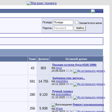
Псевдо
Запам'ятати мене
Пароль
Теми
Дописи
Останній допис
Продаю остатки буса Н100 1998г
43
803
від
nova
24.09.2024
17:26
Задержка при запуске...
591
14.755
від
maximitsu
14.11.2024
09:14
Ручной тормоз
280
9.120
від
avtomobilpro
21.10.2025
13:31
Ремонт кондиционера
256
5.938
від
М'арк
18.07.2023
20:24