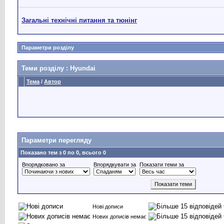
Загальні технічні питання та тюнінг
Параметри розділу
Теми розділу
: Hyundai
Тема
/
Автор
Параметри перегляду
Показано тем з 0 по 0, всього 0
Впорядковано за
Впорядкувати за
Показати теми за
Нові дописи
Нових дописів немає