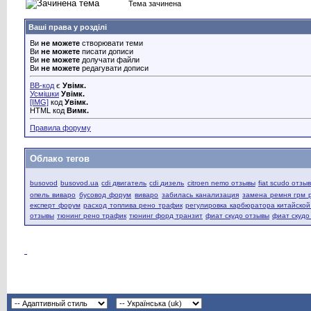
Тема зачинена
Ваші права у розділі
Ви
не можете
створювати теми
Ви
не можете
писати дописи
Ви
не можете
долучати файли
Ви
не можете
редагувати дописи
BB-код
є
Увімк.
Усмішки
Увімк.
[IMG]
код
Увімк.
HTML код
Вимк.
Правила форуму
Облако тегов
busovod
busovod.ua
cdi двигатель
cdi дизель
citroen nemo отзывы
fiat scudo отзы
опель виваро
бусовод форум
виваро
забилась канализация
замена ремня грм 
експерт форум
расход топлива рено трафик
регулировка карбюратора китайско
отзывы
тюнинг рено трафик
тюнинг форд транзит
фиат скудо отзывы
фиат скудо