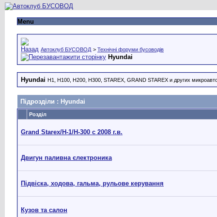
Menu
Автоклуб БУСОВОД
>
Технічні форуми бусоводів
Hyundai
Hyundai
H1, H100, H200, H300, STAREX, GRAND STAREX и других микроавто
Підрозділи
: Hyundai
Розділ
Grand Starex/H-1/H-300 с 2008 г.в.
Двигун паливна єлектроника
Підвіска, ходова, гальма, рульове керування
Кузов та салон