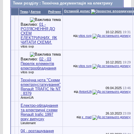
Теми розділу
: Технічна документація на електрику
Останній допис
Тема
/
Автор
Рейтинг
Важливо:
01 -
РОЗ'ЯСНЕННЯ ДО
10.12.2021
19:31
СХЕМ
від
vitos svp
ЕЛЕКТРИЧНИХ. ЯК
ЧИТАТИ СХЕМИ.
vitos svp
Важливо:
02 - 03
10.12.2021
19:29
Перелік елементів
від
vitos svp
електрообладнання
vitos svp
Технічна нота "Схеми
електроустаткування"
09.04.2025
13:46
Renault TRAFIC № NT
від
AntonUA
: 8379
AntonUA
Електро-обладнання
та електричні схеми
26.10.2023
23:09
Renault trafic 1997
від
x_mad
року випуску
Lieutenant
04 - розташування