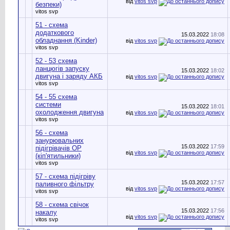
від
vitos svp
безпеки)
vitos svp
51 - схема
додаткового
15.03.2022
18:08
обладнання (Kinder)
від
vitos svp
vitos svp
52 - 53 схема
ланцюгів запуску
15.03.2022
18:02
двигуна і заряду АКБ
від
vitos svp
vitos svp
54 - 55 схема
системи
15.03.2022
18:01
охолодження двигуна
від
vitos svp
vitos svp
56 - схема
занурювальних
15.03.2022
17:59
підігрівачів ОР
від
vitos svp
(кіп'ятильники)
vitos svp
57 - схема підігріву
15.03.2022
17:57
паливного фільтру
від
vitos svp
vitos svp
58 - схема свічок
15.03.2022
17:56
накалу
від
vitos svp
vitos svp