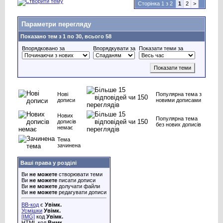
Сторінка 1 з 2
1
2
>
Параметри перегляду
Показано тем з 1 по 30, всього 58
Впорядковано за
Впорядкувати за
Показати теми за
Нові
Популярна тема з
дописи
новими дописами
Нових
Популярна тема
дописів
без нових дописів
немає
Тема
зачинена
Ваші права у розділі
Ви
не можете
створювати теми
Ви
не можете
писати дописи
Ви
не можете
долучати файли
Ви
не можете
редагувати дописи
BB-код
є
Увімк.
Усмішки
Увімк.
[IMG]
код
Увімк.
HTML код
Вимк.