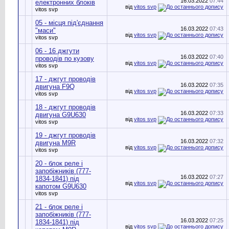
16.03.2022
07:44
електронних блоків
від
vitos svp
vitos svp
05 - місця під'єднання
16.03.2022
07:43
"маси"
від
vitos svp
vitos svp
06 - 16 джгути
16.03.2022
07:40
проводів по кузову
від
vitos svp
vitos svp
17 - джгут проводів
16.03.2022
07:35
двигуна F9Q
від
vitos svp
vitos svp
18 - джгут проводів
16.03.2022
07:33
двигуна G9U630
від
vitos svp
vitos svp
19 - джгут проводів
16.03.2022
07:32
двигуна M9R
від
vitos svp
vitos svp
20 - блок реле і
запобіжників (777-
16.03.2022
07:27
1834-1841) під
від
vitos svp
капотом G9U630
vitos svp
21 - блок реле і
запобіжників (777-
16.03.2022
07:25
1834-1841) під
від
vitos svp