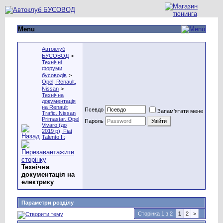
Menu
Автоклуб
БУСОВОД
>
Технічні
форуми
бусоводів
>
Opel, Renault,
Nissan
>
Технічна
документація
на Renault
Псевдо
Запам'ятати мене
Trafic, Nissan
Primastar, Оpel
Пароль
Vivaro (до
2019 р), Fiat
Talento II:
Технічна
документація на
електрику
Параметри розділу
Сторінка 1 з 2
1
2
>