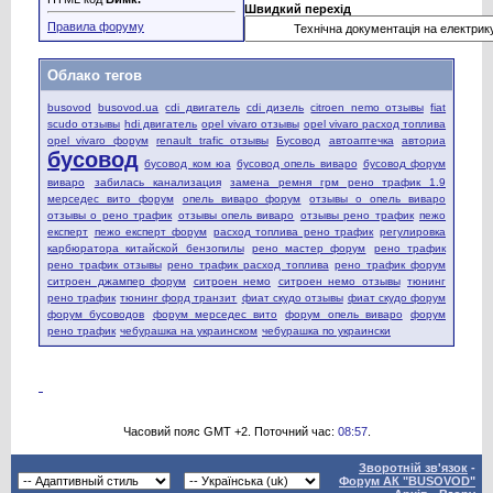
Швидкий перехід
Правила форуму
Облако тегов
busovod
busovod.ua
cdi двигатель
cdi дизель
citroen nemo отзывы
fiat
scudo отзывы
hdi двигатель
opel vivaro отзывы
opel vivaro расход топлива
opel vivaro форум
renault trafic отзывы
Бусовод
автоаптечка
авториа
бусовод
бусовод ком юа
бусовод опель виваро
бусовод форум
виваро
забилась канализация
замена ремня грм рено трафик 1.9
мерседес вито форум
опель виваро форум
отзывы о опель виваро
отзывы о рено трафик
отзывы опель виваро
отзывы рено трафик
пежо
експерт
пежо експерт форум
расход топлива рено трафик
регулировка
карбюратора китайской бензопилы
рено мастер форум
рено трафик
рено трафик отзывы
рено трафик расход топлива
рено трафик форум
ситроен джампер форум
ситроен немо
ситроен немо отзывы
тюнинг
рено трафик
тюнинг форд транзит
фиат скудо отзывы
фиат скудо форум
форум бусоводов
форум мерседес вито
форум опель виваро
форум
рено трафик
чебурашка на украинском
чебурашка по украински
Часовий пояс GMT +2. Поточний час:
08:57
.
Зворотній зв'язок
-
Форум АК "BUSOVOD"