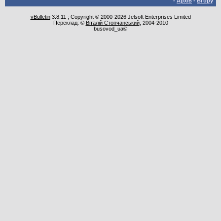
-
Архів
-
Вгору
vBulletin
3.8.11 ; Copyright © 2000-2026 Jelsoft Enterprises Limited
Переклад: ©
Віталій Стопчанський
, 2004-2010
busovod_ua©