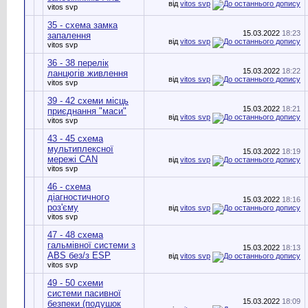
від
vitos svp
vitos svp
35 - схема замка
15.03.2022
18:23
запалення
від
vitos svp
vitos svp
36 - 38 перелік
15.03.2022
18:22
ланцюгів живлення
від
vitos svp
vitos svp
39 - 42 схеми місць
15.03.2022
18:21
приєднання "маси"
від
vitos svp
vitos svp
43 - 45 схема
мультиплексної
15.03.2022
18:19
мережі CAN
від
vitos svp
vitos svp
46 - схема
діагностичного
15.03.2022
18:16
роз'єму
від
vitos svp
vitos svp
47 - 48 схема
гальмівної системи з
15.03.2022
18:13
ABS без/з ESP
від
vitos svp
vitos svp
49 - 50 схеми
системи пасивної
15.03.2022
18:09
безпеки (подушок