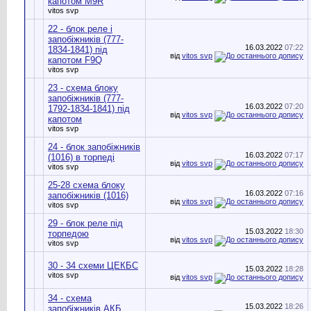
капотом M9R
vitos svp
22 - блок реле і
запобіжників (777-
16.03.2022
07:22
1834-1841) під
від
vitos svp
капотом F9Q
vitos svp
23 - схема блоку
запобіжників (777-
16.03.2022
07:20
1792-1834-1841) під
від
vitos svp
капотом
vitos svp
24 - блок запобіжників
16.03.2022
07:17
(1016) в торпеді
від
vitos svp
vitos svp
25-28 схема блоку
16.03.2022
07:16
запобіжників (1016)
від
vitos svp
vitos svp
29 - блок реле під
15.03.2022
18:30
торпедою
від
vitos svp
vitos svp
30 - 34 схеми ЦЕКБС
15.03.2022
18:28
vitos svp
від
vitos svp
34 - схема
15.03.2022
18:26
запобіжників АКБ