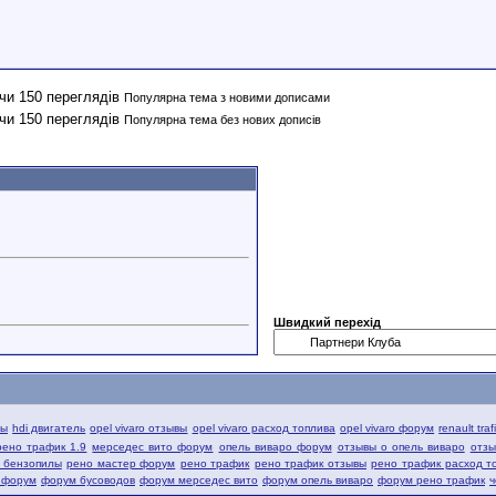
Популярна тема з новими дописами
Популярна тема без нових дописів
Швидкий перехід
вы
hdi двигатель
opel vivaro отзывы
opel vivaro расход топлива
opel vivaro форум
renault tra
рено трафик 1.9
мерседес вито форум
опель виваро форум
отзывы о опель виваро
отзы
й бензопилы
рено мастер форум
рено трафик
рено трафик отзывы
рено трафик расход т
 форум
форум бусоводов
форум мерседес вито
форум опель виваро
форум рено трафик
ч