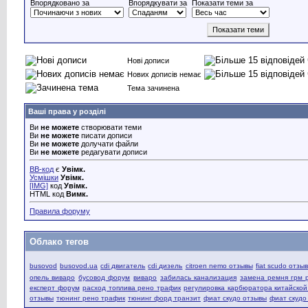
Впорядковано за
Впорядкувати за
Показати теми за
Нові дописи
Нових дописів немає
Тема зачинена
Ваші права у розділі
Ви
не можете
створювати теми
Ви
не можете
писати дописи
Ви
не можете
долучати файли
Ви
не можете
редагувати дописи
BB-код
є
Увімк.
Усмішки
Увімк.
[IMG]
код
Увімк.
HTML код
Вимк.
Правила форуму
Облако тегов
busovod
busovod.ua
cdi двигатель
cdi дизель
citroen nemo отзывы
fiat scudo отзы
опель виваро
бусовод форум
виваро
забилась канализация
замена ремня грм 
експерт форум
расход топлива рено трафик
регулировка карбюратора китайско
отзывы
тюнинг рено трафик
тюнинг форд транзит
фиат скудо отзывы
фиат скудо