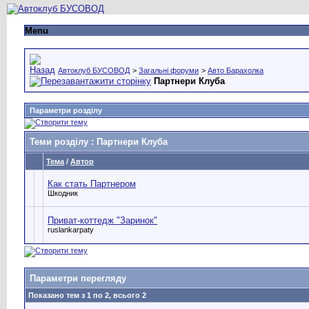
Menu
Автоклуб БУСОВОД
>
Загальні форуми
>
Авто Барахолка
Партнери Клуба
Параметри розділу
Теми розділу
: Партнери Клуба
Тема
/
Автор
Как стать Партнером
Шкодник
Приват-коттедж "Заринок"
ruslankarpaty
Параметри перегляду
Показано тем з 1 по 2, всього 2