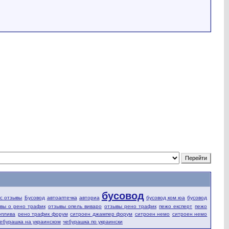
бусовод
fic отзывы
Бусовод
автоаптечка
авториа
бусовод ком юа
бусовод
вы о рено трафик
отзывы опель виваро
отзывы рено трафик
пежо експерт
пежо
оплива
рено трафик форум
ситроен джампер форум
ситроен немо
ситроен немо
ебурашка на украинском
чебурашка по украински