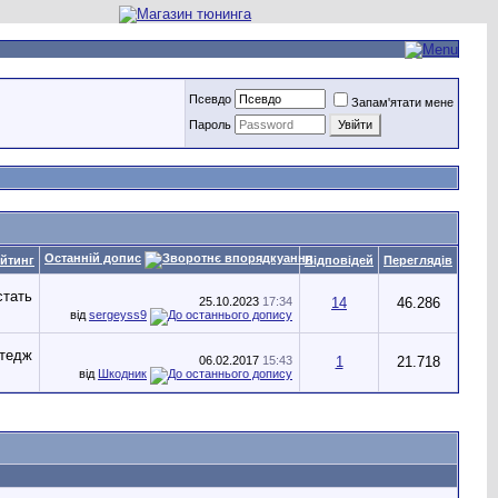
Псевдо
Запам'ятати мене
Пароль
Останній допис
йтинг
Відповідей
Переглядів
25.10.2023
17:34
14
46.286
від
sergeyss9
06.02.2017
15:43
1
21.718
від
Шкодник