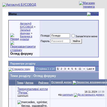
Menu
Автоклуб
БУСОВОД
>
Загальні
форуми
>
Псевдо
Балачки в
Запам'ятати мене
курилці
Пароль
Огляд форуму
Параметри розділу
Сторінка 1 з 14
1
2
3
4
5
6
11
>
Last
»
Теми розділу
: Огляд форуму
Останній допис
Тема
/
Автор
Рейтинг
Твердопаливні котли
18.11.2024
10:38
"Ретра"
від
sammum
sammum