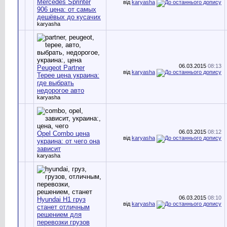
Mercedes Sprinter
від
karyasha
906 цена: от самых
дешёвых до кусачих
karyasha
06.03.2015
08:13
Peugeot Partner
від
karyasha
Tepee цена украина:
где выбрать
недорогое авто
karyasha
06.03.2015
08:12
Opel Combo цена
від
karyasha
украина: от чего она
зависит
karyasha
06.03.2015
08:10
Hyundai H1 груз
від
karyasha
станет отличным
решением для
перевозки грузов