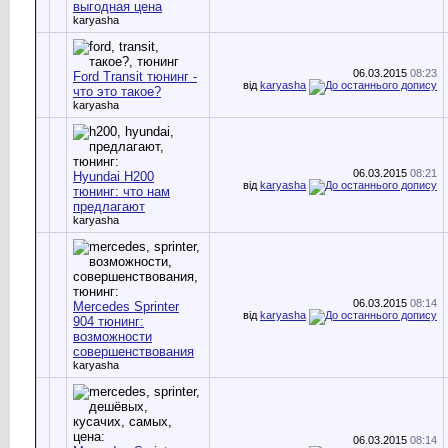
выгодная цена
karyasha
06.03.2015
08:23
Ford Transit тюнинг -
від
karyasha
что это такое?
karyasha
06.03.2015
08:21
Hyundai H200
від
karyasha
тюнинг: что нам
предлагают
karyasha
06.03.2015
08:14
Mercedes Sprinter
від
karyasha
904 тюнинг:
возможности
совершенствования
karyasha
06.03.2015
08:14