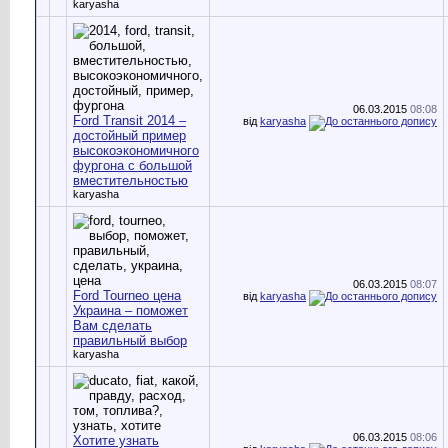
karyasha
06.03.2015
08:08
Ford Transit 2014 –
від
karyasha
достойный пример
высокоэкономичного
фургона с большой
вместительностью
karyasha
06.03.2015
08:07
Ford Tourneo цена
від
karyasha
Украина – поможет
Вам сделать
правильный выбор
karyasha
06.03.2015
08:06
Хотите узнать