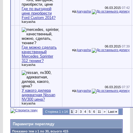
06.03.2015
07:42
Где по выгодной
від
karyasha
цене приобрести
Ford Custom 2014?
karyasha
06.03.2015
07:39
Где можно сделать
від
karyasha
качественный
Mercedes Sprinter
312 тюнинг?
karyasha
06.03.2015
07:37
У какого дилера
від
karyasha
адекватная Nissan
NV300 цена?
karyasha
Сторінка 1 з 14
1
2
3
4
5
6
11
>
Last
»
Параметри перегляду
Показано тем з 1 по 30, всього 415