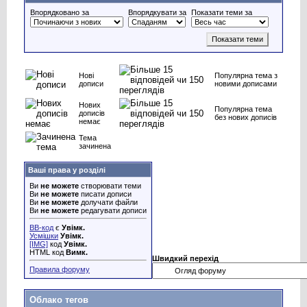
Впорядковано за
Впорядкувати за
Показати теми за
Нові
Популярна тема з
дописи
новими дописами
Нових
Популярна тема
дописів
без нових дописів
немає
Тема
зачинена
Ваші права у розділі
Ви
не можете
створювати теми
Ви
не можете
писати дописи
Ви
не можете
долучати файли
Ви
не можете
редагувати дописи
BB-код
є
Увімк.
Усмішки
Увімк.
[IMG]
код
Увімк.
HTML код
Вимк.
Швидкий перехід
Правила форуму
Облако тегов