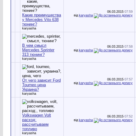
06.03.2015
07:59
Какие преимущества
від
karyasha
у Mercedes Vito 638
тюнинг?
karyasha
В чем смысл
06.03.2015
07:58
Mercedes Sprinter
від
karyasha
313 тюнинг?
karyasha
06.03.2015
07:57
От чего зависит Ford
від
karyasha
Tourneo цена
Украина?
karyasha
Volkswagen Volt
06.03.2015
07:52
расход:
від
karyasha
рассчитываем
топливо
karyasha