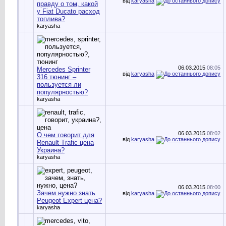
від
karyasha
правду о том, какой
у Fiat Ducato расход
топлива?
karyasha
06.03.2015
08:05
Mercedes Sprinter
від
karyasha
316 тюнинг –
пользуется ли
популярностью?
karyasha
06.03.2015
08:02
О чем говорит для
від
karyasha
Renault Trafic цена
Украина?
karyasha
06.03.2015
08:00
Зачем нужно знать
від
karyasha
Peugeot Expert цена?
karyasha