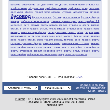
busovod
busovod.ua
cdi двигатель
cdi дизель
citroen nemo отзывы
fiat
scudo отзывы
hdi двигатель
opel vivaro отзывы
opel vivaro расход топлива
opel vivaro форум
renault trafic отзывы
Бусовод
автоаптечка
авториа
бусовод
бусовод ком юа
бусовод опель виваро
бусовод форум
виваро
забилась канализация
замена ремня грм рено трафик 1.9
мерседес вито форум
опель виваро форум
отзывы о опель виваро
отзывы о рено трафик
отзывы опель виваро
отзывы рено трафик
пежо
експерт
пежо експерт форум
расход топлива рено трафик
регулировка
карбюратора китайской бензопилы
рено мастер форум
рено трафик
рено трафик отзывы
рено трафик расход топлива
рено трафик форум
ситроен джампер форум
ситроен немо
ситроен немо отзывы
тюнинг
рено трафик
тюнинг форд транзит
фиат скудо отзывы
фиат скудо форум
форум бусоводов
форум мерседес вито
форум опель виваро
форум
рено трафик
чебурашка на украинском
чебурашка по украински
Часовий пояс GMT +2. Поточний час:
10:37
.
Зворотній зв'язок
-
Форум АК "BUSOVOD"
-
Архів
-
Вгору
vBulletin
3.8.11 ; Copyright © 2000-2026 Jelsoft Enterprises Limited
Переклад: ©
Віталій Стопчанський
, 2004-2010
busovod_ua©