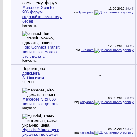
Mercedes Sprinter
11.09.2019
19:43
906 форум:
від
Григорий.
задавайте сами тему
бесед
karyasha
12.07.2015
14:25
Ford Connect Transit
від
Exclects
тюнинг: как можно
это сделать
karyasha
Переміщено:
допомога
-
АТОшникам
SERHO
06.03.2015
08:26
Mercedes Vito 638
від
karyasha
тюнинг: как делать
karyasha
06.03.2015
08:24
Hyundai Starex цена
від
karyasha
украина: где самая