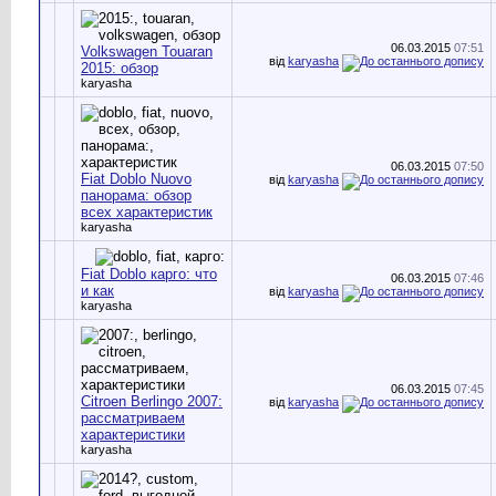
06.03.2015
07:51
Volkswagen Touaran
від
karyasha
2015: обзор
karyasha
06.03.2015
07:50
Fiat Doblo Nuovo
від
karyasha
панорама: обзор
всех характеристик
karyasha
Fiat Doblo карго: что
06.03.2015
07:46
и как
від
karyasha
karyasha
06.03.2015
07:45
Citroen Berlingo 2007:
від
karyasha
рассматриваем
характеристики
karyasha