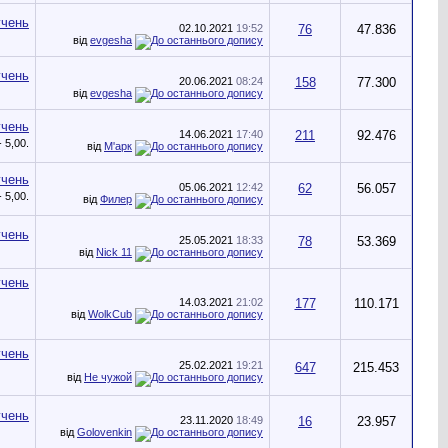
02.10.2021
19:52
76
47.836
від
evgesha
20.06.2021
08:24
158
77.300
від
evgesha
14.06.2021
17:40
211
92.476
від
М'арк
05.06.2021
12:42
62
56.057
від
Филер
25.05.2021
18:33
78
53.369
від
Nick 11
14.03.2021
21:02
177
110.171
від
WolkCub
25.02.2021
19:21
647
215.453
від
Не чужой
23.11.2020
18:49
16
23.957
від
Golovenkin