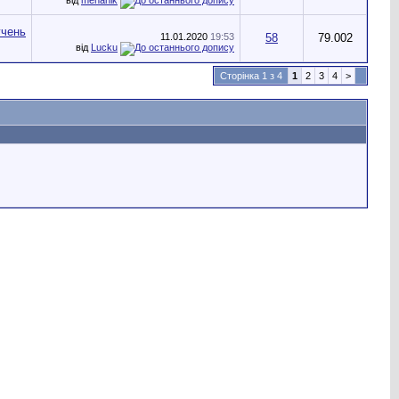
11.01.2020
19:53
58
79.002
від
Lucku
Сторінка 1 з 4
1
2
3
4
>