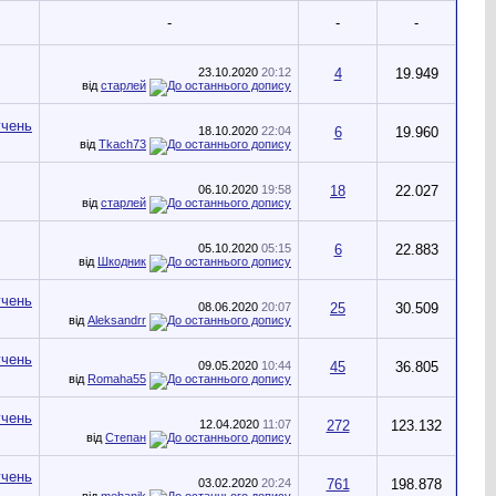
-
-
-
23.10.2020
20:12
4
19.949
від
старлей
18.10.2020
22:04
6
19.960
від
Tkach73
06.10.2020
19:58
18
22.027
від
старлей
05.10.2020
05:15
6
22.883
від
Шкодник
08.06.2020
20:07
25
30.509
від
Aleksandrr
09.05.2020
10:44
45
36.805
від
Romaha55
12.04.2020
11:07
272
123.132
від
Степан
03.02.2020
20:24
761
198.878
від
mehanik