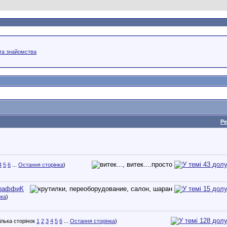
 та знайомства
Ре
4
5
6
...
Остання сторінка
)
 ТраффиК
нка
)
1
2
3
4
5
6
...
Остання сторінка
)