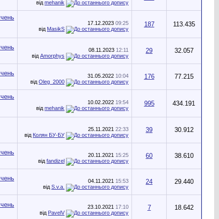
від
mehanik
17.12.2023
09:25
187
113.435
від
MasikS
08.11.2023
12:11
29
32.057
від
Amorphys
31.05.2022
10:04
176
77.215
від
Oleg_2000
10.02.2022
19:54
995
434.191
від
mehanik
25.11.2021
22:33
39
30.912
від
Колян БУ-БУ
20.11.2021
15:25
60
38.610
від
fandizel
04.11.2021
15:53
24
29.440
від
S.v.a.
23.10.2021
17:10
7
18.642
від
PavelV