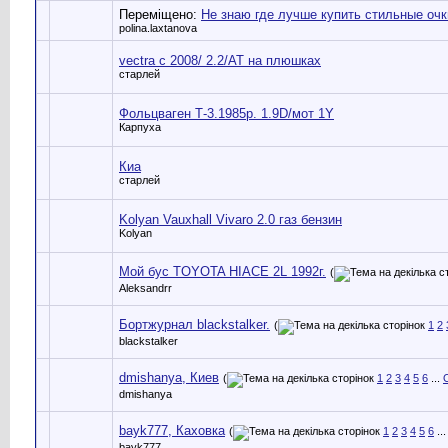
Переміщено:
Не знаю где лучше купить стильные очк
polina.laxtanova
vectra c 2008/ 2.2/AT на плюшках
старлей
Фольцваген Т-3.1985р. 1.9D/мот 1Y
Карпуха
Киа
старлей
Kolyan Vauxhall Vivaro 2.0 газ бензин
Kolyan
Мой бус TOYOTA HIACE 2L 1992г.
(
Aleksandrr
Бортжурнал blackstalker.
(
1
2
blackstalker
dmishanya, Киев
(
1
2
3
4
5
6
...
dmishanya
bayk777, Каховка
(
1
2
3
4
5
6
..
bayk777