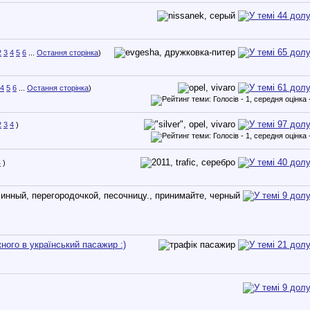
2
3
4
5
6
...
Остання сторінка
)
4
5
6
...
Остання сторінка
)
2
3
4
)
4
)
жного в український пасажир :)