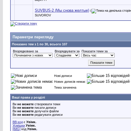
SUVBUS-2 (Мы снова желтые)
(
SUVOROV
Параметри перегляду
Показано тем з 1 по 30, всього 107
Впорядковано за
Впорядкувати за
Показати теми за
Нові дописи
Нових дописів немає
Тема зачинена
Ваші права у розділі
Ви
не можете
створювати теми
Ви
не можете
писати дописи
Ви
не можете
долучати файли
Ви
не можете
редагувати дописи
BB-код
є
Увімк.
Усмішки
Увімк.
[IMG]
код
Увімк.