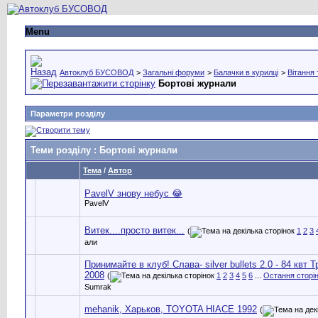
Menu
Автоклуб БУСОВОД
>
Загальні форуми
>
Балачки в курилці
>
Вітання
Бортові журнали
Параметри розділу
Теми розділу
: Бортові журнали
Тема
/
Автор
PavelV знову небус 😂
PavelV
Витек....просто витек...
(
1
2
3
али
Принимайте в клуб! Слава- silver bullets 2.0 - 84 квт
2008
(
1
2
3
4
5
6
...
Остання сторі
Sumrak
mehanik, Xарьков, TOYOTA HIAСE 1992
(