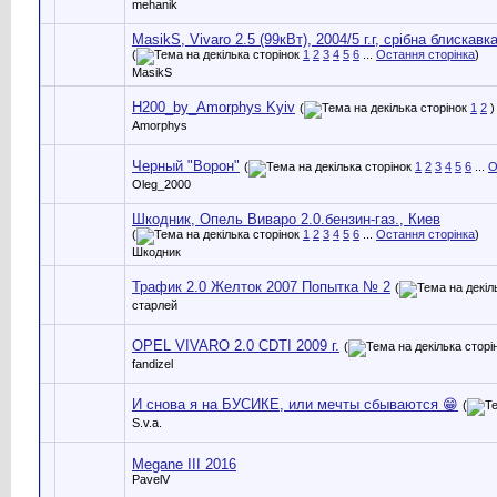
mehanik
MasikS, Vivaro 2.5 (99кВт), 2004/5 г.г, срібна блискавка
(
1
2
3
4
5
6
...
Остання сторінка
)
MasikS
H200_by_Amorphys Kyiv
(
1
2
)
Amorphys
Черный "Ворон"
(
1
2
3
4
5
6
...
О
Oleg_2000
Шкодник, Опель Виваро 2.0.бензин-газ., Киев
(
1
2
3
4
5
6
...
Остання сторінка
)
Шкодник
Трафик 2.0 Желток 2007 Попытка № 2
(
старлей
OPEL VIVARO 2.0 CDTI 2009 г.
(
fandizel
И снова я на БУСИКЕ, или мечты сбываются 😁
(
S.v.a.
Megane III 2016
PavelV