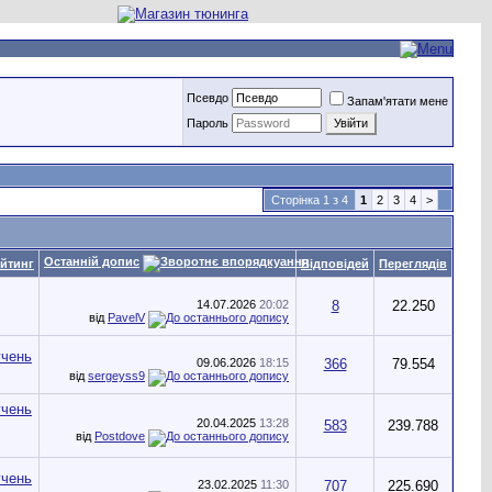
Псевдо
Запам'ятати мене
Пароль
Сторінка 1 з 4
1
2
3
4
>
Останній допис
йтинг
Відповідей
Переглядів
14.07.2026
20:02
8
22.250
від
PavelV
09.06.2026
18:15
366
79.554
від
sergeyss9
20.04.2025
13:28
583
239.788
від
Postdove
23.02.2025
11:30
707
225.690