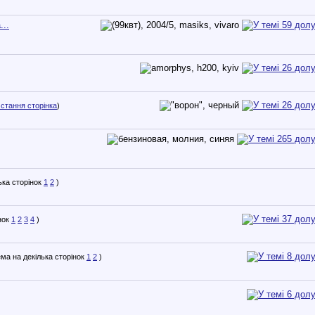
...
стання сторінка
)
1
2
)
1
2
3
4
)
1
2
)