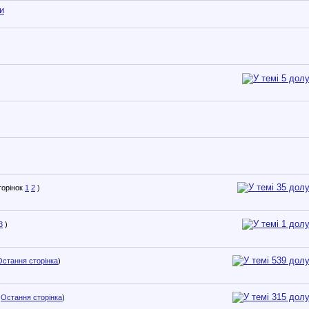
и
1
2
)
3
)
Остання сторінка
)
.
Остання сторінка
)