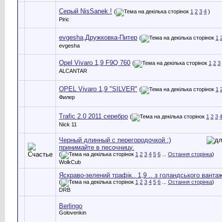
Серый NisSanek !
(
1
2
3
4
)
Piric
evgesha,Дружковка-Питер
(
1
evgesha
Opel Vivaro 1,9 F9Q 760
(
1
2
3
ALCANTAR
OPEL Vivaro 1,9 "SILVER"
(
1
Филер
Trafic 2.0 2011 серебро
(
1
2
3
Nick 11
Черный длинный с перегородочкой :)
принимайте в песочницу.
(
1
2
3
4
5
6
...
Остання сторінка
)
WolkCub
Яскраво-зелений трафік.. 1,9 .. з голандського ванта
(
1
2
3
4
5
6
...
Остання сторінка
)
DRB
Berlingo
Golovenkin