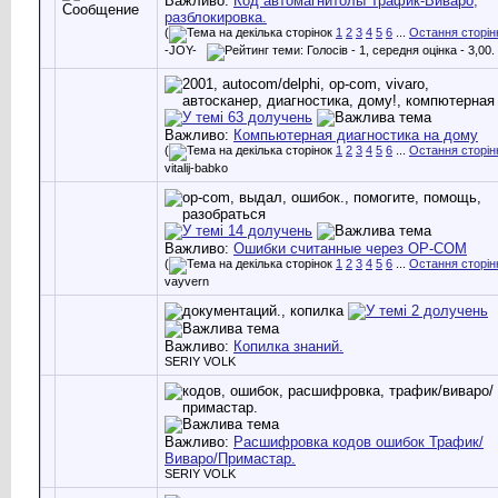
Важливо:
Код автомагнитолы Трафик-Виваро,
разблокировка.
(
1
2
3
4
5
6
...
Остання сторін
-JOY-
Важливо:
Компьютерная диагностика на дому
(
1
2
3
4
5
6
...
Остання сторін
vitalij-babko
Важливо:
Ошибки считанные через OP-COM
(
1
2
3
4
5
6
...
Остання сторін
vayvern
Важливо:
Копилка знаний.
SERIY VOLK
Важливо:
Расшифровка кодов ошибок Трафик/
Виваро/Примастар.
SERIY VOLK