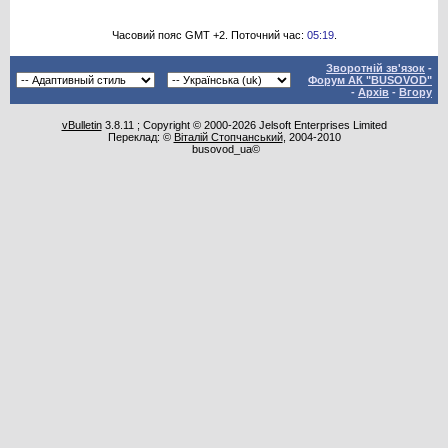
Часовий пояс GMT +2. Поточний час:
05:19
.
Зворотній зв'язок
-
Форум АК "BUSOVOD"
-
Архів
-
Вгору
vBulletin
3.8.11 ; Copyright © 2000-2026 Jelsoft Enterprises Limited
Переклад: ©
Віталій Стопчанський
, 2004-2010
busovod_ua©