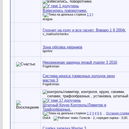
Взбесились поворотники.
(
1
2
)
aragua
Глохнет на ходу и все гаснет. Виваро 1,9 2004г.
v_mathushchenko
Зона обігріва двірників
Igorlviv
Некорекиная зарядка renault master 3 2016
Fogelroman
Система износа тормозных колодок рено
мастер 3
Fogelroman
Штатный Круиз Контроль/Лимитер в
Трафообразных.
(
1
2
3
4
5
6
...
Остання сторін
DokA
Слабка зарядка Master 3.