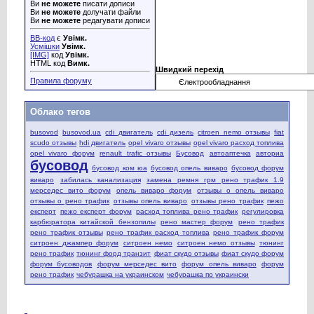
Ви
не можете
писати дописи
Ви
не можете
долучати файли
Ви
не можете
редагувати дописи
BB-код
є
Увімк.
Усмішки
Увімк.
[IMG]
код
Увімк.
HTML код
Вимк.
Швидкий перехід
Правила форуму
Облако тегов
busovod
busovod.ua
cdi двигатель
cdi дизель
citroen nemo отзывы
fiat
scudo отзывы
hdi двигатель
opel vivaro отзывы
opel vivaro расход топлива
opel vivaro форум
renault trafic отзывы
Бусовод
автоаптечка
авториа
бусовод
бусовод ком юа
бусовод опель виваро
бусовод форум
виваро
забилась канализация
замена ремня грм рено трафик 1.9
мерседес вито форум
опель виваро форум
отзывы о опель виваро
отзывы о рено трафик
отзывы опель виваро
отзывы рено трафик
пежо
експерт
пежо експерт форум
расход топлива рено трафик
регулировка
карбюратора китайской бензопилы
рено мастер форум
рено трафик
рено трафик отзывы
рено трафик расход топлива
рено трафик форум
ситроен джампер форум
ситроен немо
ситроен немо отзывы
тюнинг
рено трафик
тюнинг форд транзит
фиат скудо отзывы
фиат скудо форум
форум бусоводов
форум мерседес вито
форум опель виваро
форум
рено трафик
чебурашка на украинском
чебурашка по украински