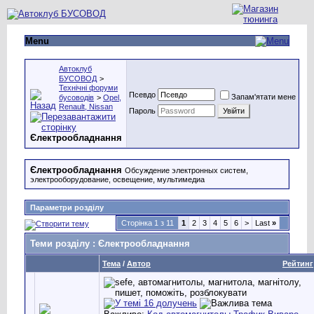
Menu
Автоклуб
БУСОВОД
>
Технічні форуми
Псевдо
Запам'ятати мене
бусоводів
>
Opel,
Renault, Nissan
Пароль
Єлектрообладнання
Єлектрообладнання
Обсуждение электронных систем,
электрооборудование, освещение, мультимедиа
Параметри розділу
Сторінка 1 з 11
1
2
3
4
5
6
>
Last
»
Теми розділу
: Єлектрообладнання
Тема
/
Автор
Рейтинг