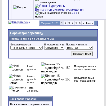
Вентилятор системы охлаждения.
(
1
2
3
)
Horton
Сторінка 1 з 11
1
2
3
4
5
6
>
Last
»
Параметри перегляду
Показано тем з 1 по 30, всього 305
Впорядковано за
Впорядкувати за
Показати теми за
Нові
Популярна тема з
дописи
новими дописами
Нових
Популярна тема
дописів
без нових дописів
немає
Тема
зачинена
Ваші права у розділі
Ви
не можете
створювати теми