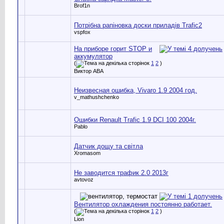
Brof1n
Потрібна рапіновка доски приладів Trafic2
vspfox
На приборе горит STOP и
аккумулятор
(
1
2
)
Виктор АВА
Неизвесная ошибка, Vivaro 1.9 2004 год.
v_mathushchenko
Ошибки Renault Trafic 1.9 DCI 100 2004г.
Pablo
Датчик дощу та світла
Xromasom
Не заводится трафик 2.0 2013г
avtovoz
Вентилятор охлаждения постоянно работает.
(
1
2
)
Lion