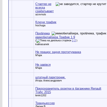
Стартер не
всегда
срабатывает
azovnuts
Ключи трафик
hochuga
Проблема
иммобилайзера Трафик 1.9
(
1
2
)
kalinasanek
Не працює задня протитуманка
М'арк
Не завівся
М'арк
штатный парктроник.
Игорь Александрович
Предохранитель розетки в багажнике Renault
Trafic 2015
lenin1202
Трандьюссер
Джони В