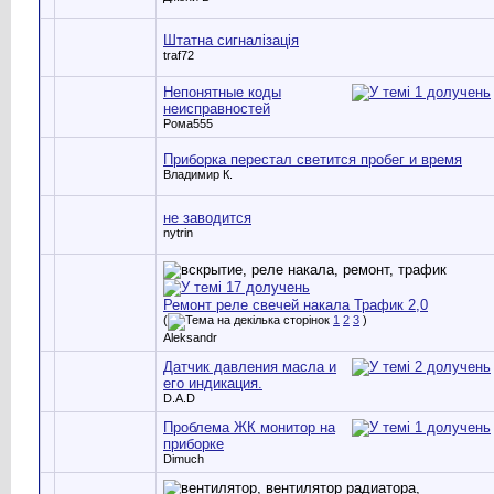
Штатна сигналізація
traf72
Непонятные коды
неисправностей
Рома555
Приборка перестал светится пробег и время
Владимир К.
не заводится
nytrin
Ремонт реле свечей накала Трафик 2,0
(
1
2
3
)
Aleksandr
Датчик давления масла и
его индикация.
D.A.D
Проблема ЖК монитор на
приборке
Dimuch