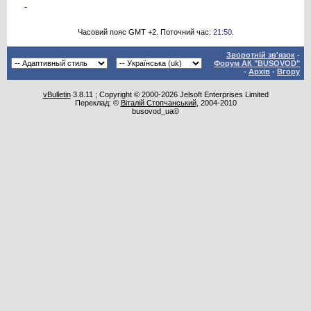
Часовий пояс GMT +2. Поточний час:
21:50
.
Зворотній зв'язок
-
Форум АК "BUSOVOD"
-
Архів
-
Вгору
vBulletin
3.8.11 ; Copyright © 2000-2026 Jelsoft Enterprises Limited
Переклад: ©
Віталій Стопчанський
, 2004-2010
busovod_ua©