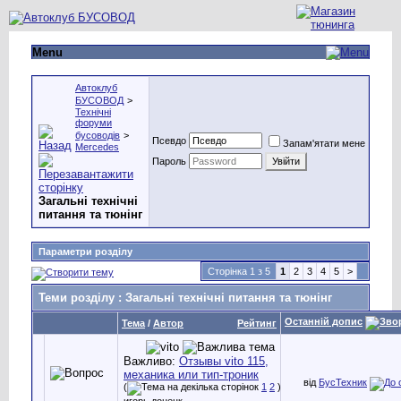
Menu
Автоклуб
БУСОВОД
>
Технічні
форуми
бусоводів
>
Псевдо
Запам'ятати мене
Mercedes
Пароль
Загальні технічні
питання та тюнінг
Параметри розділу
Сторінка 1 з 5
1
2
3
4
5
>
Теми розділу
: Загальні технічні питання та тюнінг
Останній допис
Тема
/
Автор
Рейтинг
Важливо:
Отзывы vito 115,
механика или тип-троник
від
БусТехник
(
1
2
)
игорь донецк