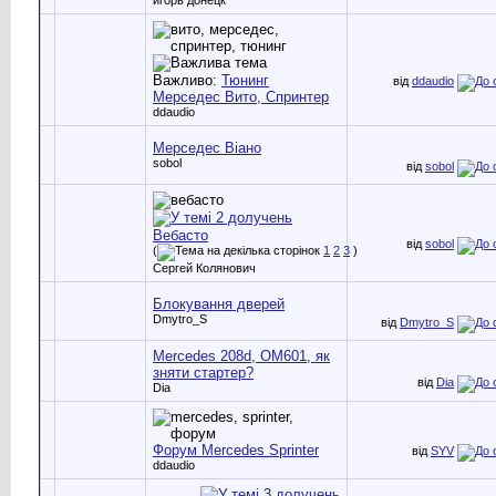
Важливо:
Тюнинг
від
ddaudio
Мерседес Вито, Спринтер
ddaudio
Мерседес Віано
sobol
від
sobol
Вебасто
від
sobol
(
1
2
3
)
Сергей Колянович
Блокування дверей
Dmytro_S
від
Dmytro_S
Mercedes 208d, OM601, як
зняти стартер?
від
Dia
Dia
Форум Mercedes Sprinter
від
SYV
ddaudio