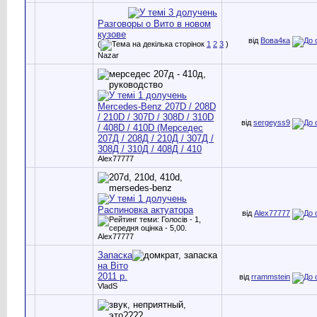
Разговоры о Вито в новом
кузове
від
Вова4ка
(
1
2
3
)
Nazar
Mercedes-Benz 207D / 208D
/ 210D / 307D / 308D / 310D
від
sergeyss9
/ 408D / 410D (Мерседес
207Д / 208Д / 210Д / 307Д /
308Д / 310Д / 408Д / 410
Alex77777
Распиновка актуатора
від
Alex77777
Alex77777
Запаска
на Віто
2011 р.
від
rrammstein
VladS