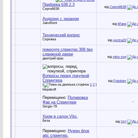
Приборка 638 2.3
від
Сергей638
Сергей638
Андроид с экраном
JakoRent
від
М'арк
Технический вопрос
Сережка
від
vectra20
помогите спринтер 308 без
сдвижной двери
від
vitos svp
дмитрий крас
Вопросы перед покупкой
Спринтера
від
Fotokiev
(
1
2
)
klepakoff
Переміщено:
Полировка
-
Фар на Спринтере
Sergio-78
Хром в салон Vito.
Беза
від
Urri
Переміщено:
Нужен блок
-
абс спринтер.