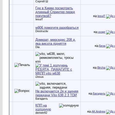
Сергей Ш
Где в Киеве посмотреть
длинный Спринтер перед
покупкой?
від
IesuiT
IesuiT
w906 помогите разобраться
Destructiv
від
uvagr
Домкрат, мерседес 208 д,
яка висота підняття
від
Беза
Dia
від
Bircha
РЕБЯТА, ПАМАГИТЕ с
МКПП vito w638
iJesus
Не включается 2я и задняя
від
Багадачъ
передачи Vito 638 2.3 TDИ
Багадачъ
КПП на
холодную
від
AK Andrew
demetr82