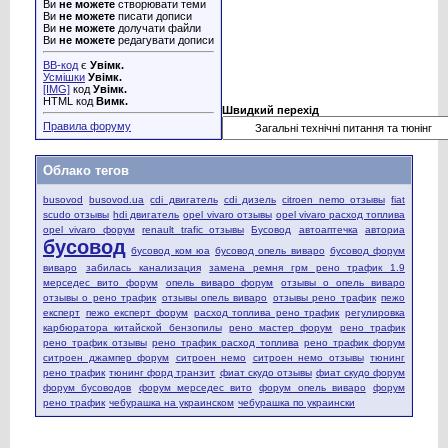
Ви
не можете
створювати теми
Ви
не можете
писати дописи
Ви
не можете
долучати файли
Ви
не можете
редагувати дописи
BB-код
є
Увімк.
Усмішки
Увімк.
[IMG]
код
Увімк.
HTML код
Вимк.
Швидкий перехід
Правила форуму
Облако тегов
busovod
busovod.ua
cdi двигатель
cdi дизель
citroen nemo отзывы
fiat
scudo отзывы
hdi двигатель
opel vivaro отзывы
opel vivaro расход топлива
opel vivaro форум
renault trafic отзывы
Бусовод
автоаптечка
авториа
бусовод
бусовод ком юа
бусовод опель виваро
бусовод форум
виваро
забилась канализация
замена ремня грм рено трафик 1.9
мерседес вито форум
опель виваро форум
отзывы о опель виваро
отзывы о рено трафик
отзывы опель виваро
отзывы рено трафик
пежо
експерт
пежо експерт форум
расход топлива рено трафик
регулировка
карбюратора китайской бензопилы
рено мастер форум
рено трафик
рено трафик отзывы
рено трафик расход топлива
рено трафик форум
ситроен джампер форум
ситроен немо
ситроен немо отзывы
тюнинг
рено трафик
тюнинг форд транзит
фиат скудо отзывы
фиат скудо форум
форум бусоводов
форум мерседес вито
форум опель виваро
форум
рено трафик
чебурашка на украинском
чебурашка по украински