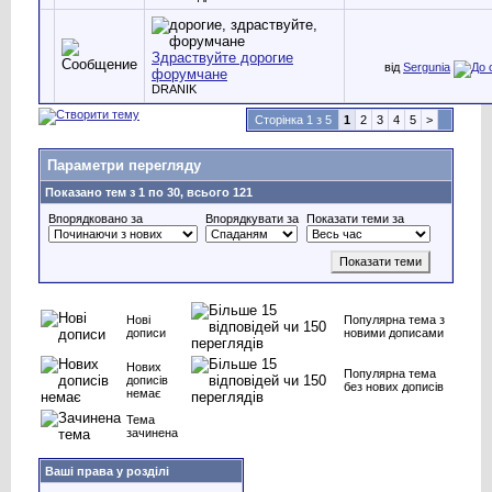
Здраствуйте дорогие
від
Sergunia
форумчане
DRANIK
Сторінка 1 з 5
1
2
3
4
5
>
Параметри перегляду
Показано тем з 1 по 30, всього 121
Впорядковано за
Впорядкувати за
Показати теми за
Нові
Популярна тема з
дописи
новими дописами
Нових
Популярна тема
дописів
без нових дописів
немає
Тема
зачинена
Ваші права у розділі