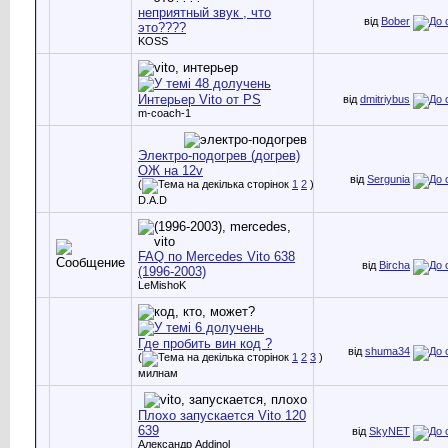
неприятный звук , что
від
Bober
это????
KOSS
Интерьер Vito от PS
від
dmitriybus
m-coach-1
Электро-подогрев (догрев)
ОЖ на 12v
від
Sergunia
(
1
2
)
D.A.D
FAQ по Mercedes Vito 638
від
Bircha
(1996-2003)
LeMishoK
Где пробить вин код ?
від
shuma34
(
1
2
3
)
милнам
Плохо запускается Vito 120
639
від
SkyNET
Александр Addinol