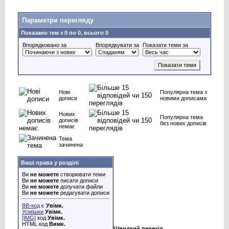
Параметри перегляду
Показано тем з 0 по 0, всього 0
Впорядковано за
Впорядкувати за
Показати теми за
Нові
Популярна тема з
дописи
новими дописами
Нових
Популярна тема
дописів
без нових дописів
немає
Тема
зачинена
Ваші права у розділі
Ви
не можете
створювати теми
Ви
не можете
писати дописи
Ви
не можете
долучати файли
Ви
не можете
редагувати дописи
BB-код
є
Увімк.
Усмішки
Увімк.
[IMG]
код
Увімк.
HTML код
Вимк.
Швидкий перехід