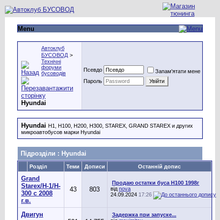
Menu
Автоклуб
БУСОВОД
>
Технічні
форуми
Псевдо
Запам'ятати мене
бусоводів
Пароль
Hyundai
Hyundai
H1, H100, H200, H300, STAREX, GRAND STAREX и других
микроавтобусов марки Hyundai
Підрозділи
: Hyundai
Розділ
Теми
Дописи
Останній допис
Grand
Продаю остатки буса Н100 1998г
Starex/H-1/H-
43
803
від
nova
300 с 2008
24.09.2024
17:26
г.в.
Двигун
Задержка при запуске...