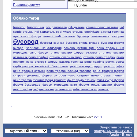
Правила форуму
Облако тегов
busovod
busovod.ua
cdi двигатель
cdi дизель
citroen nemo отзывы
fiat
scudo отзывы
hdi двигатель
opel vivaro отзывы
opel vivaro расход топлива
opel vivaro форум
renault trafic отзывы
Бусовод
автоаптечка
авториа
бусовод
бусовод ком юа
бусовод опель виваро
бусовод форум
виваро
забилась канализация
замена ремня грм рено трафик 1.9
мерседес вито форум
опель виваро форум
отзывы о опель виваро
отзывы о рено трафик
отзывы опель виваро
отзывы рено трафик
пежо
експерт
пежо експерт форум
расход топлива рено трафик
регулировка
карбюратора китайской бензопилы
рено мастер форум
рено трафик
рено трафик отзывы
рено трафик расход топлива
рено трафик форум
ситроен джампер форум
ситроен немо
ситроен немо отзывы
тюнинг
рено трафик
тюнинг форд транзит
фиат скудо отзывы
фиат скудо форум
форум бусоводов
форум мерседес вито
форум опель виваро
форум
рено трафик
чебурашка на украинском
чебурашка по украински
Часовий пояс GMT +2. Поточний час:
22:51
.
Зворотній зв'язок
-
Форум АК "BUSOVOD"
-
Архів
-
Вгору