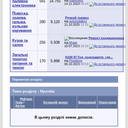
від
maximitsu
паливна
591
14.755
14.11.2024
09:14
єлектроника
Підвіска,
ходова,
Ручной тормоз
від
avtomobilpro
гальма,
280
9.120
21.10.2025
13:31
рульове
керування
Ремонт кондиционера
Кузов та
256
5.938
від
М'арк
салон
18.07.2023
20:24
Загальні
H100 97 Год. подскажите, где...
технічні
170
5.898
від
Postdove
питання та
06.10.2023
09:59
тюнінг
Параметри розділу
Теми розділу
: Hyundai
Рейтинг
Тема
/
Останній допис
Відповідей
Переглядів
Автор
В цьому розділі немає дописів.