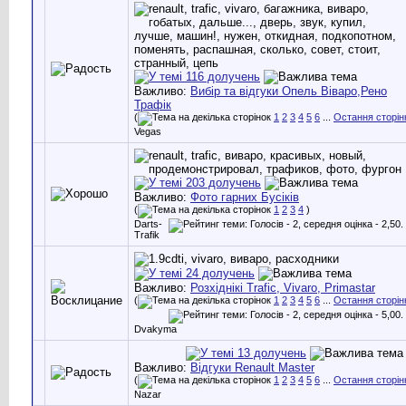
Важливо:
Вибір та відгуки Опель Віваро,Рено
Трафік
(
1
2
3
4
5
6
...
Остання сторін
Vegas
Важливо:
Фото гарних Бусіків
(
1
2
3
4
)
Darts-
Trafik
Важливо:
Розхіднікі Trafic, Vivaro, Primastar
(
1
2
3
4
5
6
...
Остання сторін
Dvakyma
Важливо:
Відгуки Renault Master
(
1
2
3
4
5
6
...
Остання сторін
Nazar