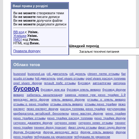
Ваші права у розділі
Ви
не можете
створювати теми
Ви
не можете
писати дописи
Ви
не можете
долучати файли
Ви
не можете
редагувати дописи
BB-код
є
Увімк.
Усмішки
Увімк.
[IMG]
код
Увімк.
HTML код
Вимк.
Швидкий перехід
Правила форуму
Облако тегов
busovod
busovod.ua
cdi двигатель
cdi дизель
citroen nemo отзывы
fiat
scudo отзывы
hdi двигатель
opel vivaro отзывы
opel vivaro расход топлива
opel vivaro форум
renault trafic отзывы
Бусовод
автоаптечка
авториа
бусовод
бусовод ком юа
бусовод опель виваро
бусовод форум
виваро
забилась канализация
замена ремня грм рено трафик 1.9
мерседес вито форум
опель виваро форум
отзывы о опель виваро
отзывы о рено трафик
отзывы опель виваро
отзывы рено трафик
пежо
експерт
пежо експерт форум
расход топлива рено трафик
регулировка
карбюратора китайской бензопилы
рено мастер форум
рено трафик
рено трафик отзывы
рено трафик расход топлива
рено трафик форум
ситроен джампер форум
ситроен немо
ситроен немо отзывы
тюнинг
рено трафик
тюнинг форд транзит
фиат скудо отзывы
фиат скудо форум
форум бусоводов
форум мерседес вито
форум опель виваро
форум
рено трафик
чебурашка на украинском
чебурашка по украински