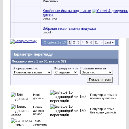
Максимыч
Колёсные болты под литые
диски.
VivaTurbo
Вібрація після заміни подушки
Lincoln
Сторінка 1 з 13
1
2
3
4
5
6
11
>
Last
»
Параметри перегляду
Показано тем з 1 по 30, всього 372
Впорядковано за
Впорядкувати за
Показати теми за
Нові
Популярна тема з
дописи
новими дописами
Нових
Популярна тема
дописів
без нових дописів
немає
Тема
зачинена