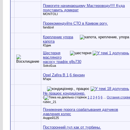
Помогите начинающему Мастероводу!!!! Куда
подставить домкрат
MONTOLI
Порекомендуйте СТО в Кривом рогу.
fandizel
Крепление упора
капота
Юдик
Шестерня
масляного
насосу трафік g9u730
Sokol1ua
Opel Zafira В 1,6 бензин
М'арк
Не працює кондиціонер.
(
1
2
3
4
5
6
...
Остання сторін
rubec_21
Понижение порога срабатывания датчиков
давления колес
Андрей125
Посторонний гул как от турбины.