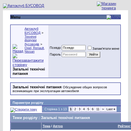
Menu
Автоклуб
БУСОВОД
>
Технічні
форуми
бусоводів
>
Псевдо
Opel, Renault,
Запам'ятати мене
Nissan
Пароль
Загальні технічні
питання
Загальні технічні питання
Обсуждение общих вопросов
возникающих при эксплуатации автомобиля
Параметри розділу
Сторінка 1 з 13
1
2
3
4
5
6
11
>
Last
»
Теми розділу
: Загальні технічні питання
Тема
/
Автор
Рейтинг