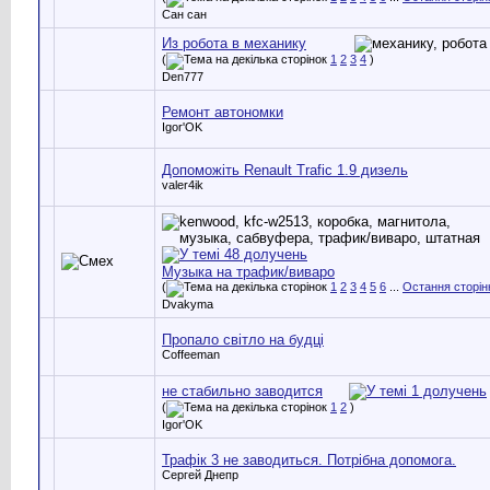
Сан сан
Из робота в механику
(
1
2
3
4
)
Den777
Ремонт автономки
Igor'OK
Допоможіть Renault Trafic 1.9 дизель
valer4ik
Музыка на трафик/виваро
(
1
2
3
4
5
6
...
Остання сторін
Dvakyma
Пропало світло на будці
Coffeeman
не стабильно заводится
(
1
2
)
Igor'OK
Трафік 3 не заводиться. Потрібна допомога.
Сергей Днепр