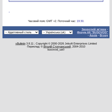
Часовий пояс GMT +2. Поточний час:
19:30
.
Зворотній зв'язок
-
Форум АК "BUSOVOD"
-
Архів
-
Вгору
vBulletin
3.8.11 ; Copyright © 2000-2026 Jelsoft Enterprises Limited
Переклад: ©
Віталій Стопчанський
, 2004-2010
busovod_ua©