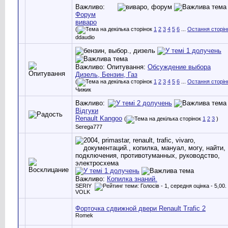
Важливо:
Форум
виваро
(
1
2
3
4
5
6
...
Остання сторін
ddaudio
Важливо: Опитування:
Обсуждение выбора
Дизель, Бензин, Газ
(
1
2
3
4
5
6
...
Остання сторін
Чижик
Важливо:
Відгуки
Renault Kangoo
(
1
2
3
)
Serega777
Важливо:
Копилка знаний.
SERIY
VOLK
Форточка сдвижной двери Renault Trafic 2
Romek