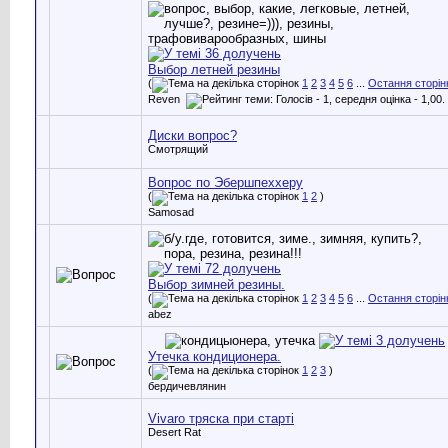
Выбор летней резины
(
1
2
3
4
5
6
...
Остання сторін
Reven
Диски вопрос?
Смотрящий
Вопрос по Эбершпеххеру
(
1
2
)
Samosad
Выбор зимней резины.
(
1
2
3
4
5
6
...
Остання сторін
abez
Утечка кондиционера.
(
1
2
3
)
бердичевлянин
Vivaro тряска при стартi
Desert Rat