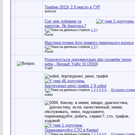
Трафик 2013г 2.0 масло в ГУР
avtovoz
Сніг між лобовим та
капотом. Як боротись?
(
1
2
)
Poroh
Масляна пляма біля правого переднього колеса
(
1
2
)
Poroh
Розшукується документація або хочажби трохи
інфи - Renault Trafic III (2019)
Traf3
бортжурнал рено трафік 1,9 sobol
(
1
2
3
4
5
6
...
Остання сторін
sobol
Порекомедуйте СТО в Киеве!
(
1
2
3
4
5
6
...
Остання сторін