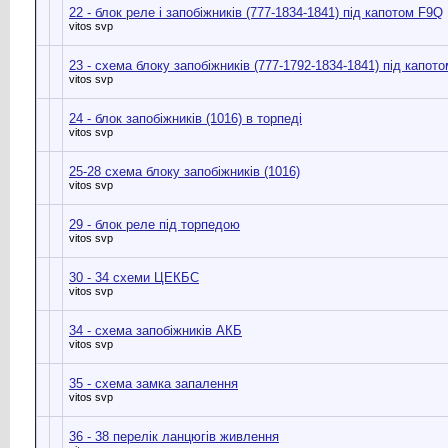
22 - блок реле і запобіжників (777-1834-1841) під капотом F9Q
vitos svp
23 - схема блоку запобіжників (777-1792-1834-1841) під капото
vitos svp
24 - блок запобіжників (1016) в торпеді
vitos svp
25-28 схема блоку запобіжників (1016)
vitos svp
29 - блок реле під торпедою
vitos svp
30 - 34 схеми ЦЕКБС
vitos svp
34 - схема запобіжників АКБ
vitos svp
35 - схема замка запалення
vitos svp
36 - 38 перелік ланцюгів живлення