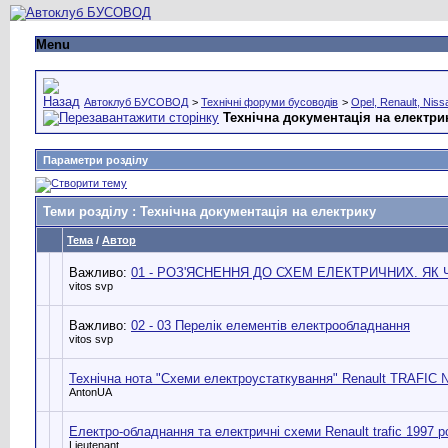
Menu
Автоклуб БУСОВОД
>
Технічні форуми бусоводів
>
Opel, Renault, Niss
Технічна документація на електри
Параметри розділу
Теми розділу
: Технічна документація на електрику
Тема
/
Автор
Важливо:
01 - РОЗ'ЯСНЕННЯ ДО СХЕМ ЕЛЕКТРИЧНИХ. ЯК 
vitos svp
Важливо:
02 - 03 Перелік елементів електрообладнання
vitos svp
Технічна нота "Схеми електроустаткування" Renault TRAFIC 
AntonUA
Електро-обладнання та електричні схеми Renault trafic 1997 р
Lieutenant