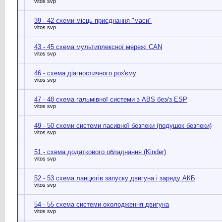
vitos svp
39 - 42 схеми місць приєднання "маси"
vitos svp
43 - 45 схема мультиплексної мережі CAN
vitos svp
46 - схема діагностичного роз'єму
vitos svp
47 - 48 схема гальмівної системи з ABS без/з ESP
vitos svp
49 - 50 схеми системи пасивної безпеки (подушок безпеки)
vitos svp
51 - схема додаткового обладнання (Kinder)
vitos svp
52 - 53 схема ланцюгів запуску двигуна і заряду АКБ
vitos svp
54 - 55 схема системи охолодження двигуна
vitos svp