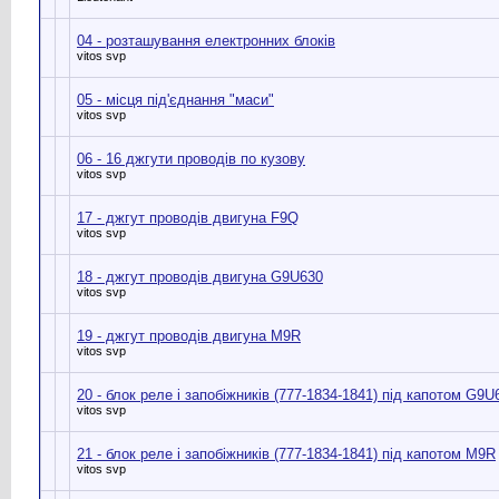
04 - розташування електронних блоків
vitos svp
05 - місця під'єднання "маси"
vitos svp
06 - 16 джгути проводів по кузову
vitos svp
17 - джгут проводів двигуна F9Q
vitos svp
18 - джгут проводів двигуна G9U630
vitos svp
19 - джгут проводів двигуна M9R
vitos svp
20 - блок реле і запобіжників (777-1834-1841) під капотом G9U
vitos svp
21 - блок реле і запобіжників (777-1834-1841) під капотом M9R
vitos svp