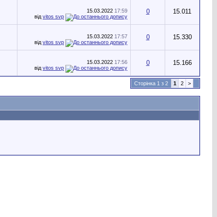
15.03.2022
17:59
0
15.011
від
vitos svp
15.03.2022
17:57
0
15.330
від
vitos svp
15.03.2022
17:56
0
15.166
від
vitos svp
Сторінка 1 з 2
1
2
>