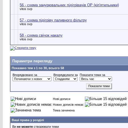
56 - схема занурювальних підігрівачів ОР (кіп'ятильники)
vitos svp
57 - схема підігріву паливного фільтру
vitos svp
58 - схема свічок накалу
vitos svp
Параметри перегляду
Показано тем з 1 по 30, всього 58
Впорядковано за
Впорядкувати за
Показати теми за
Нові дописи
Нових дописів немає
Тема зачинена
Ваші права у розділі
Ви
не можете
створювати теми