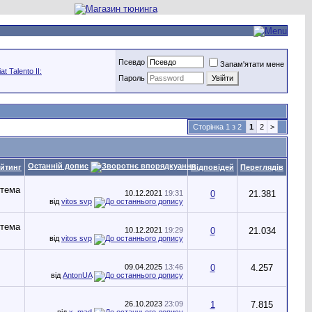
Псевдо
Запам'ятати мене
t Talento II:
Пароль
Сторінка 1 з 2
1
2
>
Останній допис
йтинг
Відповідей
Переглядів
10.12.2021
19:31
0
21.381
від
vitos svp
10.12.2021
19:29
0
21.034
від
vitos svp
09.04.2025
13:46
0
4.257
від
AntonUA
26.10.2023
23:09
1
7.815
від
x_mad