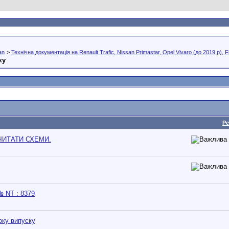
an
>
Технічна документація на Renault Trafic, Nissan Primastar, Оpel Vivaro (до 2019 р), Fia
ку
Ре
ЧИТАТИ СХЕМИ.
№ NT : 8379
оку випуску