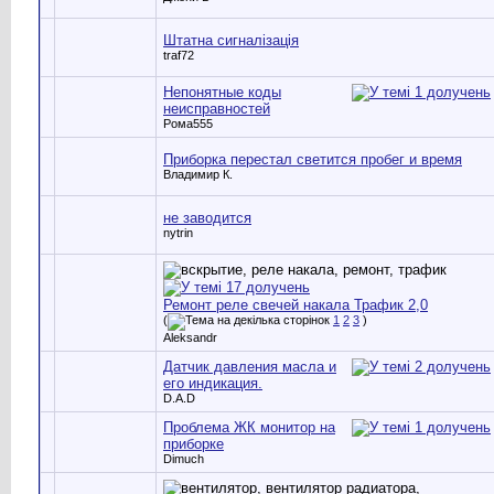
Штатна сигналізація
traf72
Непонятные коды
неисправностей
Рома555
Приборка перестал светится пробег и время
Владимир К.
не заводится
nytrin
Ремонт реле свечей накала Трафик 2,0
(
1
2
3
)
Aleksandr
Датчик давления масла и
его индикация.
D.A.D
Проблема ЖК монитор на
приборке
Dimuch