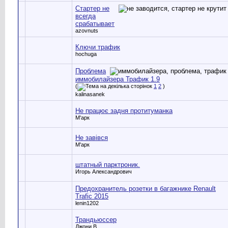
Стартер не
всегда
срабатывает
azovnuts
Ключи трафик
hochuga
Проблема
иммобилайзера Трафик 1.9
(
1
2
)
kalinasanek
Не працює задня протитуманка
М'арк
Не завівся
М'арк
штатный парктроник.
Игорь Александрович
Предохранитель розетки в багажнике Renault
Trafic 2015
lenin1202
Трандьюссер
Джони В