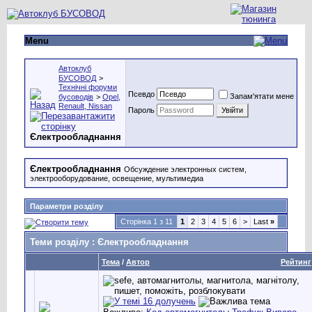
Menu
Автоклуб
БУСОВОД
>
Технічні форуми
Псевдо
Запам'ятати мене
бусоводів
>
Opel,
Renault, Nissan
Пароль
Єлектрообладнання
Єлектрообладнання
Обсуждение электронных систем,
электрооборудование, освещение, мультимедиа
Параметри розділу
Сторінка 1 з 11
1
2
3
4
5
6
>
Last
»
Теми розділу
: Єлектрообладнання
Тема
/
Автор
Рейтинг