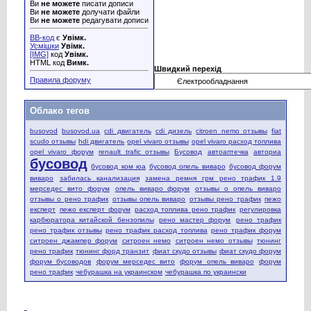
Ви
не можете
писати дописи
Ви
не можете
долучати файли
Ви
не можете
редагувати дописи
BB-код
є
Увімк.
Усмішки
Увімк.
[IMG]
код
Увімк.
HTML код
Вимк.
Швидкий перехід
Правила форуму
Облако тегов
busovod
busovod.ua
cdi двигатель
cdi дизель
citroen nemo отзывы
fiat
scudo отзывы
hdi двигатель
opel vivaro отзывы
opel vivaro расход топлива
opel vivaro форум
renault trafic отзывы
Бусовод
автоаптечка
авториа
бусовод
бусовод ком юа
бусовод опель виваро
бусовод форум
виваро
забилась канализация
замена ремня грм рено трафик 1.9
мерседес вито форум
опель виваро форум
отзывы о опель виваро
отзывы о рено трафик
отзывы опель виваро
отзывы рено трафик
пежо
експерт
пежо експерт форум
расход топлива рено трафик
регулировка
карбюратора китайской бензопилы
рено мастер форум
рено трафик
рено трафик отзывы
рено трафик расход топлива
рено трафик форум
ситроен джампер форум
ситроен немо
ситроен немо отзывы
тюнинг
рено трафик
тюнинг форд транзит
фиат скудо отзывы
фиат скудо форум
форум бусоводов
форум мерседес вито
форум опель виваро
форум
рено трафик
чебурашка на украинском
чебурашка по украински