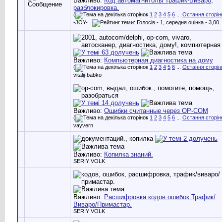
Важливо:
Код автомагнитолы Трафик-Виваро,
разблокировка.
(
1
2
3
4
5
6
...
Остання сторін
-JOY-
Важливо:
Компьютерная диагностика на дому
(
1
2
3
4
5
6
...
Остання сторін
vitalij-babko
Важливо:
Ошибки считанные через OP-COM
(
1
2
3
4
5
6
...
Остання сторін
vayvern
Важливо:
Копилка знаний.
SERIY VOLK
Важливо:
Расшифровка кодов ошибок Трафик/
Виваро/Примастар.
SERIY VOLK