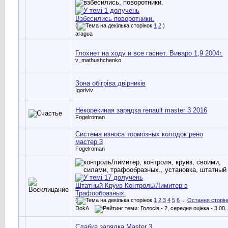
Взбесились поворотники.
(
1
2
)
aragua
Глохнет на ходу и все гаснет. Виваро 1,9 2004г.
v_mathushchenko
Зона обігріва двірників
Igorlviv
Некорекиная зарядка renault master 3 2016
Fogelroman
Система износа тормозных колодок рено
мастер 3
Fogelroman
Штатный Круиз Контроль/Лимитер в
Трафообразных.
(
1
2
3
4
5
6
...
Остання сторін
DokA
Слабка зарядка Master 3.