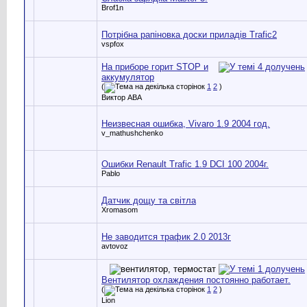
Brof1n
Потрібна рапіновка доски приладів Trafic2
vspfox
На приборе горит STOP и
аккумулятор
(
1
2
)
Виктор АВА
Неизвесная ошибка, Vivaro 1.9 2004 год.
v_mathushchenko
Ошибки Renault Trafic 1.9 DCI 100 2004г.
Pablo
Датчик дощу та світла
Xromasom
Не заводится трафик 2.0 2013г
avtovoz
Вентилятор охлаждения постоянно работает.
(
1
2
)
Lion