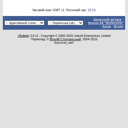
Часовий пояс GMT +2. Поточний час:
15:14
.
Зворотній зв'язок
-
Форум АК "BUSOVOD"
-
Архів
-
Вгору
vBulletin
3.8.11 ; Copyright © 2000-2026 Jelsoft Enterprises Limited
Переклад: ©
Віталій Стопчанський
, 2004-2010
busovod_ua©