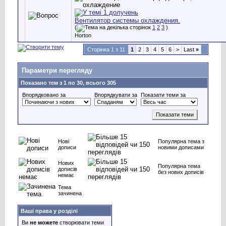
Вентилятор системы охлаждения.
(
1
2
3
)
Horton
Сторінка 1 з 11
1
2
3
4
5
6
>
Last
»
Параметри перегляду
Показано тем з 1 по 30, всього 305
Впорядковано за
Впорядкувати за
Показати теми за
Нові
Популярна тема з
дописи
новими дописами
Нових
Популярна тема
дописів
без нових дописів
немає
Тема
зачинена
Ваші права у розділі
Ви
не можете
створювати теми