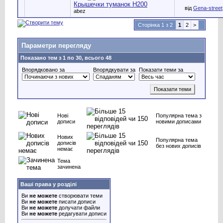
Крышечки туманок Н200
від
Gena-street
abez
Сторінка 1 з 2
1
2
>
Параметри перегляду
Показано тем з 1 по 30, всього 48
Впорядковано за
Впорядкувати за
Показати теми за
Нові
Популярна тема з
дописи
новими дописами
Нових
Популярна тема
дописів
без нових дописів
немає
Тема
зачинена
Ваші права у розділі
Ви
не можете
створювати теми
Ви
не можете
писати дописи
Ви
не можете
долучати файли
Ви
не можете
редагувати дописи