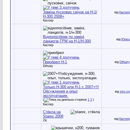
Заміна пускових свічок на Н-1/
від
Каспер
Н-300 2008+
Каспер
Відеопосібник по заміні
від
Юрец
ланцюгів ГРМ на Н-1/Н-300
Каспер
Приобрел Н-1
від
Dthuey
Dthuey
Только Н-300 или Н-1 с 2007+!!!
Обсуждения и опыт
від
sko-zp
эксплуатации.
(
1
2
)
Каспер
Стёкла на
Starex 2008
від
Каспер
Zic