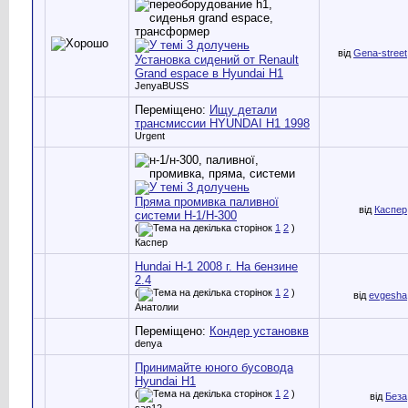
від
Gena-street
Установка сидений от Renault
Grand espace в Hyundai H1
JenyaBUSS
Переміщено:
Ищу детали
трансмиссии HYUNDAI H1 1998
Urgent
Пряма промивка паливної
від
Каспер
системи Н-1/Н-300
(
1
2
)
Каспер
Hundai H-1 2008 г. На бензине
2.4
(
1
2
)
від
evgesha
Анатолии
Переміщено:
Кондер установкв
denya
Принимайте юного бусовода
Hyundai H1
(
1
2
)
від
Беза
san12