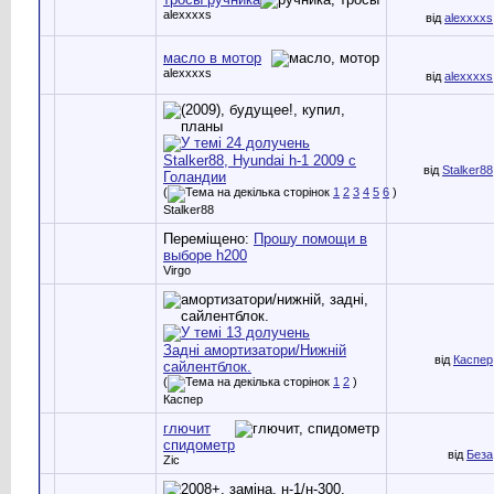
alexxxxs
від
alexxxxs
масло в мотор
alexxxxs
від
alexxxxs
Stalker88, Hyundai h-1 2009 с
від
Stalker88
Голандии
(
1
2
3
4
5
6
)
Stalker88
Переміщено:
Прошу помощи в
выборе h200
Virgo
Задні амортизатори/Нижній
від
Каспер
сайлентблок.
(
1
2
)
Каспер
глючит
спидометр
від
Беза
Zic