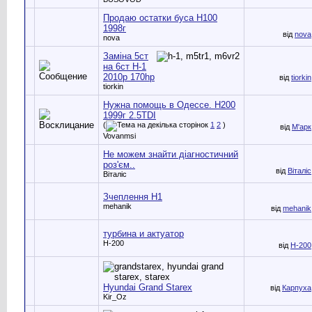
Продаю остатки буса Н100
1998г
від
nova
nova
Заміна 5ст
на 6ст H-1
2010р 170hp
від
tiorkin
tiorkin
Нужна помощь в Одессе. Н200
1999г 2.5TDI
(
1
2
)
від
М'арк
Vovanmsi
Не можем знайти діагностичний
роз'єм..
від
Віталіс
Віталіс
Зчеплення Н1
mehanik
від
mehanik
турбина и актуатор
H-200
від
H-200
Hyundai Grand Starex
від
Карпуха
Kir_Oz