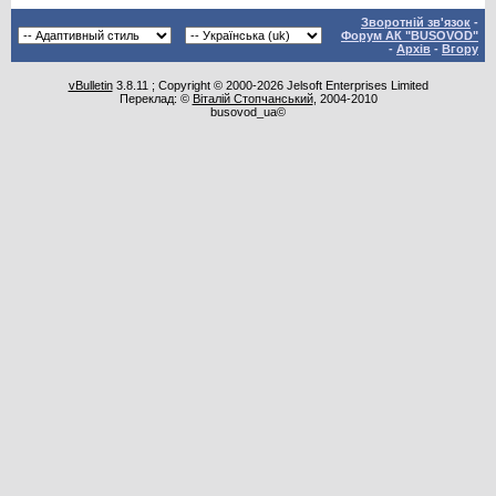
Зворотній зв'язок
-
Форум АК "BUSOVOD"
-
Архів
-
Вгору
vBulletin
3.8.11 ; Copyright © 2000-2026 Jelsoft Enterprises Limited
Переклад: ©
Віталій Стопчанський
, 2004-2010
busovod_ua©