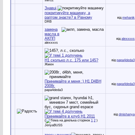
Знавці,
покритикуйте машинку, а
раптом знаєте? в Рівному
від
mehanik
DRB
замена
масла в
АКПП
від
alexxxxs
alexxxxs
Н1 сколько л.с. 175 или 145?
від
papa4deda3
Жмен
Принимайте и меня :) H1 D4BH
від
papa4deda3
2008г.
papa4deda3
від
dmishanya
Принимайте в клуб H1 2011
(
1
2
)
JenyaBUSS
тросы ручника