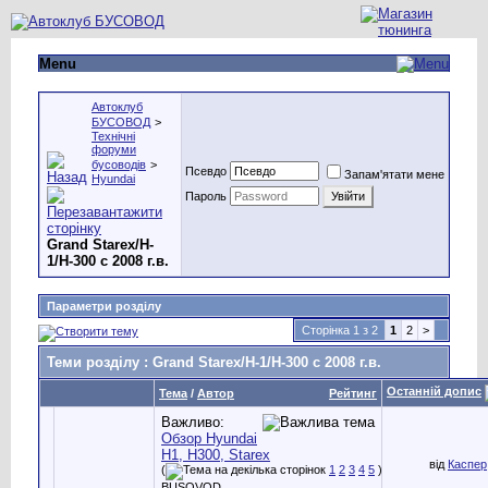
Menu
Автоклуб
БУСОВОД
>
Технічні
форуми
бусоводів
>
Псевдо
Запам'ятати мене
Hyundai
Пароль
Grand Starex/H-
1/H-300 с 2008 г.в.
Параметри розділу
Сторінка 1 з 2
1
2
>
Теми розділу
: Grand Starex/H-1/H-300 с 2008 г.в.
Останній допис
Тема
/
Автор
Рейтинг
Важливо:
Обзор Hyundai
H1, H300, Starex
від
Каспер
(
1
2
3
4
5
)
BUSOVOD