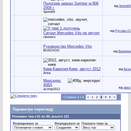
Подогрев зеркал Sprinter w-906
від
Sprint69
2008 г.
Sprint69
від
Руслан-21
Сигнал Mercedes Vito не звучит
vitomers
Руководство Mercedes Vito
BUSOVOD
від
Валерка
Киев-Карелия-Киев, август 2012
від
Беза
Arina
Мерседес
408Д
від
abez
acomp2012
Сторінка 3 з 5
<
1
2
3
4
5
>
Параметри перегляду
Показано тем з 61 по 90, всього 121
Впорядковано за
Впорядкувати за
Показати теми за