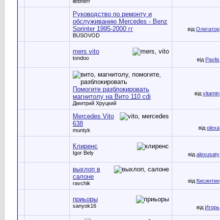
liebherr
Руководство по ремонту и
обслуживанию Mercedes - Benz
Sprinter 1995-2000 гг
від
Олегатор
BUSOVOD
mers vito
tondoo
від
Pavlis
Помогите разблокировать
від
vitamin
магнитолу на Вито 110 cdi
Дмитрий Хруцкий
Мercedes Vito
638
від
olexa
muntyk
Клиренс
Igor Bely
від
alexusaty
выхлоп в
салоне
від
Кисинтин
ravchik
приьоры
sanyok16
від
Игорь