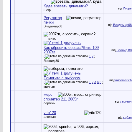
Куда врезать динамики?
від
Игорь
шеф
Регулятор
печки
від
Владимир68
Владимир68
Как сбросить сервис?Вито 109
від
Леонид 80
2007гв
(
1
2
)
Леонид 80
Помогите с выбором
від
valdemarich
(
1
2
3
4
5
)
милнам
мерс
спринтер 211 2005г
від
сергеич
сергеич
vito120
алексан
від
кабан