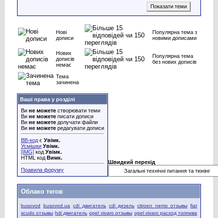
Нові
Популярна тема з
дописи
новими дописами
Нових
Популярна тема
дописів
без нових дописів
немає
Тема
зачинена
Ваші права у розділі
Ви
не можете
створювати теми
Ви
не можете
писати дописи
Ви
не можете
долучати файли
Ви
не можете
редагувати дописи
BB-код
є
Увімк.
Усмішки
Увімк.
[IMG]
код
Увімк.
HTML код
Вимк.
Швидкий перехід
Правила форуму
Облако тегов
busovod
busovod.ua
cdi двигатель
cdi дизель
citroen nemo отзывы
fiat
scudo отзывы
hdi двигатель
opel vivaro отзывы
opel vivaro расход топлива