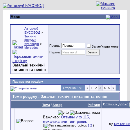
Menu
Автоклуб
БУСОВОД
>
Технічні
форуми
бусоводів
>
Псевдо
Запам'ятати мене
Mercedes
Пароль
Загальні технічні
питання та тюнінг
Параметри розділу
Сторінка 3 з 5
<
1
2
3
4
5
>
Теми розділу
: Загальні технічні питання та тюнінг
Останній допис
Тема
/
Автор
Рейтинг
Важливо:
Отзывы vito 115,
механика или тип-троник
від
БусТехник
(
1
2
)
игорь донецк