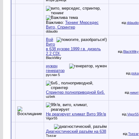
Важливо:
Тюнинг Мерседес
від
ddaudio
Вито, Спринтер
ddaudio
Вой
Вито
в 638 кузове 1999 г.в. дизель
від
BlackMiky
2.2 CDI.
BlackMiky
нужен
генератор
від
pska
руслан 5
Спринтер полноприводной 6х6.
від
никит
uzbek
Не реагирует климат Вито 99г/в
від
Vigor55
Vigor55
Диагностический разъём на 638
від
Tsezar
Tsezar