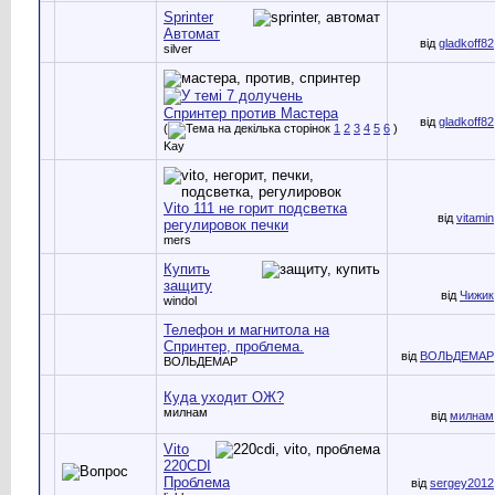
Sprinter
Автомат
від
gladkoff82
silver
Спринтер против Мастера
від
gladkoff82
(
1
2
3
4
5
6
)
Kay
Vito 111 не горит подсветка
від
vitamin
регулировок печки
mers
Купить
защиту
від
Чижик
windol
Телефон и магнитола на
Спринтер, проблема.
від
ВОЛЬДЕМАР
ВОЛЬДЕМАР
Куда уходит ОЖ?
милнам
від
милнам
Vito
220CDI
Проблема
від
sergey2012