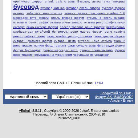
opel vivaro форум
renault trafic отзывы
Бусовод
автоаптечка
авториа
бусовод
бусовод ком юа
бусовод опель виваро
бусовод форум
виваро
забилась канализация
замена ремня грм рено трафик 1.9
мерседес вито форум
опель виваро форум
отзывы о опель виваро
отзывы о рено трафик
отзывы опель виваро
отзывы рено трафик
пежо
експерт
пежо експерт форум
расход топлива рено трафик
регулировка
карбюратора китайской бензопилы
рено мастер форум
рено трафик
рено трафик отзывы
рено трафик расход топлива
рено трафик форум
ситроен джампер форум
ситроен немо
ситроен немо отзывы
тюнинг
рено трафик
тюнинг форд транзит
фиат скудо отзывы
фиат скудо форум
форум бусоводов
форум мерседес вито
форум опель виваро
форум
рено трафик
чебурашка на украинском
чебурашка по украински
Часовий пояс GMT +2. Поточний час:
17:03
.
Зворотній зв'язок
-
Форум АК "BUSOVOD"
-
Архів
-
Вгору
vBulletin
3.8.11 ; Copyright © 2000-2026 Jelsoft Enterprises Limited
Переклад: ©
Віталій Стопчанський
, 2004-2010
busovod_ua©