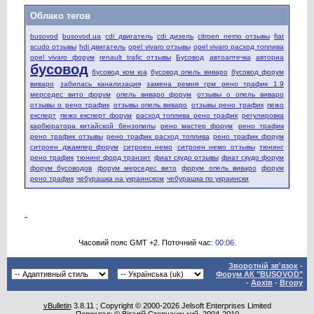
Облако тегов
busovod
busovod.ua
cdi двигатель
cdi дизель
citroen nemo отзывы
fiat
scudo отзывы
hdi двигатель
opel vivaro отзывы
opel vivaro расход топлива
opel vivaro форум
renault trafic отзывы
Бусовод
автоаптечка
авториа
бусовод
бусовод ком юа
бусовод опель виваро
бусовод форум
виваро
забилась канализация
замена ремня грм рено трафик 1.9
мерседес вито форум
опель виваро форум
отзывы о опель виваро
отзывы о рено трафик
отзывы опель виваро
отзывы рено трафик
пежо
експерт
пежо експерт форум
расход топлива рено трафик
регулировка
карбюратора китайской бензопилы
рено мастер форум
рено трафик
рено трафик отзывы
рено трафик расход топлива
рено трафик форум
ситроен джампер форум
ситроен немо
ситроен немо отзывы
тюнинг
рено трафик
тюнинг форд транзит
фиат скудо отзывы
фиат скудо форум
форум бусоводов
форум мерседес вито
форум опель виваро
форум
рено трафик
чебурашка на украинском
чебурашка по украински
Часовий пояс GMT +2. Поточний час:
00:06
.
Зворотній зв'язок
-
Форум АК "BUSOVOD"
-
Архів
-
Вгору
vBulletin
3.8.11 ; Copyright © 2000-2026 Jelsoft Enterprises Limited