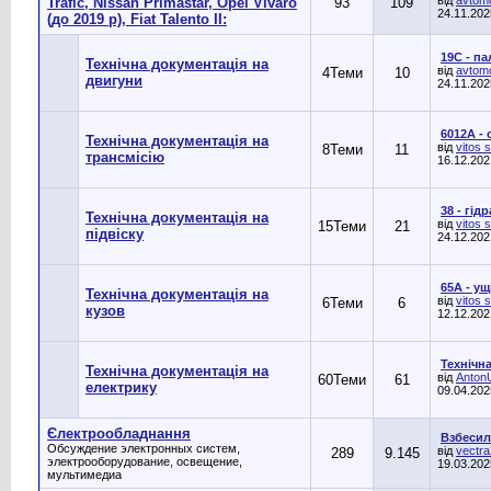
Trafic, Nissan Primastar, Оpel Vivaro
93
109
24.11.20
(до 2019 р), Fiat Talento II:
19C - п
Технічна документація на
від
avtomo
4
Теми
10
двигуни
24.11.20
6012A - 
Технічна документація на
від
vitos 
8
Теми
11
трансмісію
16.12.20
38 - гід
Технічна документація на
від
vitos 
15
Теми
21
підвіску
24.12.20
65А - ущ
Технічна документація на
від
vitos 
6
Теми
6
кузов
12.12.20
Технічна
Технічна документація на
від
Anton
60
Теми
61
електрику
09.04.20
Єлектрообладнання
Взбесил
Обсуждение электронных систем,
від
vectr
289
9.145
электрооборудование, освещение,
19.03.20
мультимедиа