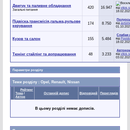
Двигун та паливне обладнання
420
16.947
від
vitos 
Загальні питання
18.02.20
Полуось 
Підвіска,трансмісія,гальма,рульове
174
8.750
від
avtomo
керування
01.10.20
Слабая ш
Кузов та салон
155
5.484
від
Postd
18.02.20
Автоном
Тюнінг стайлінг та допрацювання
48
3.233
від
vitos 
03.02.20
Параметри розділу
Теми розділу
: Opel, Renault, Nissan
Рейтинг
Тема
/
Останній допис
Відповідей
Переглядів
Автор
В цьому розділі немає дописів.