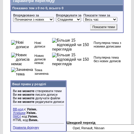
Параметри перегляду
Показано тем з 0 по 0, всього 0
Впорядковано за
Впорядкувати за
Показати теми за
Нові
Популярна тема з
дописи
новими дописами
Нових
Популярна тема
дописів
без нових дописів
немає
Тема
зачинена
Ваші права у розділі
Ви
не можете
створювати теми
Ви
не можете
писати дописи
Ви
не можете
долучати файли
Ви
не можете
редагувати дописи
BB-код
є
Увімк.
Усмішки
Увімк.
[IMG]
код
Увімк.
HTML код
Вимк.
Швидкий перехід
Правила форуму