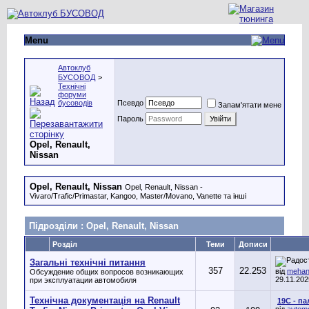
Menu
Автоклуб
БУСОВОД
>
Технічні
форуми
бусоводів
Псевдо
Запам'ятати мене
Пароль
Opel, Renault,
Nissan
Opel, Renault, Nissan
Opel, Renault, Nissan -
Vivaro/Trafic/Primastar, Kangoo, Master/Movano, Vanette та інші
Підрозділи
: Opel, Renault, Nissan
Розділ
Теми
Дописи
Загальні технічні питання
357
22.253
від
mehan
Обсуждение общих вопросов возникающих
29.11.20
при эксплуатации автомобиля
Технічна документація на Renault
19C - п
від
avtomo