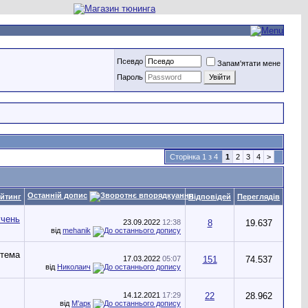
Псевдо
Запам'ятати мене
Пароль
Сторінка 1 з 4
1
2
3
4
>
Останній допис
йтинг
Відповідей
Переглядів
23.09.2022
12:38
8
19.637
від
mehanik
17.03.2022
05:07
151
74.537
від
Николаич
14.12.2021
17:29
22
28.962
від
М'арк