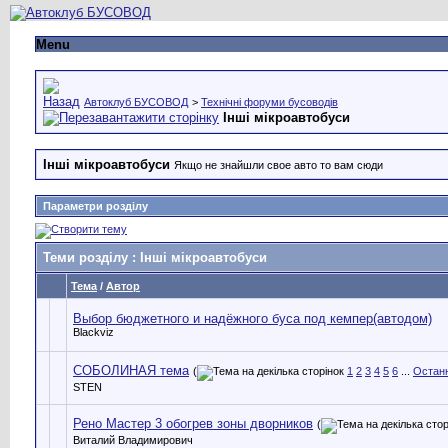
Menu
Автоклуб БУСОВОД
>
Технічні форуми бусоводів
Інші мікроавтобуси
Інші мікроавтобуси
Якщо не знайшли свое авто то вам сюди
Параметри розділу
Теми розділу
: Інші мікроавтобуси
Тема
/
Автор
Выбор бюджетного и надёжного буса под кемпер(автодом)
Blackviz
СОБОЛИНАЯ тема
(
1
2
3
4
5
6
...
Останн
STEN
Рено Мастер 3 обогрев зоны дворников
(
Виталий Владимирович