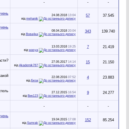
-
-
-
24.08.2018
13:04
57
37.545
від
mehanik
08.04.2018
20:04
343
139.740
від
Вова4ка
13.03.2018
19:25
7
21.419
від
wasya
27.05.2017
14:14
15
21.150
від
Akademik787
22.08.2016
07:52
4
23.883
від
Беза
27.12.2015
16:54
9
24.277
від
Вик123
-
-
-
19.04.2015
17:08
152
85.254
від
Sumrak