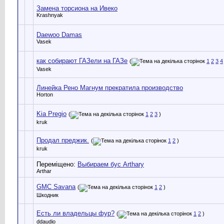
Замена торсиона на Ивеко
Krashnyak
Daewoo Damas
Vasek
как собирают ГАЗели на ГАЗе
(
1
2
3
4
Vasek
Линейка Рено Магнум прекратила производство
Horton
Kia Pregio
(
1
2
3
)
kruk
Продал преджик.
(
1
2
)
kruk
Переміщено:
Выбираем бус Artharу
Arthar
GMC Savana
(
1
2
)
Шкодник
Есть ли владельцы фур?
(
1
2
)
ddaudio