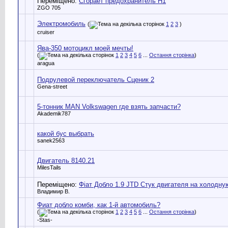
Переміщено:
Сгорает предохранитель Н1
ZGO 705
Электромобиль
(
1
2
3
)
cruiser
Ява-350 мотоцикл моей мечты!
(
1
2
3
4
5
6
...
Остання сторінка
)
aragua
Подрулевой переключатель Сценик 2
Gena-street
5-тонник MAN Volkswagen где взять запчасти?
Akademik787
какой бус выбрать
sanek2563
Двигатель 8140.21
MilesTails
Переміщено:
Фіат Добло 1.9 JTD Стук двигателя на холодн
Владимир В.
Фиат добло комби, как 1-й автомобиль?
(
1
2
3
4
5
6
...
Остання сторінка
)
-Stas-