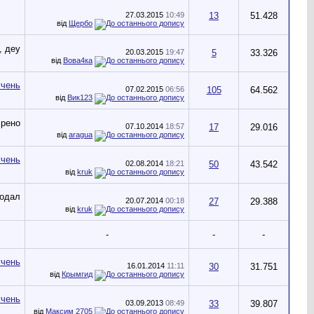
27.03.2015
10:49
13
51.428
від
Щербо
20.03.2015
19:47
5
33.326
від
Вова4ка
07.02.2015
06:56
105
64.562
від
Вик123
07.10.2014
18:57
17
29.016
від
aragua
02.08.2014
18:21
50
43.542
від
kruk
20.07.2014
00:18
27
29.388
від
kruk
-
-
-
16.01.2014
11:11
30
31.751
від
Крымгид
03.09.2013
08:49
33
39.807
від
Максим 2705