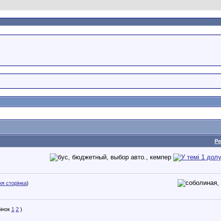
Ре
я сторінка
)
1
2
)