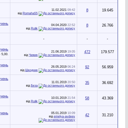
11.02.2021
09:42
8
19.645
від
Romaha55
04.04.2020
22:52
8
26.766
від
Rulik
-
-
-
21.06.2019
19:05
472
179.577
від
Чижик
26.05.2019
06:24
92
56.959
від
Шкодник
11.01.2019
20:50
35
36.692
від
Беза
10.01.2019
21:54
58
43.369
від
Rulik
05.01.2019
10:09
42
31.210
від
emelya-avdeev