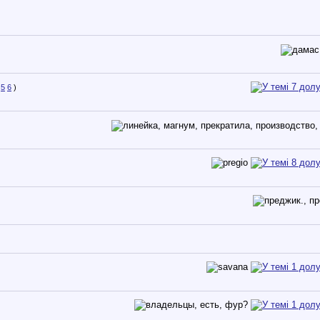
5
6
)