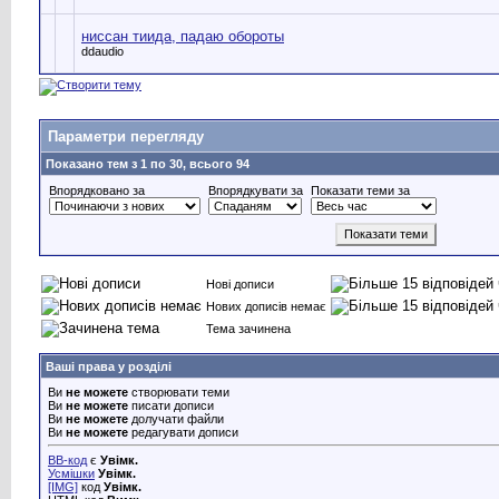
ниссан тиида, падаю обороты
ddaudio
Параметри перегляду
Показано тем з 1 по 30, всього 94
Впорядковано за
Впорядкувати за
Показати теми за
Нові дописи
Нових дописів немає
Тема зачинена
Ваші права у розділі
Ви
не можете
створювати теми
Ви
не можете
писати дописи
Ви
не можете
долучати файли
Ви
не можете
редагувати дописи
BB-код
є
Увімк.
Усмішки
Увімк.
[IMG]
код
Увімк.