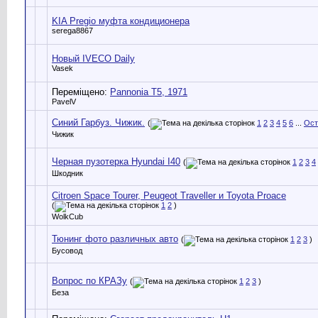
KIA Pregio муфта кондиционера
serega8867
Новый IVECO Daily
Vasek
Переміщено:
Pannonia T5, 1971
PavelV
Синий Гарбуз. Чижик.
(
1
2
3
4
5
6
...
Ост
Чижик
Черная пузотерка Hyundai I40
(
1
2
3
4
Шкодник
Citroen Space Tourer, Peugeot Traveller и Toyota Proace
(
1
2
)
WolkCub
Тюнинг фото различных авто
(
1
2
3
)
Бусовод
Вопрос по КРАЗу
(
1
2
3
)
Беза