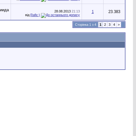
28.08.2013
21:13
1
23.383
від
Rafic:)
Сторінка 1 з 4
1
2
3
4
>