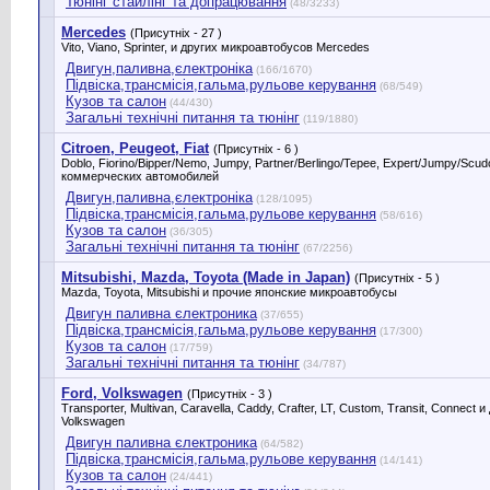
Тюнінг стайлінг та допрацювання
(48/3233)
Mercedes
(Присутніх - 27 )
Vito, Viano, Sprinter, и других микроавтобусов Mercedes
Двигун,паливна,єлектроніка
(166/1670)
Підвіска,трансмісія,гальма,рульове керування
(68/549)
Кузов та салон
(44/430)
Загальні технічні питання та тюнінг
(119/1880)
Citroen, Peugeot, Fiat
(Присутніх - 6 )
Doblo, Fiorino/Bipper/Nemo, Jumpy, Partner/Berlingo/Tepee, Expert/Jumpy/Scu
коммерческих автомобилей
Двигун,паливна,єлектроніка
(128/1095)
Підвіска,трансмісія,гальма,рульове керування
(58/616)
Кузов та салон
(36/305)
Загальні технічні питання та тюнінг
(67/2256)
Mitsubishi, Mazda, Toyota (Made in Japan)
(Присутніх - 5 )
Mazda, Toyota, Mitsubishi и прочие японские микроавтобусы
Двигун паливна єлектроника
(37/655)
Підвіска,трансмісія,гальма,рульове керування
(17/300)
Кузов та салон
(17/759)
Загальні технічні питання та тюнінг
(34/787)
Ford, Volkswagen
(Присутніх - 3 )
Transporter, Multivan, Caravella, Caddy, Crafter, LT, Custom, Transit, Connect
Volkswagen
Двигун паливна єлектроника
(64/582)
Підвіска,трансмісія,гальма,рульове керування
(14/141)
Кузов та салон
(24/441)