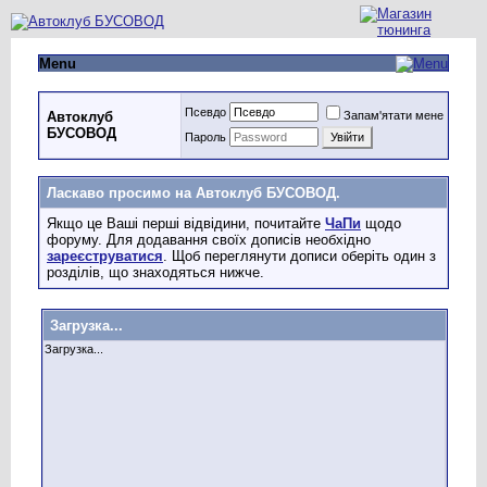
Menu
Псевдо
Запам'ятати мене
Автоклуб
БУСОВОД
Пароль
Ласкаво просимо на Автоклуб БУСОВОД.
Якщо це Ваші перші відвідини, почитайте
ЧаПи
щодо
форуму. Для додавання своїх дописів необхідно
зареєструватися
. Щоб переглянути дописи оберіть один з
розділів, що знаходяться нижче.
Загрузка...
Загрузка...