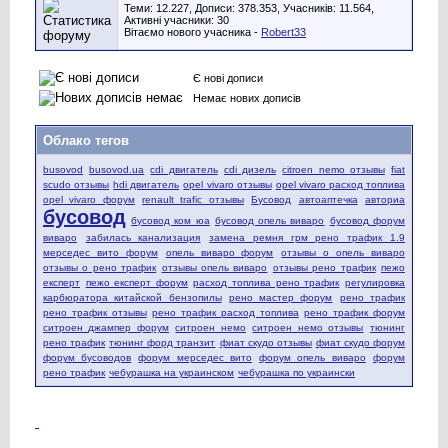
Теми: 12.227, Дописи: 378.353, Учасників: 11.564,
Активні учасники: 30
Вітаємо нового учасника -
Robert33
Є нові дописи
Немає нових дописів
Облако тегов
busovod
busovod.ua
cdi двигатель
cdi дизель
citroen nemo отзывы
fiat
scudo отзывы
hdi двигатель
opel vivaro отзывы
opel vivaro расход топлива
opel vivaro форум
renault trafic отзывы
Бусовод
автоаптечка
авториа
бусовод
бусовод ком юа
бусовод опель виваро
бусовод форум
виваро
забилась канализация
замена ремня грм рено трафик 1.9
мерседес вито форум
опель виваро форум
отзывы о опель виваро
отзывы о рено трафик
отзывы опель виваро
отзывы рено трафик
пежо
експерт
пежо експерт форум
расход топлива рено трафик
регулировка
карбюратора китайской бензопилы
рено мастер форум
рено трафик
рено трафик отзывы
рено трафик расход топлива
рено трафик форум
ситроен джампер форум
ситроен немо
ситроен немо отзывы
тюнинг
рено трафик
тюнинг форд транзит
фиат скудо отзывы
фиат скудо форум
форум бусоводов
форум мерседес вито
форум опель виваро
форум
рено трафик
чебурашка на украинском
чебурашка по украински