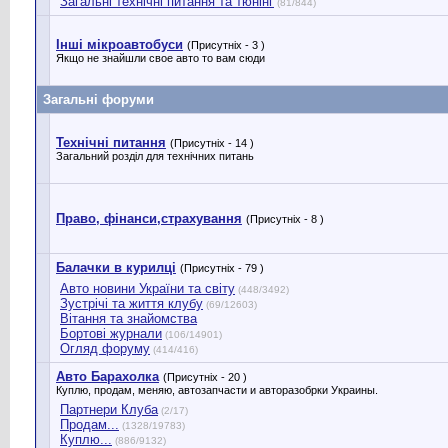
Загальні технічні питання та тюнінг
(81/844)
Інші мікроавтобуси
(Присутніх - 3 )
Якщо не знайшли свое авто то вам сюди
Загальні форуми
Технічні питання
(Присутніх - 14 )
Загальний розділ для технічних питань
Право, фінанси,страхування
(Присутніх - 8 )
Балачки в курилці
(Присутніх - 79 )
Авто новини України та світу
(448/3492)
Зустрічі та життя клубу
(69/12603)
Вітання та знайомства
Бортові журнали
(106/14901)
Огляд форуму
(414/416)
Авто Барахолка
(Присутніх - 20 )
Куплю, продам, меняю, автозапчасти и авторазобрки Украины.
Партнери Клуба
(2/17)
Продам...
(1328/19783)
Куплю...
(886/9132)