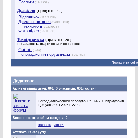
Послуги
(47/1339)
Дозвілля
(Присутніх - 40 )
Відпочинок
(112/7138)
Домашні питання
(248/10493)
IT технологіі
(292/5933)
Фото-відео
(57/11308)
Техпідтримка
(Присутніх - 36 )
Побажання та скарги,новини,оновлення
Смітнік
(5/46)
Попередження порушникам
(628/761)
Позначити усі 
Додатково
Активні відвідувачі
: 601 (0 учасників, 601 гостей)
Рекорд одночасного перебування - 66.790 відвідувачів.
Це було 24.04.2026 о 22:49.
Всего посетителей за сегодня: 2
mehanik
,
victor4
Статистика форуму