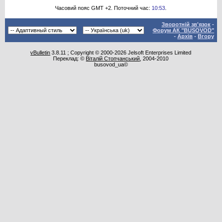
Часовий пояс GMT +2. Поточний час:
10:53
.
Зворотній зв'язок
-
Форум АК "BUSOVOD"
-
Архів
-
Вгору
vBulletin
3.8.11 ; Copyright © 2000-2026 Jelsoft Enterprises Limited
Переклад: ©
Віталій Стопчанський
, 2004-2010
busovod_ua©