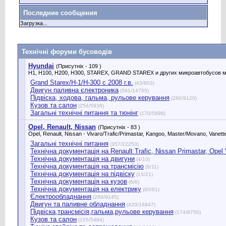
Последние сообщения
Загрузка...
Технічні форуми бусоводів
Hyundai
(Присутніх - 109 )
H1, H100, H200, H300, STAREX, GRAND STAREX и других микроавтобусов м
Grand Starex/H-1/H-300 с 2008 г.в.
(43/803)
Двигун паливна єлектроника
(591/14755)
Підвіска, ходова, гальма, рульове керування
(280/9120)
Кузов та салон
(256/5938)
Загальні технічні питання та тюнінг
(170/5898)
Opel, Renault, Nissan
(Присутніх - 83 )
Opel, Renault, Nissan - Vivaro/Trafic/Primastar, Kangoo, Master/Movano, Vanette
Загальні технічні питання
(357/22253)
Технічна документація на Renault Trafic, Nissan Primastar, Оpel Vi
Технічна документація на двигуни
(4/10)
Технічна документація на трансмісію
(8/11)
Технічна документація на підвіску
(15/21)
Технічна документація на кузов
(6/6)
Технічна документація на електрику
(60/61)
Єлектрообладнання
(289/9145)
Двигун та паливне обладнання
(420/16947)
Підвіска,трансмісія,гальма,рульове керування
(174/8750)
Кузов та салон
(155/5484)