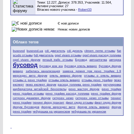
Теми: 12.227, Дописи: 378.353, Учасників: 11.564,
Активні учасники: 27
Вітаємо нового учасника -
Robert33
Є нові дописи
Немає нових дописів
Облако тегов
busovod
busovod.ua
cdi двигатель
cdi дизель
citroen nemo отзывы
fiat
scudo отзывы
hdi двигатель
opel vivaro отзывы
opel vivaro расход топлива
opel vivaro форум
renault trafic отзывы
Бусовод
автоаптечка
авториа
бусовод
бусовод ком юа
бусовод опель виваро
бусовод форум
виваро
забилась канализация
замена ремня грм рено трафик 1.9
мерседес вито форум
опель виваро форум
отзывы о опель виваро
отзывы о рено трафик
отзывы опель виваро
отзывы рено трафик
пежо
експерт
пежо експерт форум
расход топлива рено трафик
регулировка
карбюратора китайской бензопилы
рено мастер форум
рено трафик
рено трафик отзывы
рено трафик расход топлива
рено трафик форум
ситроен джампер форум
ситроен немо
ситроен немо отзывы
тюнинг
рено трафик
тюнинг форд транзит
фиат скудо отзывы
фиат скудо форум
форум бусоводов
форум мерседес вито
форум опель виваро
форум
рено трафик
чебурашка на украинском
чебурашка по украински