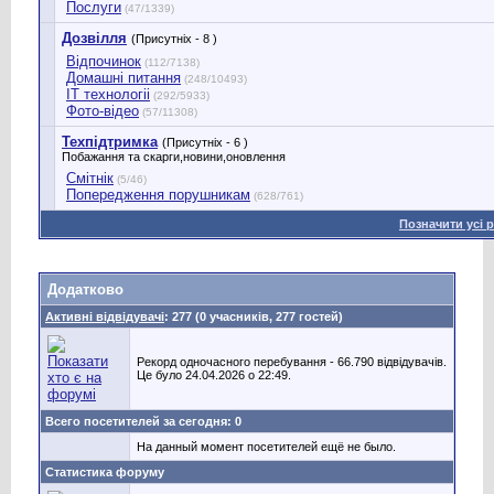
Послуги
(47/1339)
Дозвілля
(Присутніх - 8 )
Відпочинок
(112/7138)
Домашні питання
(248/10493)
IT технологіі
(292/5933)
Фото-відео
(57/11308)
Техпідтримка
(Присутніх - 6 )
Побажання та скарги,новини,оновлення
Смітнік
(5/46)
Попередження порушникам
(628/761)
Позначити усі 
Додатково
Активні відвідувачі
: 277 (0 учасників, 277 гостей)
Рекорд одночасного перебування - 66.790 відвідувачів.
Це було 24.04.2026 о 22:49.
Всего посетителей за сегодня: 0
На данный момент посетителей ещё не было.
Статистика форуму