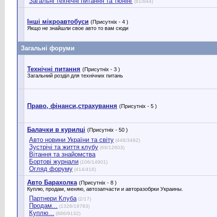
Загальні технічні питання та тюнінг
(81/844)
Інші мікроавтобуси
(Присутніх - 4 )
Якщо не знайшли свое авто то вам сюди
Загальні форуми
Технічні питання
(Присутніх - 3 )
Загальний розділ для технічних питань
Право, фінанси,страхування
(Присутніх - 5 )
Балачки в курилці
(Присутніх - 50 )
Авто новини України та світу
(448/3492)
Зустрічі та життя клубу
(69/12603)
Вітання та знайомства
Бортові журнали
(106/14901)
Огляд форуму
(414/416)
Авто Барахолка
(Присутніх - 8 )
Куплю, продам, меняю, автозапчасти и авторазобрки Украины.
Партнери Клуба
(2/17)
Продам...
(1328/19783)
Куплю...
(886/9132)