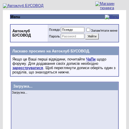
Menu
Псевдо
Запам'ятати мене
Автоклуб
БУСОВОД
Пароль
Ласкаво просимо на Автоклуб БУСОВОД.
Якщо це Ваші перші відвідини, почитайте
ЧаПи
щодо
форуму. Для додавання своїх дописів необхідно
зареєструватися
. Щоб переглянути дописи оберіть один з
розділів, що знаходяться нижче.
Загрузка...
Загрузка...