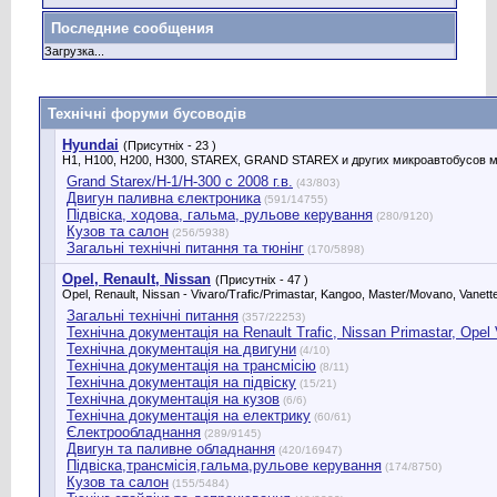
Последние сообщения
Загрузка...
Технічні форуми бусоводів
Hyundai
(Присутніх - 23 )
H1, H100, H200, H300, STAREX, GRAND STAREX и других микроавтобусов м
Grand Starex/H-1/H-300 с 2008 г.в.
(43/803)
Двигун паливна єлектроника
(591/14755)
Підвіска, ходова, гальма, рульове керування
(280/9120)
Кузов та салон
(256/5938)
Загальні технічні питання та тюнінг
(170/5898)
Opel, Renault, Nissan
(Присутніх - 47 )
Opel, Renault, Nissan - Vivaro/Trafic/Primastar, Kangoo, Master/Movano, Vanette
Загальні технічні питання
(357/22253)
Технічна документація на Renault Trafic, Nissan Primastar, Оpel Vi
Технічна документація на двигуни
(4/10)
Технічна документація на трансмісію
(8/11)
Технічна документація на підвіску
(15/21)
Технічна документація на кузов
(6/6)
Технічна документація на електрику
(60/61)
Єлектрообладнання
(289/9145)
Двигун та паливне обладнання
(420/16947)
Підвіска,трансмісія,гальма,рульове керування
(174/8750)
Кузов та салон
(155/5484)