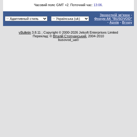
Часовий пояс GMT +2. Поточний час:
13:06
.
Зворотній зв'язок
-
Форум АК "BUSOVOD"
-
Архів
-
Вгору
vBulletin
3.8.11 ; Copyright © 2000-2026 Jelsoft Enterprises Limited
Переклад: ©
Віталій Стопчанський
, 2004-2010
busovod_ua©