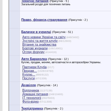
Технічні питання
(Присутніх - 5 )
Загальний розділ для технічних питань
Право, фінанси,страхування
(Присутніх - 2 )
Балачки в курилці
(Присутніх - 51 )
Авто новини України та світу
(448/3492)
Зустрічі та життя клубу
(69/12603)
Вітання та знайомства
Бортові журнали
(106/14901)
Огляд форуму
(414/416)
Авто Барахолка
(Присутніх - 12 )
Куплю, продам, меняю, автозапчасти и авторазобрки Украины.
Партнери Клуба
(2/17)
Продам...
(1328/19783)
Куплю...
(886/9132)
Послуги
(47/1339)
Дозвілля
(Присутніх - 14 )
Відпочинок
(112/7138)
Домашні питання
(248/10493)
IT технологіі
(292/5933)
Фото-відео
(57/11308)
Техпідтримка
(Присутніх - 2 )