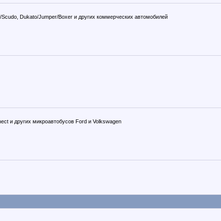
mpy/Scudo, Dukato/Jumper/Boxer и других коммерческих автомобилей
Connect и других микроавтобусов Ford и Volkswagen