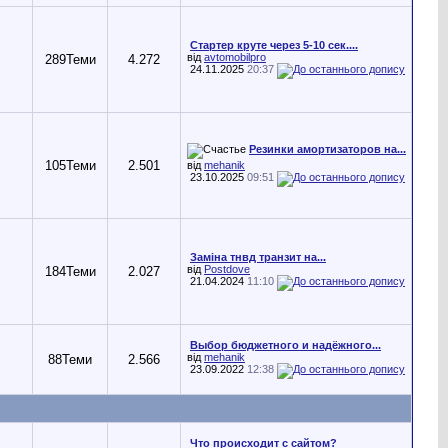
Стартер круте через 5-10 сек....
від
avtomobilpro
289
Теми
4.272
24.11.2025
20:37
Резинки амортизаторов на...
105
Теми
2.501
від
mehanik
23.10.2025
09:51
Заміна тнвд транзит на...
від
Postdove
184
Теми
2.027
21.04.2024
11:10
Выбор бюджетного и надёжного...
від
mehanik
88
Теми
2.566
23.09.2022
12:38
Что происходит с сайтом?