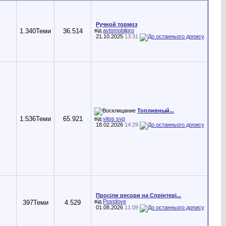
Ручной тормоз
1.340
Теми
36.514
від
avtomobilpro
21.10.2025
13:31
Топливный...
1.536
Теми
65.921
від
vitos svp
18.02.2026
14:29
Просіли ресори на Спрінтері...
від
Postdove
397
Теми
4.529
01.08.2026
11:09