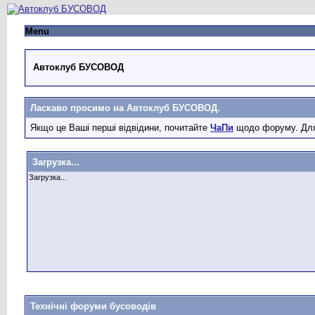
Menu
Автоклуб БУСОВОД
Ласкаво просимо на Автоклуб БУСОВОД.
Якщо це Ваші перші відвідини, почитайте
ЧаПи
щодо форуму. Для
Загрузка...
Загрузка...
Технічні форуми бусоводів