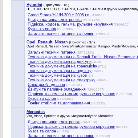
Hyundai
(Присутніх - 18 )
H1, H100, H200, H300, STAREX, GRAND STAREX и других микроавтобу
Grand Starex/H-1/H-300 с 2008 г.в.
(43/803)
Двигун паливна єлектроника
(591/14755)
Підвіска, ходова, гальма, рульове керування
(280/9120)
Кузов та салон
(256/5938)
Загальні технічні питання та тюнінг
(170/5898)
Opel, Renault, Nissan
(Присутніх - 37 )
Opel, Renault, Nissan - Vivaro/Trafic/Primastar, Kangoo, Master/Movano, V
Загальні технічні питання
(357/22253)
Технічна документація на Renault Trafic, Nissan Primastar, Оp
Технічна документація на двигуни
(4/10)
Технічна документація на трансмісію
(8/11)
Технічна документація на підвіску
(15/21)
Технічна документація на кузов
(6/6)
Технічна документація на електрику
(60/61)
Єлектрообладнання
(289/9145)
Двигун та паливне обладнання
(420/16947)
Підвіска,трансмісія,гальма,рульове керування
(174/8750)
Кузов та салон
(155/5484)
Тюнінг стайлінг та допрацювання
(48/3233)
Mercedes
Vito, Viano, Sprinter, и других микроавтобусов Mercedes
Двигун,паливна,єлектроніка
(166/1670)
Підвіска,трансмісія,гальма,рульове керування
(68/549)
Кузов та салон
(44/430)
Загальні технічні питання та тюнінг
(119/1880)