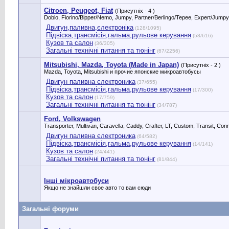
Citroen, Peugeot, Fiat
(Присутніх - 4 )
Doblo, Fiorino/Bipper/Nemo, Jumpy, Partner/Berlingo/Tepee, Expert/Ju
Двигун,паливна,єлектроніка
(128/1095)
Підвіска,трансмісія,гальма,рульове керування
(58/616)
Кузов та салон
(36/305)
Загальні технічні питання та тюнінг
(67/2256)
Mitsubishi, Mazda, Toyota (Made in Japan)
(Присутніх - 2 )
Mazda, Toyota, Mitsubishi и прочие японские микроавтобусы
Двигун паливна єлектроника
(37/655)
Підвіска,трансмісія,гальма,рульове керування
(17/300)
Кузов та салон
(17/759)
Загальні технічні питання та тюнінг
(34/787)
Ford, Volkswagen
Transporter, Multivan, Caravella, Caddy, Crafter, LT, Custom, Transit, 
Двигун паливна єлектроника
(64/582)
Підвіска,трансмісія,гальма,рульове керування
(14/141)
Кузов та салон
(24/441)
Загальні технічні питання та тюнінг
(81/844)
Інші мікроавтобуси
Якщо не знайшли свое авто то вам сюди
Загальні форуми