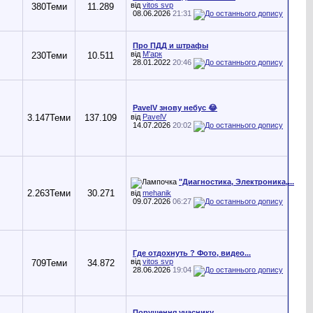
від
vitos svp
380
Теми
11.289
08.06.2026
21:31
Про ПДД и штрафы
від
М'арк
230
Теми
10.511
28.01.2022
20:46
PavelV знову небус 😂
3.147
Теми
137.109
від
PavelV
14.07.2026
20:02
"Диагностика, Электроника,...
2.263
Теми
30.271
від
mehanik
09.07.2026
06:27
Где отдохнуть ? Фото, видео...
від
vitos svp
709
Теми
34.872
28.06.2026
19:04
Порушення учаснику...