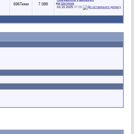
від
Шкодник
696
Теми
7.088
03.10.2025
07:06