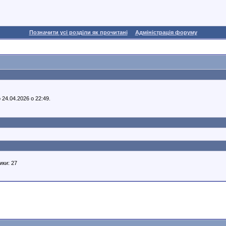
Позначити усі розділи як прочитані
Адміністрація форуму
 24.04.2026 о 22:49.
ики: 27