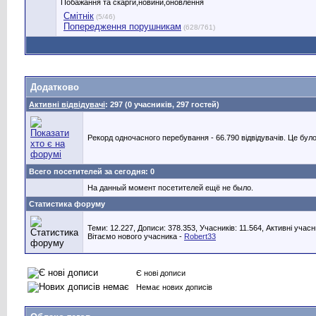
Побажання та скарги,новини,оновлення
Смітнік
(5/46)
Попередження порушникам
(628/761)
Додатково
Активні відвідувачі
: 297 (0 учасників, 297 гостей)
Рекорд одночасного перебування - 66.790 відвідувачів. Це було
Всего посетителей за сегодня: 0
На данный момент посетителей ещё не было.
Статистика форуму
Теми: 12.227, Дописи: 378.353, Учасників: 11.564,
Активні учасн
Вітаємо нового учасника -
Robert33
Є нові дописи
Немає нових дописів